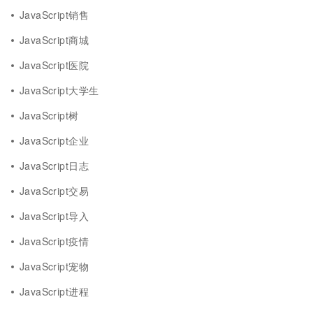
JavaScript销售
JavaScript商城
JavaScript医院
JavaScript大学生
JavaScript树
JavaScript企业
JavaScript日志
JavaScript交易
JavaScript导入
JavaScript疫情
JavaScript宠物
JavaScript进程