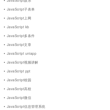
JavaScript娱乐
JavaScript子表单
JavaScript上网
JavaScript kb
JavaScript多条件
JavaScript文章
JavaScript uniapp
JavaScript视频讲解
JavaScript ppt
JavaScript校园
JavaScript高校
JavaScript微信
JavaScript信息管理系统