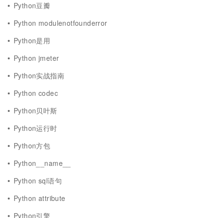
Python豆瓣
Python modulenotfounderror
Python是用
Python jmeter
Python实战指南
Python codec
Python贝叶斯
Python运行时
Python方包
Python__name__
Python sql语句
Python attribute
Python引擎