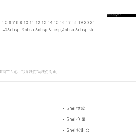
服务生态伙伴
视觉 Coding、空间感知、多模态思考等全面升级
1M上下文，专为长程任务能力而生
云工开物
企业应用
Works
Night Plan 支持 Qwen 3.8-Max
云原生大数据计算服务 MaxCompute
AI 办公
容器服务 Kub
NEW
Red Hat
30+ 款产品免费体验
Data Agent 驱动的一站式 Data+AI 开发治理平台
夜间 5 折，Qwen/Meoo/TokenPlan 客户专享
面向分析的企业级SaaS模式云数据仓库
AI智能应用
提供一站式管
科研合作
ERP
堂（旗舰版）
SUSE
 9 10 11 12 13 14 15 16 17 18 19 20 21
智能客服
AI 应用构建
大模型原生
CRM
;i=0&nbsp; &nbsp;&nbsp;&nbsp;&nbsp;&nbsp;str=''
防护产品
2个月
自动承接线索
建站小程序
Qoder
大模型服务平台百炼-应用模版
OA 办公系统
HOT
NEW
面向真实软件
个人版上线、团队版降价；千问3.8-Max首发发尝鲜
丰富多元化的应用模版和解决方案
力提升
财税管理
模板建站
万有无界
大模型服务平台百炼-智能体
400电话
定制建站
的模型效果
灵活可视化地构建企业级 Agent
面下方点击"联系我们"与我们沟通。
方案
广告营销
模板小程序
秒悟
人工智能平台 PAI
定制小程序
云端极速 AI 
新一代 AI 视频生成模型，深度适配广告营销等场景
AI Native 的算法工程平台，一站式完成建模、训练、推理服务部署
APP 开发
建站系统
Shell微软
Shell仓库
AI 应用
10分钟微调：让0.6B模型媲美235B模
多模态数据信
型
依托云原生高可用架构,实现Dify私有化部署
Shell控制台
用1%尺寸在特定领域达到大模型90%以上效果