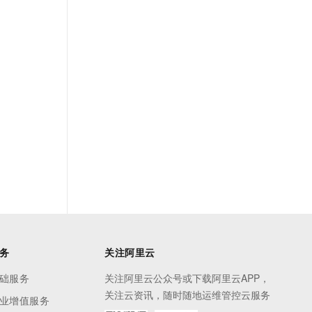
t.diy 一步搞定创意建站
构建大模型应用的安全防护体系
通过自然语言交互简化开发流程,全栈开发支持
通过阿里云安全产品对 AI 应用进行安全防护
务
关注阿里云
础服务
关注阿里云公众号或下载阿里云APP，
关注云资讯，随时随地运维管控云服务
业增值服务