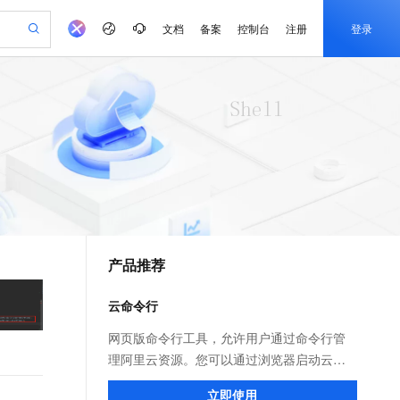
文档
备案
控制台
注册
登录
验
作计划
器
AI 活动
专业服务
服务伙伴合作计划
开发者社区
加入我们
产品动态
服务平台百炼
阿里云 OPC 创新助力计划
一站式生成采购清单，支持单品或批量购买
可编辑精美 PPT 文稿
S产品伙伴计划（繁花）
峰会
CS
造的大模型服务与应用开发平台
Agency Agents：拥有专属领域专家
AI 生产力先锋
Al MaaS 服务伙伴赋能合作
域名
博文
Careers
PolarDB Agentic Database
至高可申请百万元
 轻松生成专业的 PPT
开启高性价比 AI 编程新体验
弹性可伸缩的云计算服务
先锋实践拓展 AI 生产力的边界
发布
多领域专家智能体,一键组建 AI 虚拟交付团队
Token 补贴，五大权
计划
海大会
伙伴信用分合作计划
商标
问答
社会招聘
益加速 OPC 成功
帕鲁游戏服务器
SS
HappyHorse 打造一站式影视创作平台
飞天发布时刻
HOT
秒悟 Meoo CLI 支持一键部
划
备案
电子书
校园招聘
联机服务器，轻松开启游戏
视频创作，一键激活电商全链路生产力
稳定、安全、高性价比、高性能的云存储服务
所见，即是所愿
署项目至阿里云账号
可视化编排打通从文字构思到成片全链路闭环
更多支持
划
公司注册
镜像站
视频生成
语音识别与合成
 智能体与工作流应用
漫剧工坊：一站式动画创作平台
AI 实训营
Flink OSS 支持
合作伙伴培训与认证
产品推荐
划
上云迁移
站生成，高效打造优质广告素材
全接入的云上超级电脑
通过阿里云百炼高效搭建AI应用,助力高效开发
快速生产连贯的高质量长漫剧
从基础到进阶，Agent 创客手把手教你
AssumeRole 角色自定义
e-1.1-T2V
Qwen3-TTS-Flash
lScope
我要反馈
查询合作伙伴
畅细腻的高质量视频
离线语音合成大模型，多语言方言自适应，低延迟高稳定
n Alibaba Cloud ISV 合作
代维服务
建企业门户网站
10 分钟搭建微信、支付宝小程序
云命令行
百炼 Qwen3.7-Flash 系列模
创新加速
ope
登录合作伙伴管理后台
我要建议
站，无忧落地极速上线
以可视化方式快速构建移动和 PC 门户网站
国内短信简单易用，安全可靠，秒级触达，全球覆盖200+国家和地区。
高效部署网站，快速应用到小程序
型发布
e-1.1-I2V
Cosyvoice-V3-Flash
网页版命令行工具，允许用户通过命令行管
安全
畅自然，细节丰富
高表现力语音合成大模型，语音克隆听感自然
我要投诉
PolarDB
理阿里云资源。您可以通过浏览器启动云命
上云场景组合购
伴
Qoder CN V1.7.0 发布
漫剧创作，剧本、分镜、视频高效生成
100%兼容MySQL、PostgreSQL，兼容Oracle，支持集中和分布式
覆盖90%+业务场景，专享组合折扣价
令行，在启动时会自动为您分配一台Linux管
2V
VPN
Fun-ASR
立即使用