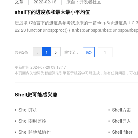
文章
2022-02-16
来自：开发者社区
大数据开发治理平台 Data
AI 产品 免费试用
网络
安全
云开发大赛
Tableau 订阅
shell下的进度条和最大最小平均值
1亿+ 大模型 tokens 和 
可观测
入门学习赛
中间件
AI空中课堂在线直播课
进度条 C语言下的进度条参考我原来的一篇blog-&gt;进度条 1 2 3 4 5 6 7 8
云防火墙
140+云产品 免费试用
大模型服务
22 23 function&nbsp;proc() { &nbsp;&nbsp;&nbsp;&nbsp;&nbsp
上云与迁云
云原生的云上边界网络安全
产品新客免费试用，最长1
数据库
&nbsp;&...
生态解决方案
千问AI平台-Token Plan
企业出海
大模型ACA认证体验
大数据计算
助力企业全员 AI 认知与能
行业生态解决方案
共有2条
<
1
>
跳转至：
GO
政企业务
媒体服务
千问AI平台-模型体验
开发者生态解决方案
在线体验全尺寸、多种模态
更新时间 2024-07-29 09:18:47
企业服务与云通信
本页面内关键词为智能算法引擎基于机器学习所生成，如有任何问题，可在页
AI 开发和 AI 应用解决
Happy 系列大模型
域名与网站
Shell您可能感兴趣
终端用户计算
Serverless
大模型解决方案
Shell开机
Shell方案
开发工具
Shell实时监控
Shell导入
快速部署 Dify，高效搭建 
迁移与运维管理
Shell跨地域协作
Shell filter