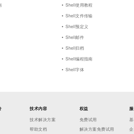
一个 AI 助手
超强辅助，Bol
南
Shell使用教程
即刻拥有 DeepSeek-R1 满血版
在企业官网、通讯软件中为客户提供 AI 客服
Shell文件传输
多种方案随心选，轻松解锁专属 DeepSeek
Shell预定义
Shell邮件
Shell归档
Shell编程指南
Shell字体
价
技术内容
权益
服
技术解决方案
免费试用
基
帮助文档
解决方案免费试用
企