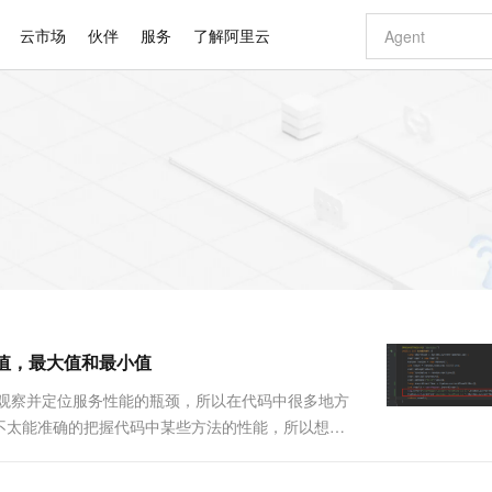
云市场
伙伴
服务
了解阿里云
AI 特惠
数据与 API
成为产品伙伴
企业增值服务
最佳实践
价格计算器
AI 场景体
基础软件
产品伙伴合
阿里云认证
市场活动
配置报价
大模型
自助选配和估算价格
步到位
智启 AI 普惠权益
产品生态集成认证中心
企业支持计划
云上春晚
域名与网站
Qwen Audio：打造专属 AI 语音助手
千问官方 MaaS 平台，为开发者和 Agent 而生，新用户赠送 1 亿 + tokens 额度
一句话生成原生
AI Coding
阿里云Maa
2026 阿里云
云服务器 E
为企业打
数据集
Windows
大模型认证
模型
NEW
NEW
格式还原
值低价云产品抢先购
至高享 1亿+免费 tokens，加速 Al 应用落地
提供智能易用的域名与建站服务
Qwen-Audio-3.0-Realtime 端到端实时语音角色扮演
输入一句话想法,
智能编程，一键
安全可靠、
产品生态伙伴
专家技术服务
云上奥运之旅
弹性计算合作
阿里云中企出
手机三要素
宝塔 Linux
全部认证
价格优势
开源旗舰模型
即刻拥有 DeepSeek-V4-Pro
阿里云 OPC 创新助力计划
千问大模型
一键部署幻兽
AI 电商营销
对象存储 O
大模型
产品生态伙伴工作台
企业增值服务台
云栖战略参考
云存储合作计
云栖大会
身份实名认证
CentOS
训练营
推动算力普惠，释放技术红利
最高返9万
真正可用的 1M 上下文,一次完成代码全链路开发
快速构建应用程序和网站，即刻迈出上云第一步
轻松解锁专属 DeepSeek-V4-Pro
至高百万元 Token 补贴，加速一人公司成长
多元化、高性能、安全可靠的大模型服务
一键购买专属
从图文生成到
云上的中国
数据库合作计
活动全景
短信
Docker
图片和
自进化智能体
5 分钟轻松部署专属 QwenPaw
Token Plan 模型订阅计划
数字证书管理服务（原SSL证书）
高效搭建 AI
AI 广告创作
无影云电脑
企业成长
NEW
HOT
信息公告
看见新力量
云网络合作计
OCR 文字识别
JAVA
越聪明
证享300元代金券
全托管，含MySQL、PostgreSQL、SQL Server、MariaDB多引擎
Qwen3.8-Max 首发尝鲜，限时加量 10 倍，夜间低至2折
实现全站 HTTPS，呈现可信的 Web 访问
从聊天伙伴进化为能主动干活的本地数字员工
图文、视频一
随时随地安
Kimi-K3
HappyHors
NEW
魔搭 Mode
loud
服务实践
官网公告
均值，最大值和最小值
Kimi 最新旗舰模型，长程编程与推理利器
让文字生成流
金融模力时刻
Salesforce O
版
发票查验
全能环境
Claude Code + GStack 打造工程团队
千问办公，限时限量积分加倍
Qoder
低代码高效构
AI 建站
短信服务
型
NEW
作计划
计划
创新中心
魔搭 ModelSc
健康状态
理服务
让AI从“聊天伙伴”进化为能干活的“数字员工”
安装技能 GStack，拥有专属 AI 工程团队
你的AI工作搭子，覆盖日常办公高频场景
面向真实软件的智能体编程平台
0 代码专业建
观察并定位服务性能的瓶颈，所以在代码中很多地方
客户案例
天气预报查询
操作系统
Deepseek-v4-pro
HappyHors
态合作计划
不太能准确的把握代码中某些方法的性能，所以想到
态智能体模型
旗舰 MoE 大模型，百万上下文与顶尖推理能力
图生视频，流
同享
万小智 AI 建站低至 15元/月
Qoder CN
AI 短剧/漫剧
云原生数据库 
快递物流查询
WordPress
成为服务伙
小耗时等等，这需要保证每行日志都是唯一的，代码
高校合作
点，立即开启云上创新
覆盖公网/内网、递归/权威、移动APP等全场景解析服务
送.CN域名，送备案服务码
基于千问大模型等，支持代码智能生成、研发智能问答
AI助力短剧
GLM-5.2
Wan2.7-T
Ubuntu