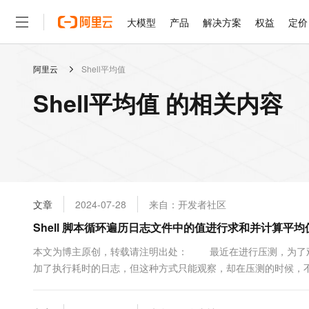
大模型
产品
解决方案
权益
定价
阿里云
Shell平均值
大模型
产品
解决方案
权益
定价
云市场
伙伴
服务
了解阿里云
精选产品
精选解决方案
普惠上云
产品定价
精选商城
成为销售伙伴
售前咨询
为什么选择阿里云
千问AI平台
Shell平均值 的相关内容
了解云产品的定价详情
大模型服务平台百炼
睿译宝，AI翻译排版一
普惠上云 官方力荐
分销伙伴
在线服务
网站建设
什么是云计算
大
大模型服务与应用平台
上传文档即自动完成翻译和
云服务器38元/年起，超
咨询伙伴
多端小程序
技术领先
云上成本管理
售后服务
轻量应用服务器
GLM-5.2：长任务时代
官方推荐返现计划
大模型
精选产品
精选解决方案
Salesforce 国际版订阅
稳定可靠
管理和优化成本
推荐新用户得奖励，单订单
销售伙伴合作计划
自助服务
友盟天域
安全合规
人工智能与机器学习
AI
文本生成
云数据库 RDS
Hermes Agent，打造
云工开物
无影生态合作计划
在线服务
文章
2024-07-28
来自：开发者社区
观测云
分析师报告
自主进化，持久记忆，越用
高校专属算力普惠，学生认
计算
互联网应用开发
Qwen3.8-Max
HOT
Salesforce On Alibaba C
工单服务
Shell 脚本循环遍历日志文件中的值进行求和并计算平
智能体时代全能旗舰模型
Tuya 物联网平台阿里云
研究报告与白皮书
人工智能平台 PAI
快速拥有专属 OpenClaw
大模
Consulting Partner 合
大数据
容器
免费试用
短信专区
一站式AI开发、训练和推
本文为博主原创，转载请注明出处： 最近在进行压测，为了
蓝凌 OA
Qwen3.7-Plus
AI 大模型销售与服务生
现代化应用
加了执行耗时的日志，但这种方式只能观察，却在压测的时候，
存储
天池大赛
能看、能想、能动手的多模
云解析DNS
解决方案免费试用 新老
电子合同
写一个脚本，用来统计所加的日志中的平均耗时，最大耗时，最
最高领取价值200元试用
安全
网络与CDN
AI 算法大赛
Qwen3-VL-Plus
中添加日志的方式如下： ...
畅捷通