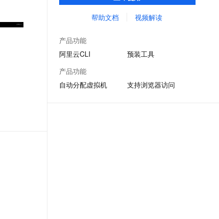
理机，并预装CLI、Terraform等多种云管理
文戏情感细腻自然，动作戏激烈拳拳到肉，实现更强表演能力
支持中英文自由切换，具备更强的噪声鲁棒性
ernetes 版 ACK
云聚AI 严选权益
云安全中心 AI BAS 智能自动
SSL 证书
工具和ssh、vim、jq等系统工具，供您免费使
帮助文档
视频解读
，一键激活高效办公新体验
理容器应用的 K8s 服务
精选AI产品，从模型到应用全链提效
化模拟渗透攻击产品发布
用
堡垒机
AI 用量加速计划
DataWorks ChatBI 会话支持
产品功能
应用
防火墙
、识别商机，让客服更高效、服务更出色。
新老同享，达量后返
上传临时文件分析
阿里云CLI
预装工具
千问办公
主机安全
NEW
产品功能
的智能体编程平台
一站式AI生产力平台
自动分配虚拟机
支持浏览器访问
AI 应用及服务市场
伶鹊
企业级人与Agent协作平台，接入和调度多个数字员工
智能客服平台，对话机器人、对话分析、智能外呼
AI 应用
大模型服务平台百炼 - 全妙
大模型
应用创作平台
多模态内容创作工具，已接入 DeepSeek
自然语言处理
数据标注
机器学习
息提取
与 AI 智能体进行实时音视频通话
从文本、图片、视频中提取结构化的属性信息
构建支持视频理解的 AI 音视频实时通话应用