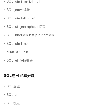
SQL join innerjoin full
SQL join外连接
SQL join full outer
SQL left join rightjoin区别
SQL innerjoin left join rightjoin
SQL join inner
blink SQL join
SQL left join用法
SQL您可能感兴趣
SQL企业
SQL ai
SQL机制