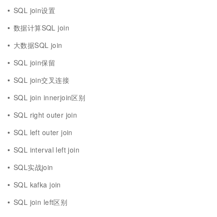
SQL join设置
数据计算SQL join
大数据SQL join
SQL join保留
SQL join交叉连接
SQL join innerjoin区别
SQL right outer join
SQL left outer join
SQL interval left join
SQL实战join
SQL kafka join
SQL join left区别