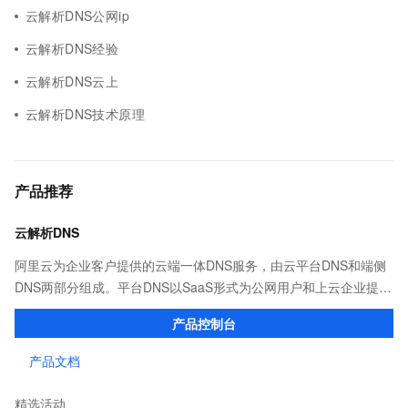
云解析DNS公网ip
云解析DNS经验
云解析DNS云上
云解析DNS技术原理
产品推荐
云解析DNS
阿里云为企业客户提供的云端一体DNS服务，由云平台DNS和端侧
DNS两部分组成。平台DNS以SaaS形式为公网用户和上云企业提供
高效稳定的域名解析服务；端侧DNS则通过自建DNS软件及移动端
产品控制台
SDK，满足企业多种场景下的解析需求。
产品文档
精选活动