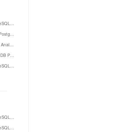
版迁移同步
QL版同步
reSQL版
QL版同步
版同步办法
L版智能体
debug