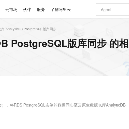
云市场
伙伴
服务
了解阿里云
AnalyticDB PostgreSQL版库同步
AI 特惠
数据与 API
成为产品伙伴
企业增值服务
最佳实践
价格计算器
AI 场景体
基础软件
产品伙伴合
阿里云认证
市场活动
配置报价
大模型
DB PostgreSQL版库同步 
自助选配和估算价格
新方式
睿译宝，AI翻译排版一步到位
智启 AI 普惠权益
产品生态集成认证中心
企业支持计划
云上春晚
域名与网站
千问官方 MaaS 平台，为开发者和 Agent 而生，新用户赠送 1 亿 + tokens 额度
Qwen Aud
AI Coding
阿里云Maa
2026 阿里云
云服务器 E
为企业打
数据集
Windows
大模型认证
模型
NEW
NEW
交付可用成果
值低价云产品抢先购
上传文档即自动完成翻译和格式还原
至高享 1亿+免费 tokens，加速 Al 应用落地
提供智能易用的域名与建站服务
智能编程，一键
安全可靠、
产品生态伙伴
专家技术服务
云上奥运之旅
弹性计算合作
阿里云中企出
手机三要素
宝塔 Linux
全部认证
价格优势
有专属领域专家
GLM-5.2：长任务时代开源旗舰模型
阿里云 OPC 创新助力计划
千问大模型
即刻拥有 DeepS
AI 电商营销
对象存储 O
大模型
产品生态伙伴工作台
企业增值服务台
云栖战略参考
云存储合作计
云栖大会
身份实名认证
CentOS
训练营
推动算力普惠，释放技术红利
最高返9万
多领域专家智能体,一键组建 AI 虚拟交付团队
快速构建应用程序和网站，即刻迈出上云第一步
至高百万元 Token 补贴，加速一人公司成长
多元化、高性能、安全可靠的大模型服务
真正可用的 1M 上下文,一次完成代码全链路开发
轻松解锁专属 Dee
从图文生成到
云上的中国
数据库合作计
活动全景
短信
Docker
图片和
站式影视创作平台
Hermes Agent，打造自进化智能体
Token Plan 模型订阅计划
数字证书管理服务（原SSL证书）
5 分钟轻松部署
AI 广告创作
无影云电脑
企业成长
NEW
信息公告
看见新力量
云网络合作计
OCR 文字识别
JAVA
证享300元代金券
可视化编排打通从文字构思到成片全链路闭环
全托管，含MySQL、PostgreSQL、SQL Server、MariaDB多引擎
自主进化，持久记忆，越用越聪明
Qwen3.8-Max 首发尝鲜，限时加量 10 倍，夜间低至2折
实现全站HTTPS，呈现可信的WEB访问
图文、视频一
随时随地安
Kimi-K3
HappyHors
NEW
魔搭 Mode
loud
服务实践
官网公告
Kimi 最新旗舰模型，长程编程与推理利器
让文字生成流
金融模力时刻
Salesforce O
版
发票查验
全能环境
Claude Code + GStack 打造工程团队
千问办公，限时限量积分加倍
Qoder
低代码高效构
AI 建站
短信服务
型
NEW
作计划
计划
创新中心
魔搭 ModelSc
健康状态
理服务
让AI从“聊天伙伴”进化为能干活的“数字员工”
安装技能 GStack，拥有专属 AI 工程团队
你的AI工作搭子，覆盖日常办公高频场景
面向真实软件的智能体编程平台
0 代码专业建
ice），将RDS PostgreSQL实例的数据同步至云原生数据仓库AnalyticDB
客户案例
天气预报查询
操作系统
Deepseek-v4-pro
HappyHors
态合作计划
态智能体模型
旗舰 MoE 大模型，百万上下文与顶尖推理能力
图生视频，流
同享
万小智 AI 建站低至 15元/月
Qoder CN
AI 短剧/漫剧
云原生数据库 
快递物流查询
WordPress
成为服务伙
高校合作
点，立即开启云上创新
覆盖公网/内网、递归/权威、移动APP等全场景解析服务
送.CN域名，送备案服务码
基于千问大模型等，支持代码智能生成、研发智能问答
AI助力短剧
GLM-5.2
Wan2.7-T
Ubuntu