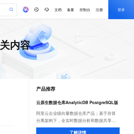
文档
备案
控制台
注册
登录
验
作计划
器
AI 活动
专业服务
服务伙伴合作计划
开发者社区
加入我们
产品动态
服务平台百炼
阿里云 OPC 创新助力计划
的相关内容
一站式生成采购清单，支持单品或批量购买
io：打造专属 AI 语音助手
S产品伙伴计划（繁花）
峰会
CS
造的大模型服务与应用开发平台
一句话生成原生可编辑精美 PPT 文稿
AI 生产力先锋
Al MaaS 服务伙伴赋能合作
域名
博文
Careers
至高可申请百万元
Qwen3.8-Max 模型上线
开启高性价比 AI 编程新体验
弹性可伸缩的云计算服务
Qwen-Audio-3.0-Realtime 端到端实时语音角色扮演
输入一句话想法, 轻松生成专业的 PPT
先锋实践拓展 AI 生产力的边界
Token 补贴，五大权
计划
海大会
伙伴信用分合作计划
商标
问答
社会招聘
益加速 OPC 成功
eek-V4-Pro
SS
一键部署幻兽帕鲁游戏服务器
飞天发布时刻
HOT
Open Search 向量检索版支
划
备案
电子书
校园招聘
pSeek-V4-Pro
视频创作，一键激活电商全链路生产力
稳定、安全、高性价比、高性能的云存储服务
一键购买专属联机服务器，轻松开启游戏
所见，即是所愿
持视频检索 Pipeline 功能
更多支持
划
公司注册
镜像站
视频生成
语音识别与合成
专属 QwenPaw
漫剧工坊：一站式动画创作平台
AI 实训营
HOT
应用身份服务 (IDaaS)
合作伙伴培训与认证
产品推荐
划
上云迁移
站生成，高效打造优质广告素材
全接入的云上超级电脑
从聊天伙伴进化为能主动干活的本地数字员工
快速生产连贯的高质量长漫剧
从基础到进阶，Agent 创客手把手教你
OpenClaw 管理能力上线
e-1.1-T2V
Qwen3-TTS-Flash
lScope
我要反馈
查询合作伙伴
畅细腻的高质量视频
离线语音合成大模型，多语言方言自适应，低延迟高稳定
n Alibaba Cloud ISV 合作
代维服务
建企业门户网站
10 分钟搭建微信、支付宝小程序
云原生数据仓库AnalyticDB PostgreSQL版
MaxCompute MaxFrame 提
创新加速
ope
登录合作伙伴管理后台
我要建议
站，无忧落地极速上线
以可视化方式快速构建移动和 PC 门户网站
国内短信简单易用，安全可靠，秒级触达，全球覆盖200+国家和地区。
高效部署网站，快速应用到小程序
供自动弹性内存功能
e-1.1-I2V
Cosyvoice-V3-Flash
阿里云企业级向量数据仓库产品；基于存算
安全
畅自然，细节丰富
高表现力语音合成大模型，语音克隆听感自然
我要投诉
PolarDB
分离架构下，全实时数据分析和数据共享等
上云场景组合购
Milvus 弹性伸缩功能新增节
伴
漫剧创作，剧本、分镜、视频高效生成
100%兼容MySQL、PostgreSQL，兼容Oracle，支持集中和分布式
覆盖90%+业务场景，专享组合折扣价
点支持范围
国内领先的产品能力; 自研高性能的向量检索
2V
VPN
Fun-ASR
了解详情