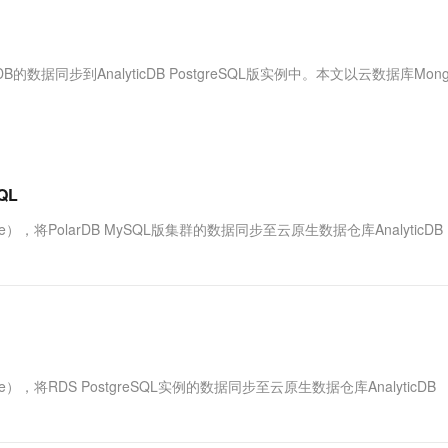
服务生态伙伴
视觉 Coding、空间感知、多模态思考等全面升级
1M上下文，专为长程任务能力而生
云工开物
企业应用
Works
Night Plan 支持 Qwen 3.8-Max
云原生大数据计算服务 MaxCompute
AI 办公
容器服务 Kub
NEW
Red Hat
30+ 款产品免费体验
Data Agent 驱动的一站式 Data+AI 开发治理平台
夜间 5 折，Qwen/Meoo/TokenPlan 客户专享
面向分析的企业级SaaS模式云数据仓库
AI智能应用
提供一站式管
科研合作
ERP
堂（旗舰版）
SUSE
ngoDB的数据同步到AnalyticDB PostgreSQL版实例中。本文以云数据库Mon
智能客服
AI 应用构建
大模型原生
CRM
防护产品
2个月
自动承接线索
建站小程序
Qoder
大模型服务平台百炼-应用模版
OA 办公系统
HOT
NEW
面向真实软件
个人版上线、团队版降价；千问3.8-Max首发发尝鲜
丰富多元化的应用模版和解决方案
力提升
财税管理
模板建站
万有无界
大模型服务平台百炼-智能体
QL
400电话
定制建站
的模型效果
灵活可视化地构建企业级 Agent
ice），将PolarDB MySQL版集群的数据同步至云原生数据仓库AnalyticDB
方案
广告营销
模板小程序
秒悟
人工智能平台 PAI
定制小程序
云端极速 AI 
新一代 AI 视频生成模型，深度适配广告营销等场景
AI Native 的算法工程平台，一站式完成建模、训练、推理服务部署
APP 开发
建站系统
ice），将RDS PostgreSQL实例的数据同步至云原生数据仓库AnalyticDB
AI 应用
10分钟微调：让0.6B模型媲美235B模
多模态数据信
型
依托云原生高可用架构,实现Dify私有化部署
用1%尺寸在特定领域达到大模型90%以上效果