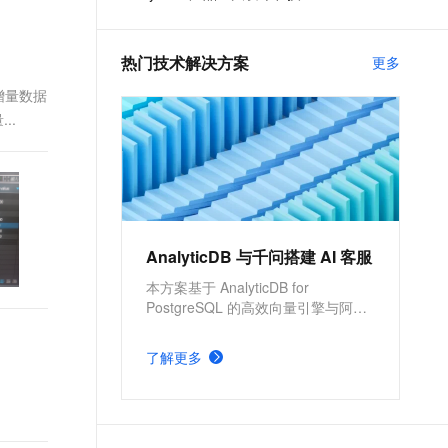
t.diy 一步搞定创意建站
构建大模型应用的安全防护体系
干货
通过自然语言交互简化开发流程,全栈开发支持
通过阿里云安全产品对 AI 应用进行安全防护
热门技术解决方案
更多
为增量数据
..
AnalyticDB 与千问搭建 AI 客服
本方案基于 AnalyticDB for
PostgreSQL 的高效向量引擎与阿里
云自主研发的千问 LLM 模型，构建
一个高性能的检索增强生成
了解更多
（Retrieval-Augmented Generation,
RAG）应用，实现企业的AI智能客
服，更高效地解决客户问题。