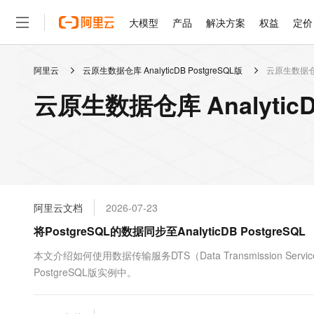
大模型
产品
解决方案
权益
定价
阿里云
云原生数据仓库 AnalyticDB PostgreSQL版
云原生数据仓库 
大模型
产品
解决方案
权益
定价
云市场
伙伴
服务
了解阿里云
精选产品
精选解决方案
普惠上云
产品定价
精选商城
成为销售伙伴
售前咨询
为什么选择阿里云
千问AI平台
云原生数据仓库 Analytic
了解云产品的定价详情
大模型服务平台百炼
千问办公，解锁你的工作
普惠上云 官方力荐
分销伙伴
在线服务
网站建设
什么是云计算
大
大模型服务与应用平台
企业级Agent产品，直接
云服务器38元/年起，超
咨询伙伴
多端小程序
技术领先
云上成本管理
售后服务
轻量应用服务器
Agency Agents：拥
官方推荐返现计划
大模型
精选产品
精选解决方案
Salesforce 国际版订阅
稳定可靠
管理和优化成本
推荐新用户得奖励，单订单
销售伙伴合作计划
自助服务
友盟天域
安全合规
人工智能与机器学习
AI
文本生成
云数据库 RDS
HappyHorse 打造一
云工开物
无影生态合作计划
在线服务
阿里云文档
2026-07-23
观测云
分析师报告
高校专属算力普惠，学生认
计算
互联网应用开发
Qwen3.8-Max
HOT
Salesforce On Alibaba C
工单服务
将PostgreSQL的数据同步至AnalyticDB PostgreSQL
智能体时代全能旗舰模型
Tuya 物联网平台阿里云
研究报告与白皮书
人工智能平台 PAI
快速拥有专属 OpenClaw
大模
Consulting Partner 合
大数据
容器
免费试用
短信专区
一站式AI开发、训练和推
本文介绍如何使用数据传输服务DTS（Data Transmission Serv
蓝凌 OA
Qwen3.7-Plus
AI 大模型销售与服务生
现代化应用
PostgreSQL版实例中。
存储
天池大赛
能看、能想、能动手的多模
云解析DNS
解决方案免费试用 新老
电子合同
最高领取价值200元试用
安全
网络与CDN
AI 算法大赛
Qwen3-VL-Plus
畅捷通