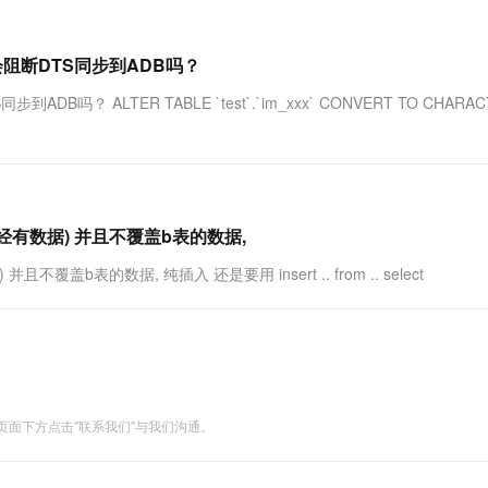
会阻断DTS同步到ADB吗？
？ ALTER TABLE `test`.`im_xxx` CONVERT TO CHARAC
已经有数据) 并且不覆盖b表的数据,
盖b表的数据, 纯插入 还是要用 insert .. from .. select
面下方点击"联系我们"与我们沟通。