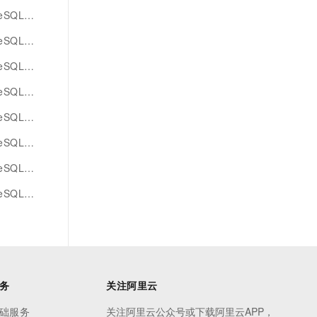
QL版文本
QL版pg
L版dms
error
QL版企业
QL版方法
ompute
QL版示例
务
关注阿里云
础服务
关注阿里云公众号或下载阿里云APP，