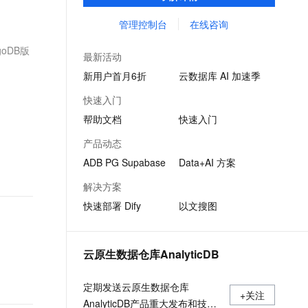
引擎，助力企业打造丰富 AIGC 应用场景。
文戏情感细腻自然，动作戏激烈拳拳到肉，实现更强表演能力
支持中英文自由切换，具备更强的噪声鲁棒性
ernetes 版 ACK
云聚AI 严选权益
AI 原生数据库服务发布
SSL 证书
管理控制台
在线咨询
，一键激活高效办公新体验
理容器应用的 K8s 服务
精选AI产品，从模型到应用全链提效
Agent 数据网关
堡垒机
goDB版
AI 用量加速计划
云原生数据库 PolarDB
最新活动
应用
防火墙
、识别商机，让客服更高效、服务更出色。
新老同享，达量后返
Agentic Database 发布
新用户首月6折
云数据库 AI 加速季
千问办公
主机安全
NEW
快速入门
的智能体编程平台
一站式AI生产力平台
帮助文档
快速入门
AI 应用及服务市场
伶鹊
产品动态
企业级人与Agent协作平台，接入和调度多个数字员工
智能客服平台，对话机器人、对话分析、智能外呼
AI 应用
ADB PG Supabase
Data+AI 方案
大模型服务平台百炼 - 全妙
大模型
解决方案
应用创作平台
多模态内容创作工具，已接入 DeepSeek
快速部署 Dify
以文搜图
自然语言处理
数据标注
云原生数据仓库AnalyticDB
机器学习
息提取
与 AI 智能体进行实时音视频通话
定期发送云原生数据仓库
从文本、图片、视频中提取结构化的属性信息
构建支持视频理解的 AI 音视频实时通话应用
+关注
AnalyticDB产品重大发布和技术