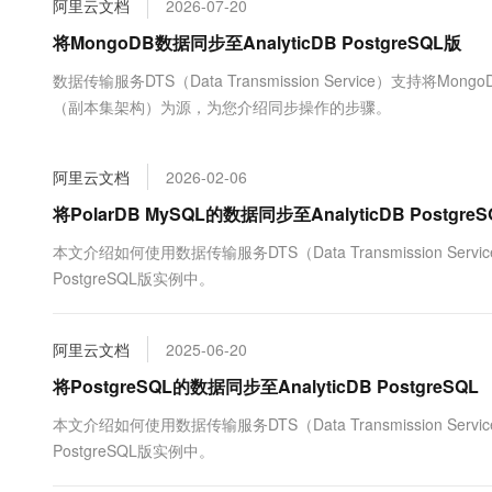
阿里云文档
2026-07-20
大数据开发治理平台 Data
AI 产品 免费试用
网络
安全
云开发大赛
Tableau 订阅
将MongoDB数据同步至AnalyticDB PostgreSQL版
1亿+ 大模型 tokens 和 
可观测
入门学习赛
中间件
AI空中课堂在线直播课
数据传输服务DTS（Data Transmission Service）支持将Mo
云防火墙
140+云产品 免费试用
大模型服务
（副本集架构）为源，为您介绍同步操作的步骤。
上云与迁云
云原生的云上边界网络安全
产品新客免费试用，最长1
数据库
生态解决方案
千问AI平台-Token Plan
企业出海
大模型ACA认证体验
大数据计算
阿里云文档
2026-02-06
助力企业全员 AI 认知与能
行业生态解决方案
政企业务
媒体服务
千问AI平台-模型体验
将PolarDB MySQL的数据同步至AnalyticDB PostgreS
开发者生态解决方案
在线体验全尺寸、多种模态
企业服务与云通信
本文介绍如何使用数据传输服务DTS（Data Transmission Serv
AI 开发和 AI 应用解决
PostgreSQL版实例中。
Happy 系列大模型
域名与网站
终端用户计算
阿里云文档
2025-06-20
Serverless
将PostgreSQL的数据同步至AnalyticDB PostgreSQL
大模型解决方案
本文介绍如何使用数据传输服务DTS（Data Transmission Serv
开发工具
快速部署 Dify，高效搭建 
PostgreSQL版实例中。
迁移与运维管理