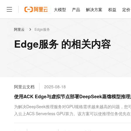
大模型
产品
解决方案
权益
定价
阿里云
Edge服务
大模型
产品
解决方案
权益
定价
云市场
伙伴
服务
了解阿里云
精选产品
精选解决方案
普惠上云
产品定价
精选商城
成为销售伙伴
售前咨询
为什么选择阿里云
千问AI平台
Edge服务 的相关内容
了解云产品的定价详情
大模型服务平台百炼
睿译宝，AI翻译排版一
普惠上云 官方力荐
分销伙伴
在线服务
网站建设
什么是云计算
大
大模型服务与应用平台
上传文档即自动完成翻译和
云服务器38元/年起，超
咨询伙伴
多端小程序
技术领先
云上成本管理
售后服务
轻量应用服务器
GLM-5.2：长任务时代
官方推荐返现计划
大模型
精选产品
精选解决方案
Salesforce 国际版订阅
稳定可靠
管理和优化成本
推荐新用户得奖励，单订单
销售伙伴合作计划
自助服务
友盟天域
安全合规
人工智能与机器学习
AI
文本生成
云数据库 RDS
Hermes Agent，打造
云工开物
无影生态合作计划
在线服务
阿里云文档
2025-08-18
观测云
分析师报告
自主进化，持久记忆，越用
高校专属算力普惠，学生认
计算
互联网应用开发
Qwen3.8-Max
HOT
Salesforce On Alibaba C
工单服务
使用ACK Edge与虚拟节点部署DeepSeek蒸馏模型推
智能体时代全能旗舰模型
Tuya 物联网平台阿里云
研究报告与白皮书
人工智能平台 PAI
快速拥有专属 OpenClaw
大模
Consulting Partner 合
大数据
容器
免费试用
短信专区
一站式AI开发、训练和推
为解决DeepSeek推理服务对GPU规格需求越来越高的问题，您
蓝凌 OA
Qwen3.7-Plus
AI 大模型销售与服务生
现代化应用
入云上ACS Serverless GPU算力。该方案可以使推理任务优
存储
天池大赛
能看、能想、能动手的多模
云解析DNS
解决方案免费试用 新老
电子合同
Serverless GPU，满足业务扩展需求的同时降低成本。
最高领取价值200元试用
安全
网络与CDN
AI 算法大赛
Qwen3-VL-Plus
畅捷通