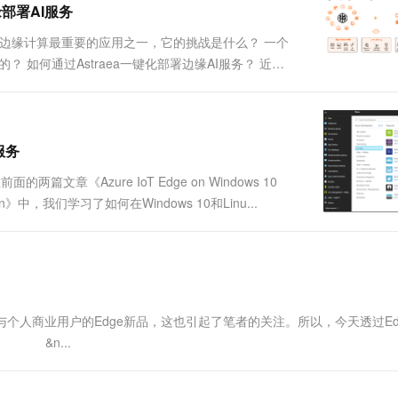
边缘部署AI服务
一个 AI 助手
超强辅助，Bol
即刻拥有 DeepSeek-R1 满血版
在企业官网、通讯软件中为客户提供 AI 客服
是边缘计算最重要的应用之一，它的挑战是什么？ 一个
多种方案随心选，轻松解锁专属 DeepSeek
？ 如何通过Astraea一键化部署边缘AI服务？ 近
s at the Edge in Elegant Ways》入选202...
 服务
 在前面的两篇文章《Azure IoT Edge on Windows 10
Raspbian》中，我们学习了如何在Windows 10和Linu...
业与个人商业用户的Edge新品，这也引起了笔者的关注。所以，今天透过Ed
 &n...