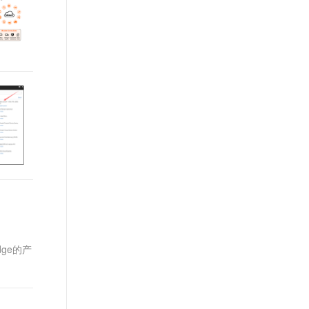
t.diy 一步搞定创意建站
构建大模型应用的安全防护体系
通过自然语言交互简化开发流程,全栈开发支持
通过阿里云安全产品对 AI 应用进行安全防护
ge的产