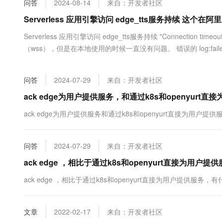
问答
2024-08-14
来自：开发者社区
大数据开发治理平台 Data
AI 产品 免费试用
网络
安全
云开发大赛
Tableau 订阅
Serverless 应用引擎访问 edge_tts服务持续 这
1亿+ 大模型 tokens 和 
可观测
入门学习赛
中间件
AI空中课堂在线直播课
Serverless 应用引擎访问 edge_tts服务持续 "Connection
云防火墙
140+云产品 免费试用
大模型服务
（wss），但是在本地使用的时候一直没有问题。 错误的 log:failed, error:
上云与迁云
云原生的云上边界网络安全
产品新客免费试用，最长1
数据库
wss://speech.platform.bing.com/consum....
生态解决方案
千问AI平台-Token Plan
企业出海
大模型ACA认证体验
大数据计算
问答
2024-07-29
来自：开发者社区
助力企业全员 AI 认知与能
行业生态解决方案
政企业务
媒体服务
千问AI平台-模型体验
ack edge为用户提供服务，和通过k8s和openyur
开发者生态解决方案
在线体验全尺寸、多种模态
企业服务与云通信
ack edge为用户提供服务和通过k8s和openyurt直接为用户
AI 开发和 AI 应用解决
Happy 系列大模型
域名与网站
问答
2024-07-29
来自：开发者社区
终端用户计算
ack edge ，相比于通过k8s和openyurt直接为用户
Serverless
大模型解决方案
ack edge ，相比于通过k8s和openyurt直接为用户提供服务，
开发工具
快速部署 Dify，高效搭建 
文章
2022-02-17
来自：开发者社区
迁移与运维管理