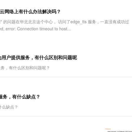
服务生态伙伴
视觉 Coding、空间感知、多模态思考等全面升级
1M上下文，专为长程任务能力而生
云工开物
企业应用
Works
Night Plan 支持 Qwen 3.8-Max
云原生大数据计算服务 MaxCompute
AI 办公
容器服务 Kub
NEW
Red Hat
个在阿里云网络上有什么办法解决吗？
30+ 款产品免费体验
Data Agent 驱动的一站式 Data+AI 开发治理平台
夜间 5 折，Qwen/Meoo/TokenPlan 客户专享
面向分析的企业级SaaS模式云数据仓库
AI智能应用
提供一站式管
科研合作
ERP
堂（旗舰版）
SUSE
 timeout" 的问题在华北北京这个中心， 访问了edge_tts 服务，一直没有成功过
智能客服
AI 应用构建
大模型原生
CRM
 Connection timeout to host
防护产品
2个月
自动承接线索
建站小程序
Qoder
大模型服务平台百炼-应用模版
OA 办公系统
HOT
NEW
面向真实软件
个人版上线、团队版降价；千问3.8-Max首发发尝鲜
丰富多元化的应用模版和解决方案
力提升
财税管理
模板建站
万有无界
大模型服务平台百炼-智能体
t直接为用户提供服务，有什么区别和问题呢
400电话
定制建站
的模型效果
灵活可视化地构建企业级 Agent
提供服务，有什么区别和问题呢？
方案
广告营销
模板小程序
秒悟
人工智能平台 PAI
定制小程序
云端极速 AI 
新一代 AI 视频生成模型，深度适配广告营销等场景
AI Native 的算法工程平台，一站式完成建模、训练、推理服务部署
APP 开发
提供服务，有什么缺点？
建站系统
有什么缺点？
AI 应用
10分钟微调：让0.6B模型媲美235B模
多模态数据信
型
依托云原生高可用架构,实现Dify私有化部署
用1%尺寸在特定领域达到大模型90%以上效果