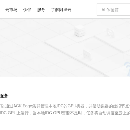
云市场
伙伴
服务
了解阿里云
AI 特惠
数据与 API
成为产品伙伴
企业增值服务
最佳实践
价格计算器
AI 场景体
基础软件
产品伙伴合
阿里云认证
市场活动
配置报价
大模型
自助选配和估算价格
步到位
智启 AI 普惠权益
产品生态集成认证中心
企业支持计划
云上春晚
域名与网站
Qwen Audio：打造专属 AI 语音助手
千问官方 MaaS 平台，为开发者和 Agent 而生，新用户赠送 1 亿 + tokens 额度
一句话生成原生
AI Coding
阿里云Maa
2026 阿里云
云服务器 E
为企业打
数据集
Windows
大模型认证
模型
NEW
NEW
格式还原
值低价云产品抢先购
至高享 1亿+免费 tokens，加速 Al 应用落地
提供智能易用的域名与建站服务
Qwen-Audio-3.0-Realtime 端到端实时语音角色扮演
输入一句话想法,
智能编程，一键
安全可靠、
产品生态伙伴
专家技术服务
云上奥运之旅
弹性计算合作
阿里云中企出
手机三要素
宝塔 Linux
全部认证
价格优势
开源旗舰模型
即刻拥有 DeepSeek-V4-Pro
阿里云 OPC 创新助力计划
千问大模型
一键部署幻兽
AI 电商营销
对象存储 O
大模型
产品生态伙伴工作台
企业增值服务台
云栖战略参考
云存储合作计
云栖大会
身份实名认证
CentOS
训练营
推动算力普惠，释放技术红利
最高返9万
真正可用的 1M 上下文,一次完成代码全链路开发
快速构建应用程序和网站，即刻迈出上云第一步
轻松解锁专属 DeepSeek-V4-Pro
至高百万元 Token 补贴，加速一人公司成长
多元化、高性能、安全可靠的大模型服务
一键购买专属
从图文生成到
云上的中国
数据库合作计
活动全景
短信
Docker
图片和
自进化智能体
5 分钟轻松部署专属 QwenPaw
Token Plan 模型订阅计划
数字证书管理服务（原SSL证书）
高效搭建 AI
AI 广告创作
无影云电脑
企业成长
NEW
HOT
信息公告
看见新力量
云网络合作计
OCR 文字识别
JAVA
越聪明
证享300元代金券
全托管，含MySQL、PostgreSQL、SQL Server、MariaDB多引擎
Qwen3.8-Max 首发尝鲜，限时加量 10 倍，夜间低至2折
实现全站HTTPS，呈现可信的WEB访问
从聊天伙伴进化为能主动干活的本地数字员工
图文、视频一
随时随地安
Kimi-K3
HappyHors
NEW
魔搭 Mode
loud
服务实践
官网公告
理服务
Kimi 最新旗舰模型，长程编程与推理利器
让文字生成流
金融模力时刻
Salesforce O
版
发票查验
全能环境
Claude Code + GStack 打造工程团队
千问办公，限时限量积分加倍
Qoder
低代码高效构
AI 建站
短信服务
型
NEW
作计划
计划
创新中心
魔搭 ModelSc
健康状态
理服务
让AI从“聊天伙伴”进化为能干活的“数字员工”
安装技能 GStack，拥有专属 AI 工程团队
你的AI工作搭子，覆盖日常办公高频场景
面向真实软件的智能体编程平台
0 代码专业建
可以通过ACK Edge集群管理本地IDC的GPU机器，并借助集群的虚拟节
客户案例
天气预报查询
操作系统
Deepseek-v4-pro
HappyHors
态合作计划
先在IDC GPU上运行，当本地IDC GPU资源不足时，任务将自动调度至云上的
态智能体模型
旗舰 MoE 大模型，百万上下文与顶尖推理能力
图生视频，流
同享
万小智 AI 建站低至 15元/月
Qoder CN
AI 短剧/漫剧
云原生数据库 
快递物流查询
WordPress
成为服务伙
高校合作
点，立即开启云上创新
覆盖公网/内网、递归/权威、移动APP等全场景解析服务
送.CN域名，送备案服务码
基于千问大模型等，支持代码智能生成、研发智能问答
AI助力短剧
GLM-5.2
Wan2.7-T
Ubuntu