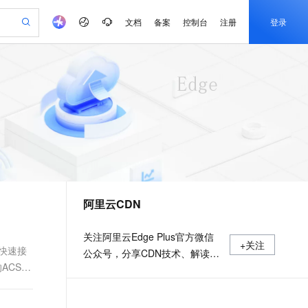
文档
备案
控制台
注册
登录
验
作计划
器
AI 活动
专业服务
服务伙伴合作计划
开发者社区
加入我们
产品动态
服务平台百炼
阿里云 OPC 创新助力计划
一站式生成采购清单，支持单品或批量购买
可编辑精美 PPT 文稿
S产品伙伴计划（繁花）
峰会
CS
造的大模型服务与应用开发平台
Agency Agents：拥有专属领域专家
AI 生产力先锋
Al MaaS 服务伙伴赋能合作
域名
博文
Careers
至高可申请百万元
Qwen3.8-Max 模型上线
 轻松生成专业的 PPT
开启高性价比 AI 编程新体验
弹性可伸缩的云计算服务
先锋实践拓展 AI 生产力的边界
多领域专家智能体,一键组建 AI 虚拟交付团队
Token 补贴，五大权
计划
海大会
伙伴信用分合作计划
商标
问答
社会招聘
益加速 OPC 成功
帕鲁游戏服务器
SS
HappyHorse 打造一站式影视创作平台
飞天发布时刻
HOT
Open Search 向量检索版支
划
备案
电子书
校园招聘
联机服务器，轻松开启游戏
视频创作，一键激活电商全链路生产力
稳定、安全、高性价比、高性能的云存储服务
所见，即是所愿
持视频检索 Pipeline 功能
可视化编排打通从文字构思到成片全链路闭环
更多支持
划
公司注册
镜像站
视频生成
语音识别与合成
 智能体与工作流应用
漫剧工坊：一站式动画创作平台
AI 实训营
应用身份服务 (IDaaS)
合作伙伴培训与认证
阿里云CDN
划
上云迁移
站生成，高效打造优质广告素材
全接入的云上超级电脑
通过阿里云百炼高效搭建AI应用,助力高效开发
快速生产连贯的高质量长漫剧
从基础到进阶，Agent 创客手把手教你
OpenClaw 管理能力上线
e-1.1-T2V
Qwen3-TTS-Flash
lScope
我要反馈
查询合作伙伴
畅细腻的高质量视频
离线语音合成大模型，多语言方言自适应，低延迟高稳定
n Alibaba Cloud ISV 合作
代维服务
建企业门户网站
10 分钟搭建微信、支付宝小程序
MaxCompute MaxFrame 提
关注阿里云Edge Plus官方微信
+关注
创新加速
ope
登录合作伙伴管理后台
我要建议
站，无忧落地极速上线
以可视化方式快速构建移动和 PC 门户网站
国内短信简单易用，安全可靠，秒级触达，全球覆盖200+国家和地区。
高效部署网站，快速应用到小程序
供自动弹性内存功能
点快速接
公众号，分享CDN技术、解读视
e-1.1-I2V
Cosyvoice-V3-Flash
ACS
安全
频应用、获取新品资讯
畅自然，细节丰富
高表现力语音合成大模型，语音克隆听感自然
我要投诉
PolarDB
上云场景组合购
Milvus 弹性伸缩功能新增节
伴
漫剧创作，剧本、分镜、视频高效生成
100%兼容MySQL、PostgreSQL，兼容Oracle，支持集中和分布式
覆盖90%+业务场景，专享组合折扣价
点支持范围
2V
VPN
Fun-ASR