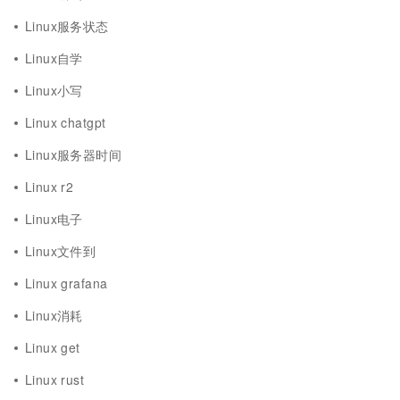
Linux服务状态
Linux自学
Linux小写
Linux chatgpt
Linux服务器时间
Linux r2
Linux电子
Linux文件到
Linux grafana
Linux消耗
Linux get
Linux rust