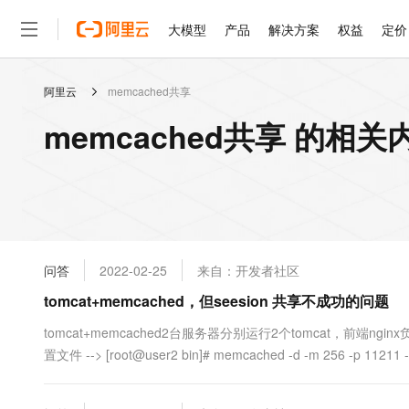
大模型
产品
解决方案
权益
定价
阿里云
memcached共享
大模型
产品
解决方案
权益
定价
云市场
伙伴
服务
了解阿里云
精选产品
精选解决方案
普惠上云
产品定价
精选商城
成为销售伙伴
售前咨询
为什么选择阿里云
千问AI平台
memcached共享 的相关
了解云产品的定价详情
大模型服务平台百炼
千问办公，解锁你的工作
普惠上云 官方力荐
分销伙伴
在线服务
网站建设
什么是云计算
大
大模型服务与应用平台
企业级Agent产品，直接
云服务器38元/年起，超
咨询伙伴
多端小程序
技术领先
云上成本管理
售后服务
轻量应用服务器
Agency Agents：拥
官方推荐返现计划
大模型
精选产品
精选解决方案
Salesforce 国际版订阅
稳定可靠
管理和优化成本
推荐新用户得奖励，单订单
销售伙伴合作计划
自助服务
友盟天域
安全合规
人工智能与机器学习
AI
文本生成
云数据库 RDS
HappyHorse 打造一
云工开物
无影生态合作计划
在线服务
问答
2022-02-25
来自：开发者社区
观测云
分析师报告
高校专属算力普惠，学生认
计算
互联网应用开发
Qwen3.8-Max
HOT
Salesforce On Alibaba C
工单服务
tomcat+memcached，但seesion 共享不成功的问题
智能体时代全能旗舰模型
Tuya 物联网平台阿里云
研究报告与白皮书
人工智能平台 PAI
快速拥有专属 OpenClaw
大模
Consulting Partner 合
大数据
容器
免费试用
短信专区
一站式AI开发、训练和推
tomcat+memcached2台服务器分别运行2个tomcat，前端ngin
蓝凌 OA
Qwen3.7-Plus
AI 大模型销售与服务生
现代化应用
置文件 --> [root@user2 bin]# memcached -d -m 256 -p 11211 -u roo
存储
天池大赛
能看、能想、能动手的多模
云解析DNS
解决方案免费试用 新老
电子合同
最高领取价值200元试用
安全
网络与CDN
AI 算法大赛
Qwen3-VL-Plus
畅捷通