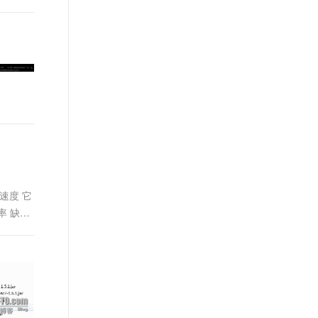
速度 它
率 缺