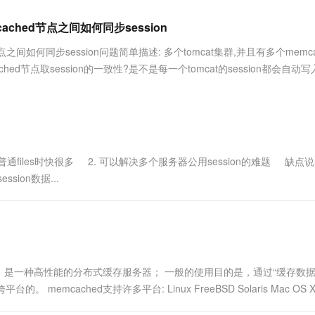
服务生态伙伴
视觉 Coding、空间感知、多模态思考等全面升级
1M上下文，专为长程任务能力而生
云工开物
企业应用
Works
Night Plan 支持 Qwen 3.8-Max
云原生大数据计算服务 MaxCompute
AI 办公
容器服务 Kub
NEW
Red Hat
mcached节点之间如何同步session
30+ 款产品免费体验
Data Agent 驱动的一站式 Data+AI 开发治理平台
夜间 5 折，Qwen/Meoo/TokenPlan 客户专享
面向分析的企业级SaaS模式云数据仓库
AI智能应用
提供一站式管
科研合作
ERP
堂（旗舰版）
SUSE
ed节点之间如何同步session问题简单描述: 多个tomcat集群,并且有多个memca
智能客服
AI 应用构建
大模型原生
CRM
ched节点取session的一致性?是不是每一个tomcat的session都会自动
防护产品
2个月
自动承接线索
建站小程序
Qoder
大模型服务平台百炼-应用模版
OA 办公系统
HOT
NEW
面向真实软件
个人版上线、团队版降价；千问3.8-Max首发发尝鲜
丰富多元化的应用模版和解决方案
力提升
财税管理
模板建站
万有无界
大模型服务平台百炼-智能体
400电话
定制建站
的模型效果
灵活可视化地构建企业级 Agent
通files时快很多 2. 可以解决多个服务器公用session的难题 缺
方案
广告营销
模板小程序
sion数据...
秒悟
人工智能平台 PAI
定制小程序
云端极速 AI 
新一代 AI 视频生成模型，深度适配广告营销等场景
AI Native 的算法工程平台，一站式完成建模、训练、推理服务部署
APP 开发
建站系统
hed简介： 是一种高性能的分布式缓存服务器； 一般的使用目的是，通过“缓存数据
AI 应用
10分钟微调：让0.6B模型媲美235B模
多模态数据信
cached支持许多平台: Linux FreeBSD Solaris Mac OS 
型
依托云原生高可用架构,实现Dify私有化部署
...
用1%尺寸在特定领域达到大模型90%以上效果