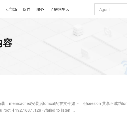
云市场
伙伴
服务
了解阿里云
AI 特惠
数据与 API
成为产品伙伴
企业增值服务
最佳实践
价格计算器
AI 场景体
基础软件
产品伙伴合
阿里云认证
市场活动
配置报价
大模型
内容
自助选配和估算价格
新方式
睿译宝，AI翻译排版一步到位
智启 AI 普惠权益
产品生态集成认证中心
企业支持计划
云上春晚
域名与网站
千问官方 MaaS 平台，为开发者和 Agent 而生，新用户赠送 1 亿 + tokens 额度
Qwen Aud
AI Coding
阿里云Maa
2026 阿里云
云服务器 E
为企业打
数据集
Windows
大模型认证
模型
NEW
NEW
交付可用成果
值低价云产品抢先购
上传文档即自动完成翻译和格式还原
至高享 1亿+免费 tokens，加速 Al 应用落地
提供智能易用的域名与建站服务
智能编程，一键
安全可靠、
产品生态伙伴
专家技术服务
云上奥运之旅
弹性计算合作
阿里云中企出
手机三要素
宝塔 Linux
全部认证
价格优势
有专属领域专家
GLM-5.2：长任务时代开源旗舰模型
阿里云 OPC 创新助力计划
千问大模型
即刻拥有 DeepS
AI 电商营销
对象存储 O
大模型
产品生态伙伴工作台
企业增值服务台
云栖战略参考
云存储合作计
云栖大会
身份实名认证
CentOS
训练营
推动算力普惠，释放技术红利
最高返9万
多领域专家智能体,一键组建 AI 虚拟交付团队
快速构建应用程序和网站，即刻迈出上云第一步
至高百万元 Token 补贴，加速一人公司成长
多元化、高性能、安全可靠的大模型服务
真正可用的 1M 上下文,一次完成代码全链路开发
轻松解锁专属 Dee
从图文生成到
云上的中国
数据库合作计
活动全景
短信
Docker
图片和
站式影视创作平台
Hermes Agent，打造自进化智能体
Token Plan 模型订阅计划
数字证书管理服务（原SSL证书）
5 分钟轻松部署
AI 广告创作
无影云电脑
企业成长
NEW
信息公告
看见新力量
云网络合作计
OCR 文字识别
JAVA
证享300元代金券
可视化编排打通从文字构思到成片全链路闭环
全托管，含MySQL、PostgreSQL、SQL Server、MariaDB多引擎
自主进化，持久记忆，越用越聪明
Qwen3.8-Max 首发尝鲜，限时加量 10 倍，夜间低至2折
实现全站HTTPS，呈现可信的WEB访问
图文、视频一
随时随地安
Kimi-K3
HappyHors
NEW
魔搭 Mode
loud
服务实践
官网公告
Kimi 最新旗舰模型，长程编程与推理利器
让文字生成流
金融模力时刻
Salesforce O
版
发票查验
全能环境
Claude Code + GStack 打造工程团队
千问办公，限时限量积分加倍
Qoder
低代码高效构
AI 建站
短信服务
型
NEW
作计划
计划
创新中心
魔搭 ModelSc
健康状态
理服务
让AI从“聊天伙伴”进化为能干活的“数字员工”
安装技能 GStack，拥有专属 AI 工程团队
你的AI工作搭子，覆盖日常办公高频场景
面向真实软件的智能体编程平台
0 代码专业建
x负载，memcached安装后tomcat配在文件如下，但seesion 共享不成功tom
客户案例
天气预报查询
操作系统
Deepseek-v4-pro
HappyHors
态合作计划
t -l 192.168.1.126 -vfailed to listen ...
态智能体模型
旗舰 MoE 大模型，百万上下文与顶尖推理能力
图生视频，流
同享
万小智 AI 建站低至 15元/月
Qoder CN
AI 短剧/漫剧
云原生数据库 
快递物流查询
WordPress
成为服务伙
高校合作
点，立即开启云上创新
覆盖公网/内网、递归/权威、移动APP等全场景解析服务
送.CN域名，送备案服务码
基于千问大模型等，支持代码智能生成、研发智能问答
AI助力短剧
GLM-5.2
Wan2.7-T
Ubuntu