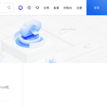
文档
备案
控制台
注册
登录
验
作计划
器
AI 活动
专业服务
服务伙伴合作计划
开发者社区
加入我们
产品动态
服务平台百炼
阿里云 OPC 创新助力计划
一站式生成采购清单，支持单品或批量购买
io：打造专属 AI 语音助手
S产品伙伴计划（繁花）
峰会
CS
造的大模型服务与应用开发平台
一句话生成原生可编辑精美 PPT 文稿
AI 生产力先锋
Al MaaS 服务伙伴赋能合作
域名
博文
Careers
至高可申请百万元
Qwen3.8-Max 模型上线
开启高性价比 AI 编程新体验
弹性可伸缩的云计算服务
Qwen-Audio-3.0-Realtime 端到端实时语音角色扮演
输入一句话想法, 轻松生成专业的 PPT
先锋实践拓展 AI 生产力的边界
Token 补贴，五大权
计划
海大会
伙伴信用分合作计划
商标
问答
社会招聘
益加速 OPC 成功
eek-V4-Pro
SS
一键部署幻兽帕鲁游戏服务器
飞天发布时刻
HOT
Open Search 向量检索版支
划
备案
电子书
校园招聘
pSeek-V4-Pro
视频创作，一键激活电商全链路生产力
稳定、安全、高性价比、高性能的云存储服务
一键购买专属联机服务器，轻松开启游戏
所见，即是所愿
持视频检索 Pipeline 功能
更多支持
划
公司注册
镜像站
视频生成
语音识别与合成
专属 QwenPaw
漫剧工坊：一站式动画创作平台
AI 实训营
HOT
应用身份服务 (IDaaS)
合作伙伴培训与认证
划
上云迁移
站生成，高效打造优质广告素材
全接入的云上超级电脑
从聊天伙伴进化为能主动干活的本地数字员工
快速生产连贯的高质量长漫剧
从基础到进阶，Agent 创客手把手教你
OpenClaw 管理能力上线
e-1.1-T2V
Qwen3-TTS-Flash
lScope
我要反馈
查询合作伙伴
畅细腻的高质量视频
离线语音合成大模型，多语言方言自适应，低延迟高稳定
n Alibaba Cloud ISV 合作
代维服务
建企业门户网站
10 分钟搭建微信、支付宝小程序
MaxCompute MaxFrame 提
创新加速
ope
登录合作伙伴管理后台
我要建议
站，无忧落地极速上线
以可视化方式快速构建移动和 PC 门户网站
国内短信简单易用，安全可靠，秒级触达，全球覆盖200+国家和地区。
高效部署网站，快速应用到小程序
供自动弹性内存功能
cat配
e-1.1-I2V
Cosyvoice-V3-Flash
安全
畅自然，细节丰富
高表现力语音合成大模型，语音克隆听感自然
我要投诉
PolarDB
上云场景组合购
Milvus 弹性伸缩功能新增节
伴
漫剧创作，剧本、分镜、视频高效生成
100%兼容MySQL、PostgreSQL，兼容Oracle，支持集中和分布式
覆盖90%+业务场景，专享组合折扣价
点支持范围
2V
VPN
Fun-ASR