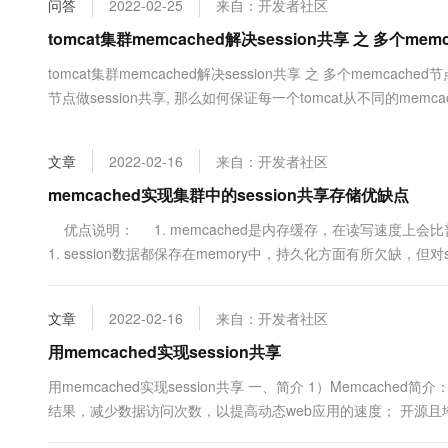
问答
2022-02-25
来自：开发者社区
大数据开发治理平台 Data
AI 产品 免费试用
网络
安全
云开发大赛
Tableau 订阅
tomcat集群memcached解决session共享 之 多个me
1亿+ 大模型 tokens 和 
可观测
入门学习赛
中间件
AI空中课堂在线直播课
tomcat集群memcached解决session共享 之 多个memcach
云防火墙
140+云产品 免费试用
大模型服务
节点做session共享, 那么如何保证每一个tomcat从不同的memca
上云与迁云
云原生的云上边界网络安全
产品新客免费试用，最长1
数据库
的memcached节点? 还是在memcach....
生态解决方案
千问AI平台-Token Plan
企业出海
大模型ACA认证体验
大数据计算
文章
2022-02-16
来自：开发者社区
助力企业全员 AI 认知与能
行业生态解决方案
政企业务
媒体服务
千问AI平台-模型体验
memcached实现集群中的session共享存储优缺点
开发者生态解决方案
在线体验全尺寸、多种模态
企业服务与云通信
优点说明： 1. memcached是内存缓存，在读写速度上会比普
AI 开发和 AI 应用解决
1. session数据都保存在memory中，持久化方面有所欠缺，但对ses
Happy 系列大模型
域名与网站
终端用户计算
文章
2022-02-16
来自：开发者社区
Serverless
用memcached实现session共享
大模型解决方案
用memcached实现session共享 一、简介 1）Memcac
开发工具
快速部署 Dify，高效搭建 
结果，减少数据访问次数，以提高动态web应用的速度； 开源且垮平台的。 mem
迁移与运维管理
Windows 特点：通过增长因子解决存储数据的空间浪费问题 只提供