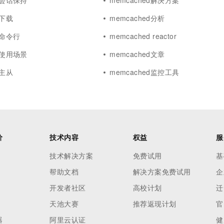
ed会话保持
memcached解决方案
d下载
memcached分析
d命令行
memcached reactor
ed使用场景
memcached文章
d主从
memcached监控工具
价
技术内容
权益
服
技术解决方案
免费试用
基
帮助文档
解决方案免费试用
企
开发者社区
高校计划
迁
天池大赛
推荐返现计划
官
器
阿里云认证
健