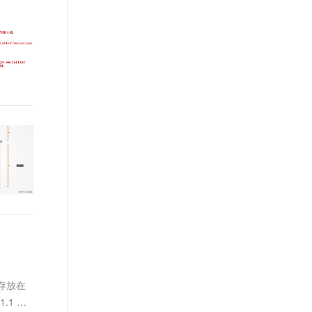
t.diy 一步搞定创意建站
构建大模型应用的安全防护体系
通过自然语言交互简化开发流程,全栈开发支持
通过阿里云安全产品对 AI 应用进行安全防护
d存放在
.1 两