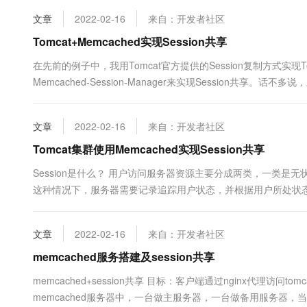
10 分钟在聊天系统中增加
专有云
文章
2022-02-16
来自：开发者社区
Tomcat+Memcached实现Session共享
在先前的例子中，我用Tomcat官方提供的Session复制方式实现T
Memcached-Session-Manager来实现Session共享。话不多说，
Session序列化到Memcache中，序列化的组件有很多，比如： msm
文章
2022-02-16
来自：开发者社区
Tomcat集群使用Memcached实现Session共享
Session是什么？ 用户访问服务器资源主要分成两类，一类
这种情况下，服务器需要记录追踪用户状态，并根据用户所处状态做
用就是在Web服务器上保持用户的状态信息。 Tomcat集群为什么需
有的请求将被Nginx拦截，由Nginx做负载均衡....
文章
2022-02-16
来自：开发者社区
memcached服务搭建及session共享
memcached+session共享 目标：客户端通过nginx代理访问to
memcached服务器中，一台做主服务器，一台做备用服务器，当主服