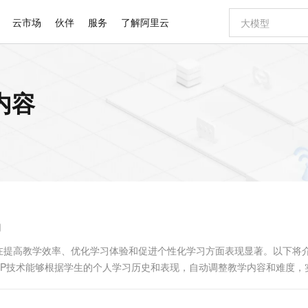
云市场
伙伴
服务
了解阿里云
AI 特惠
数据与 API
成为产品伙伴
企业增值服务
最佳实践
价格计算器
AI 场景体
基础软件
产品伙伴合
阿里云认证
市场活动
配置报价
大模型
内容
自助选配和估算价格
步到位
智启 AI 普惠权益
产品生态集成认证中心
企业支持计划
云上春晚
域名与网站
Qwen Audio：打造专属 AI 语音助手
千问官方 MaaS 平台，为开发者和 Agent 而生，新用户赠送 1 亿 + tokens 额度
一句话生成原生
AI Coding
阿里云Maa
2026 阿里云
云服务器 E
为企业打
数据集
Windows
大模型认证
模型
NEW
NEW
格式还原
值低价云产品抢先购
至高享 1亿+免费 tokens，加速 Al 应用落地
提供智能易用的域名与建站服务
Qwen-Audio-3.0-Realtime 端到端实时语音角色扮演
输入一句话想法,
智能编程，一键
安全可靠、
产品生态伙伴
专家技术服务
云上奥运之旅
弹性计算合作
阿里云中企出
手机三要素
宝塔 Linux
全部认证
价格优势
开源旗舰模型
即刻拥有 DeepSeek-V4-Pro
阿里云 OPC 创新助力计划
千问大模型
一键部署幻兽
AI 电商营销
对象存储 O
大模型
产品生态伙伴工作台
企业增值服务台
云栖战略参考
云存储合作计
云栖大会
身份实名认证
CentOS
训练营
推动算力普惠，释放技术红利
最高返9万
真正可用的 1M 上下文,一次完成代码全链路开发
快速构建应用程序和网站，即刻迈出上云第一步
轻松解锁专属 DeepSeek-V4-Pro
至高百万元 Token 补贴，加速一人公司成长
多元化、高性能、安全可靠的大模型服务
一键购买专属
从图文生成到
云上的中国
数据库合作计
活动全景
短信
Docker
图片和
自进化智能体
5 分钟轻松部署专属 QwenPaw
Token Plan 模型订阅计划
数字证书管理服务（原SSL证书）
高效搭建 AI
AI 广告创作
无影云电脑
企业成长
NEW
HOT
信息公告
看见新力量
云网络合作计
OCR 文字识别
JAVA
越聪明
证享300元代金券
全托管，含MySQL、PostgreSQL、SQL Server、MariaDB多引擎
Qwen3.8-Max 首发尝鲜，限时加量 10 倍，夜间低至2折
实现全站 HTTPS，呈现可信的 Web 访问
从聊天伙伴进化为能主动干活的本地数字员工
图文、视频一
随时随地安
Kimi-K3
HappyHors
NEW
魔搭 Mode
loud
服务实践
官网公告
响
Kimi 最新旗舰模型，长程编程与推理利器
让文字生成流
金融模力时刻
Salesforce O
版
发票查验
全能环境
Claude Code + GStack 打造工程团队
千问办公，限时限量积分加倍
Qoder
低代码高效构
AI 建站
短信服务
型
NEW
作计划
计划
创新中心
魔搭 ModelSc
健康状态
理服务
让AI从“聊天伙伴”进化为能干活的“数字员工”
安装技能 GStack，拥有专属 AI 工程团队
你的AI工作搭子，覆盖日常办公高频场景
面向真实软件的智能体编程平台
0 代码专业建
在提高教学效率、优化学习体验和促进个性化学习方面表现显著。以下将介
客户案例
天气预报查询
操作系统
Deepseek-v4-pro
HappyHors
态合作计划
LP技术能够根据学生的个人学习历史和表现，自动调整教学内容和难度，
态智能体模型
旗舰 MoE 大模型，百万上下文与顶尖推理能力
图生视频，流
同享
万小智 AI 建站低至 15元/月
Qoder CN
AI 短剧/漫剧
云原生数据库 
快递物流查询
WordPress
成为服务伙
高校合作
点，立即开启云上创新
覆盖公网/内网、递归/权威、移动APP等全场景解析服务
送.CN域名，送备案服务码
基于千问大模型等，支持代码智能生成、研发智能问答
AI助力短剧
GLM-5.2
Wan2.7-T
Ubuntu