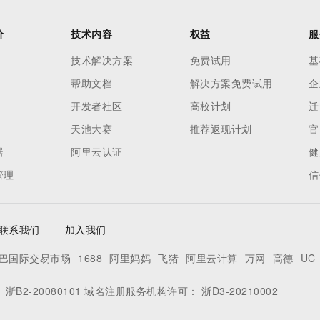
价
技术内容
权益
服
技术解决方案
免费试用
基
帮助文档
解决方案免费试用
企
开发者社区
高校计划
迁
天池大赛
推荐返现计划
官
器
阿里云认证
健
管理
信
联系我们
加入我们
巴国际交易市场
1688
阿里妈妈
飞猪
阿里云计算
万网
高德
UC
：
浙B2-20080101
域名注册服务机构许可：
浙D3-20210002