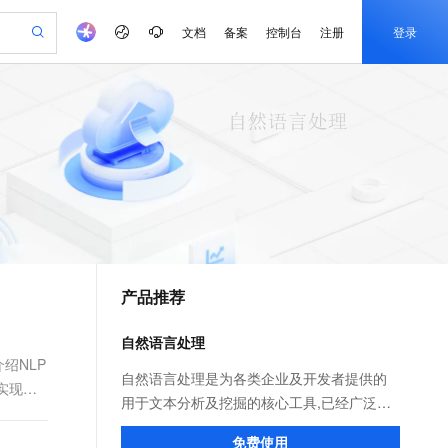
文档
备案
控制台
注册
登录
验
作计划
器
AI 活动
专业服务
服务伙伴合作计划
开发者社区
加入我们
产品动态
服务平台百炼
阿里云 OPC 创新助力计划
一站式生成采购清单，支持单品或批量购买
可编辑精美 PPT 文稿
S产品伙伴计划（繁花）
峰会
CS
造的大模型服务与应用开发平台
Agency Agents：拥有专属领域专家
AI 生产力先锋
Al MaaS 服务伙伴赋能合作
域名
博文
Careers
PolarDB Agentic Database
至高可申请百万元
 轻松生成专业的 PPT
开启高性价比 AI 编程新体验
弹性可伸缩的云计算服务
先锋实践拓展 AI 生产力的边界
发布
多领域专家智能体,一键组建 AI 虚拟交付团队
Token 补贴，五大权
计划
海大会
伙伴信用分合作计划
商标
问答
社会招聘
益加速 OPC 成功
帕鲁游戏服务器
SS
HappyHorse 打造一站式影视创作平台
飞天发布时刻
HOT
秒悟 Meoo CLI 支持一键部
划
备案
电子书
校园招聘
联机服务器，轻松开启游戏
视频创作，一键激活电商全链路生产力
稳定、安全、高性价比、高性能的云存储服务
所见，即是所愿
署项目至阿里云账号
可视化编排打通从文字构思到成片全链路闭环
更多支持
划
公司注册
镜像站
视频生成
语音识别与合成
 智能体与工作流应用
漫剧工坊：一站式动画创作平台
AI 实训营
Flink OSS 支持
合作伙伴培训与认证
产品推荐
划
上云迁移
站生成，高效打造优质广告素材
全接入的云上超级电脑
通过阿里云百炼高效搭建AI应用,助力高效开发
快速生产连贯的高质量长漫剧
从基础到进阶，Agent 创客手把手教你
AssumeRole 角色自定义
e-1.1-T2V
Qwen3-TTS-Flash
lScope
我要反馈
查询合作伙伴
畅细腻的高质量视频
离线语音合成大模型，多语言方言自适应，低延迟高稳定
n Alibaba Cloud ISV 合作
代维服务
建企业门户网站
10 分钟搭建微信、支付宝小程序
自然语言处理
百炼 Qwen3.7-Flash 系列模
创新加速
ope
登录合作伙伴管理后台
我要建议
站，无忧落地极速上线
以可视化方式快速构建移动和 PC 门户网站
国内短信简单易用，安全可靠，秒级触达，全球覆盖200+国家和地区。
高效部署网站，快速应用到小程序
型发布
绍NLP
e-1.1-I2V
Cosyvoice-V3-Flash
自然语言处理是为各类企业及开发者提供的
实现真
安全
畅自然，细节丰富
高表现力语音合成大模型，语音克隆听感自然
我要投诉
PolarDB
用于文本分析及挖掘的核心工具,已经广泛应
上云场景组合购
伴
Qoder CN V1.7.0 发布
漫剧创作，剧本、分镜、视频高效生成
100%兼容MySQL、PostgreSQL，兼容Oracle，支持集中和分布式
覆盖90%+业务场景，专享组合折扣价
用在电商、文化娱乐、金融、物流等行业客
2V
VPN
Fun-ASR
免费使用