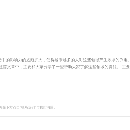
服务生态伙伴
视觉 Coding、空间感知、多模态思考等全面升级
1M上下文，专为长程任务能力而生
云工开物
企业应用
Works
Night Plan 支持 Qwen 3.8-Max
云原生大数据计算服务 MaxCompute
AI 办公
容器服务 Kub
NEW
Red Hat
30+ 款产品免费体验
Data Agent 驱动的一站式 Data+AI 开发治理平台
夜间 5 折，Qwen/Meoo/TokenPlan 客户专享
面向分析的企业级SaaS模式云数据仓库
AI智能应用
提供一站式管
科研合作
ERP
堂（旗舰版）
SUSE
智能客服
AI 应用构建
大模型原生
CRM
防护产品
2个月
自动承接线索
建站小程序
Qoder
大模型服务平台百炼-应用模版
OA 办公系统
HOT
NEW
面向真实软件
个人版上线、团队版降价；千问3.8-Max首发发尝鲜
丰富多元化的应用模版和解决方案
力提升
财税管理
模板建站
万有无界
大模型服务平台百炼-智能体
400电话
定制建站
活中的影响力的逐渐扩大，使得越来越多的人对这些领域产生浓厚的兴趣
的模型效果
灵活可视化地构建企业级 Agent
这篇文章中，主要和大家分享了一些帮助大家了解这些领域的资源。 主
方案
广告营销
模板小程序
机器学习的课程资源： 1.Dan Jurasfsky和James ....
秒悟
人工智能平台 PAI
定制小程序
云端极速 AI 
新一代 AI 视频生成模型，深度适配广告营销等场景
AI Native 的算法工程平台，一站式完成建模、训练、推理服务部署
APP 开发
建站系统
面下方点击"联系我们"与我们沟通。
AI 应用
10分钟微调：让0.6B模型媲美235B模
多模态数据信
型
依托云原生高可用架构,实现Dify私有化部署
用1%尺寸在特定领域达到大模型90%以上效果