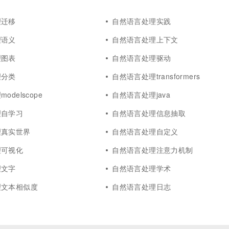
一个 AI 助手
超强辅助，Bol
即刻拥有 DeepSeek-R1 满血版
在企业官网、通讯软件中为客户提供 AI 客服
理迁移
自然语言处理实践
多种方案随心选，轻松解锁专属 DeepSeek
理语义
自然语言处理上下文
理图表
自然语言处理驱动
理分类
自然语言处理transformers
delscope
自然语言处理java
理自学习
自然语言处理信息抽取
理真实世界
自然语言处理自定义
理可视化
自然语言处理注意力机制
理文字
自然语言处理学术
理文本相似度
自然语言处理日志