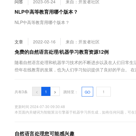
问答
2023-05-24
来自：开发者社区
大数据开发治理平台 Data
AI 产品 免费试用
网络
安全
云开发大赛
Tableau 订阅
NLP中高等教育用哪个版本？
1亿+ 大模型 tokens 和 
可观测
入门学习赛
中间件
AI空中课堂在线直播课
NLP中高等教育用哪个版本？
云防火墙
140+云产品 免费试用
大模型服务
上云与迁云
云原生的云上边界网络安全
产品新客免费试用，最长1
数据库
生态解决方案
千问AI平台-Token Plan
文章
2022-02-16
来自：开发者社区
企业出海
大模型ACA认证体验
大数据计算
助力企业全员 AI 认知与能
行业生态解决方案
免费的自然语言处理/机器学习教育资源12例
政企业务
媒体服务
千问AI平台-模型体验
开发者生态解决方案
随着自然语言处理和机器学习技术的不断进步以及在人们日常生
在线体验全尺寸、多种模态
企业服务与云通信
些年在线教育的发展，也为人们学习知识提供了良好的平台。 在
AI 开发和 AI 应用解决
类： ·在线课程和教科书。 ·NLP和机器学习博客。 6个免费自然语言处理和
Happy 系列大模型
域名与网站
共有3条
<
1
>
跳转至：
GO
终端用户计算
Serverless
更新时间 2024-07-30 09:30:48
大模型解决方案
本页面内关键词为智能算法引擎基于机器学习所生成，如有任何问题，可在页
开发工具
快速部署 Dify，高效搭建 
迁移与运维管理
自然语言处理您可能感兴趣