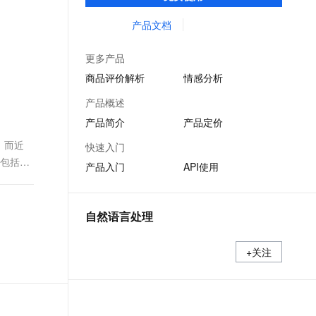
户的多项业务
文戏情感细腻自然，动作戏激烈拳拳到肉，实现更强表演能力
支持中英文自由切换，具备更强的噪声鲁棒性
ernetes 版 ACK
云聚AI 严选权益
云安全中心 AI BAS 智能自动
SSL 证书
产品文档
，一键激活高效办公新体验
理容器应用的 K8s 服务
精选AI产品，从模型到应用全链提效
化模拟渗透攻击产品发布
堡垒机
AI 用量加速计划
DataWorks ChatBI 会话支持
更多产品
应用
防火墙
、识别商机，让客服更高效、服务更出色。
新老同享，达量后返
上传临时文件分析
商品评价解析
情感分析
千问办公
主机安全
NEW
产品概述
的智能体编程平台
一站式AI生产力平台
产品简介
产品定价
AI 应用及服务市场
伶鹊
。而近
快速入门
企业级人与Agent协作平台，接入和调度多个数字员工
智能客服平台，对话机器人、对话分析、智能外呼
要包括两
AI 应用
产品入门
API使用
大模型服务平台百炼 - 全妙
大模型
应用创作平台
多模态内容创作工具，已接入 DeepSeek
自然语言处理
自然语言处理
数据标注
+关注
机器学习
息提取
与 AI 智能体进行实时音视频通话
从文本、图片、视频中提取结构化的属性信息
构建支持视频理解的 AI 音视频实时通话应用