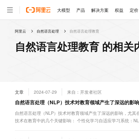
大模型
产品
解决方案
权益
定价
阿里云
自然语言处理
自然语言处理教育
大模型
产品
解决方案
权益
定价
云市场
伙伴
服务
了解阿里云
精选产品
精选解决方案
普惠上云
产品定价
精选商城
成为销售伙伴
售前咨询
为什么选择阿里云
千问AI平台
自然语言处理教育 的相关
了解云产品的定价详情
大模型服务平台百炼
睿译宝，AI翻译排版一
普惠上云 官方力荐
分销伙伴
在线服务
网站建设
什么是云计算
大
大模型服务与应用平台
上传文档即自动完成翻译和
云服务器38元/年起，超
咨询伙伴
多端小程序
技术领先
云上成本管理
售后服务
轻量应用服务器
GLM-5.2：长任务时代
官方推荐返现计划
大模型
精选产品
精选解决方案
Salesforce 国际版订阅
稳定可靠
管理和优化成本
推荐新用户得奖励，单订单
销售伙伴合作计划
自助服务
友盟天域
安全合规
人工智能与机器学习
AI
文本生成
云数据库 RDS
Hermes Agent，打造
云工开物
无影生态合作计划
在线服务
文章
2024-07-29
来自：开发者社区
观测云
分析师报告
自主进化，持久记忆，越用
高校专属算力普惠，学生认
计算
互联网应用开发
Qwen3.8-Max
HOT
Salesforce On Alibaba C
工单服务
自然语言处理（NLP）技术对教育领域产生了深远的影
智能体时代全能旗舰模型
Tuya 物联网平台阿里云
研究报告与白皮书
人工智能平台 PAI
快速拥有专属 OpenClaw
大模
Consulting Partner 合
大数据
容器
免费试用
短信专区
一站式AI开发、训练和推
自然语言处理（NLP）技术对教育领域产生了深远的影响，尤其
蓝凌 OA
Qwen3.7-Plus
AI 大模型销售与服务生
现代化应用
技术在教育中的几个关键影响： 个性化学习自适应学习系统：N
存储
天池大赛
能看、能想、能动手的多模
云解析DNS
解决方案免费试用 新老
电子合同
正的个性化学习[^1^]。智能推荐系统...
最高领取价值200元试用
安全
网络与CDN
AI 算法大赛
Qwen3-VL-Plus
畅捷通