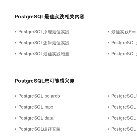
PostgreSQL最佳实践相关内容
PostgreSQL原理最佳实践
最佳实践Post
PostgreSQL逻辑最佳实践
PostgreS
PostgreSQL最佳实践增量
Postgre
PostgreSQL您可能感兴趣
PostgreSQL polardb
PostgreSQ
PostgreSQL mpp
PostgreSQL
PostgreSQL data
PostgreSQL 
PostgreSQL编译安装
PostgreSQL 