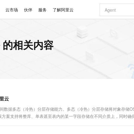
云市场
伙伴
服务
了解阿里云
AI 特惠
数据与 API
成为产品伙伴
企业增值服务
最佳实践
价格计算器
AI 场景体
基础软件
产品伙伴合
阿里云认证
市场活动
配置报价
大模型
份 的相关内容
自助选配和估算价格
步到位
智启 AI 普惠权益
产品生态集成认证中心
企业支持计划
云上春晚
域名与网站
Qwen Audio：打造专属 AI 语音助手
千问官方 MaaS 平台，为开发者和 Agent 而生，新用户赠送 1 亿 + tokens 额度
一句话生成原生
AI Coding
阿里云Maa
2026 阿里云
云服务器 E
为企业打
数据集
Windows
大模型认证
模型
NEW
NEW
格式还原
值低价云产品抢先购
至高享 1亿+免费 tokens，加速 Al 应用落地
提供智能易用的域名与建站服务
Qwen-Audio-3.0-Realtime 端到端实时语音角色扮演
输入一句话想法,
智能编程，一键
安全可靠、
产品生态伙伴
专家技术服务
云上奥运之旅
弹性计算合作
阿里云中企出
手机三要素
宝塔 Linux
全部认证
价格优势
开源旗舰模型
即刻拥有 DeepSeek-V4-Pro
阿里云 OPC 创新助力计划
千问大模型
一键部署幻兽
AI 电商营销
对象存储 O
大模型
产品生态伙伴工作台
企业增值服务台
云栖战略参考
云存储合作计
云栖大会
身份实名认证
CentOS
训练营
推动算力普惠，释放技术红利
最高返9万
真正可用的 1M 上下文,一次完成代码全链路开发
快速构建应用程序和网站，即刻迈出上云第一步
轻松解锁专属 DeepSeek-V4-Pro
至高百万元 Token 补贴，加速一人公司成长
多元化、高性能、安全可靠的大模型服务
一键购买专属
从图文生成到
云上的中国
数据库合作计
活动全景
短信
Docker
图片和
自进化智能体
5 分钟轻松部署专属 QwenPaw
Token Plan 模型订阅计划
数字证书管理服务（原SSL证书）
高效搭建 AI
AI 广告创作
无影云电脑
企业成长
NEW
HOT
信息公告
看见新力量
云网络合作计
OCR 文字识别
JAVA
越聪明
证享300元代金券
全托管，含MySQL、PostgreSQL、SQL Server、MariaDB多引擎
Qwen3.8-Max 首发尝鲜，限时加量 10 倍，夜间低至2折
实现全站HTTPS，呈现可信的WEB访问
从聊天伙伴进化为能主动干活的本地数字员工
图文、视频一
随时随地安
Kimi-K3
HappyHors
NEW
魔搭 Mode
loud
服务实践
官网公告
阿里云
Kimi 最新旗舰模型，长程编程与推理利器
让文字生成流
金融模力时刻
Salesforce O
版
发票查验
全能环境
Claude Code + GStack 打造工程团队
千问办公，限时限量积分加倍
Qoder
低代码高效构
AI 建站
短信服务
型
NEW
作计划
计划
创新中心
魔搭 ModelSc
健康状态
理服务
让AI从“聊天伙伴”进化为能干活的“数字员工”
安装技能 GStack，拥有专属 AI 工程团队
你的AI工作搭子，覆盖日常办公高频场景
面向真实软件的智能体编程平台
0 代码专业建
联合打造了全空间数据多态（冷热）分层存储能力。多态（冷热）分层存储将对象存储O
客户案例
天气预报查询
操作系统
Deepseek-v4-pro
HappyHors
态合作计划
该方案支持将整库、单表甚至表内的某一字段存储在不同介质上，同时确
态智能体模型
旗舰 MoE 大模型，百万上下文与顶尖推理能力
图生视频，流
同享
万小智 AI 建站低至 15元/月
Qoder CN
AI 短剧/漫剧
云原生数据库 
快递物流查询
WordPress
成为服务伙
。多态（冷热）分层存储是一种兼顾成本、性能与易用性的全空间数...
高校合作
点，立即开启云上创新
覆盖公网/内网、递归/权威、移动APP等全场景解析服务
送.CN域名，送备案服务码
基于千问大模型等，支持代码智能生成、研发智能问答
AI助力短剧
GLM-5.2
Wan2.7-T
Ubuntu