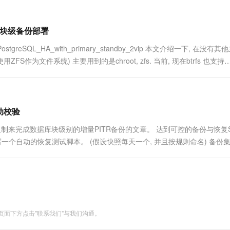
A与块级备份部署
/PostgreSQL_HA_with_primary_standby_2vip 本文介绍一下, 在没有
作为文件系统) 主要用到的是chroot, zfs. 当前, 现在btrfs 也支持
自动校验
流复制来完成数据库块级别的增量PITR备份的文章。 达到可控的备份与恢复S
基于这个备份机制, 写一个自动的恢复测试脚本。 (假设快照每天一个, 并且按规则命名) 备
理比....
面下方点击"联系我们"与我们沟通。