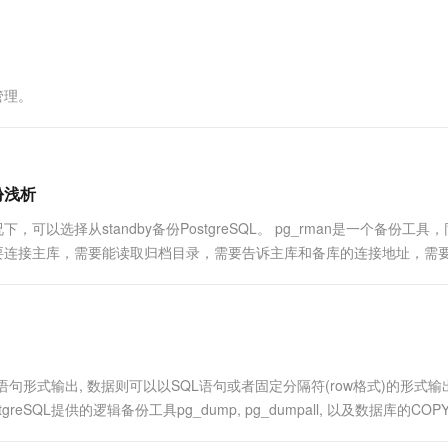
一个 AI 助手
超强辅助，Bol
即刻拥有 DeepSeek-R1 满血版
在企业官网、通讯软件中为客户提供 AI 客服
多种方案随心选，轻松解锁专属 DeepSeek
管理。
备份浅析
可以选择从standby备份PostgreSQL。 pg_rman是一个备份工具
如需要连接主库，需要能读取归档目录，需要告诉主库和备库的连接地址，需
man需要连接到主库执...
SQL语句形式输出, 数据则可以以SQL语句或者固定分隔符(row格式)的形式输出
SQL提供的逻辑备份工具pg_dump, pg_dumpall, 以及数据库的CO