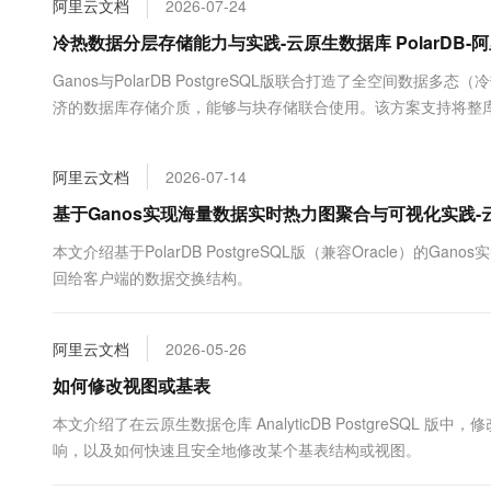
阿里云文档
2026-07-24
大数据开发治理平台 Data
AI 产品 免费试用
网络
安全
云开发大赛
Tableau 订阅
冷热数据分层存储能力与实践-云原生数据库 PolarDB-
1亿+ 大模型 tokens 和 
可观测
入门学习赛
中间件
AI空中课堂在线直播课
Ganos与PolarDB PostgreSQL版联合打造了全空间
云防火墙
140+云产品 免费试用
大模型服务
济的数据库存储介质，能够与块存储联合使用。该方案支持将整
上云与迁云
云原生的云上边界网络安全
产品新客免费试用，最长1
数据库
透明性，并通过多级缓存机制保障性能的最小衰减。多态（冷热）
生态解决方案
千问AI平台-Token Plan
企业出海
大模型ACA认证体验
大数据计算
阿里云文档
2026-07-14
助力企业全员 AI 认知与能
行业生态解决方案
政企业务
媒体服务
千问AI平台-模型体验
基于Ganos实现海量数据实时热力图聚合与可视化实践-云原
开发者生态解决方案
在线体验全尺寸、多种模态
企业服务与云通信
本文介绍基于PolarDB PostgreSQL版（兼容Oracle
AI 开发和 AI 应用解决
回给客户端的数据交换结构。
Happy 系列大模型
域名与网站
终端用户计算
阿里云文档
2026-05-26
Serverless
如何修改视图或基表
大模型解决方案
本文介绍了在云原生数据仓库 AnalyticDB PostgreS
开发工具
快速部署 Dify，高效搭建 
响，以及如何快速且安全地修改某个基表结构或视图。
迁移与运维管理