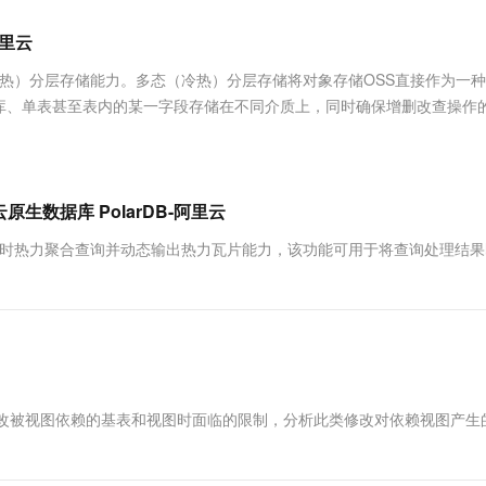
服务生态伙伴
视觉 Coding、空间感知、多模态思考等全面升级
1M上下文，专为长程任务能力而生
云工开物
企业应用
Works
Night Plan 支持 Qwen 3.8-Max
云原生大数据计算服务 MaxCompute
AI 办公
容器服务 Kub
NEW
Red Hat
阿里云
30+ 款产品免费体验
Data Agent 驱动的一站式 Data+AI 开发治理平台
夜间 5 折，Qwen/Meoo/TokenPlan 客户专享
面向分析的企业级SaaS模式云数据仓库
AI智能应用
提供一站式管
科研合作
ERP
堂（旗舰版）
SUSE
数据多态（冷热）分层存储能力。多态（冷热）分层存储将对象存储OSS直接作为一
智能客服
AI 应用构建
大模型原生
CRM
库、单表甚至表内的某一字段存储在不同介质上，同时确保增删改查操作
防护产品
2个月
自动承接线索
分层存储是一种兼顾成本、性能与易用性的全空间数据管理方案，能够显著
建站小程序
Qoder
大模型服务平台百炼-应用模版
OA 办公系统
HOT
NEW
面向真实软件
个人版上线、团队版降价；千问3.8-Max首发发尝鲜
丰富多元化的应用模版和解决方案
力提升
财税管理
模板建站
万有无界
大模型服务平台百炼-智能体
生数据库 PolarDB-阿里云
400电话
定制建站
的模型效果
灵活可视化地构建企业级 Agent
）的Ganos实时热力聚合查询并动态输出热力瓦片能力，该功能可用于将查询处理结
方案
广告营销
模板小程序
秒悟
人工智能平台 PAI
定制小程序
云端极速 AI 
新一代 AI 视频生成模型，深度适配广告营销等场景
AI Native 的算法工程平台，一站式完成建模、训练、推理服务部署
APP 开发
建站系统
QL 版中，修改被视图依赖的基表和视图时面临的限制，分析此类修改对依赖视图产生
AI 应用
10分钟微调：让0.6B模型媲美235B模
多模态数据信
型
依托云原生高可用架构,实现Dify私有化部署
用1%尺寸在特定领域达到大模型90%以上效果