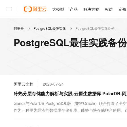
大模型
产品
解决方案
权益
定价
阿里云
PostgreSQL最佳实践
PostgreSQL最佳实践备份
大模型
产品
解决方案
权益
定价
云市场
伙伴
服务
了解阿里云
精选产品
精选解决方案
普惠上云
产品定价
精选商城
成为销售伙伴
售前咨询
为什么选择阿里云
千问AI平台
PostgreSQL最佳实践备
了解云产品的定价详情
大模型服务平台百炼
睿译宝，AI翻译排版一
普惠上云 官方力荐
分销伙伴
在线服务
网站建设
什么是云计算
大
大模型服务与应用平台
上传文档即自动完成翻译和
云服务器38元/年起，超
咨询伙伴
多端小程序
技术领先
云上成本管理
售后服务
轻量应用服务器
GLM-5.2：长任务时代
官方推荐返现计划
大模型
精选产品
精选解决方案
Salesforce 国际版订阅
稳定可靠
管理和优化成本
推荐新用户得奖励，单订单
销售伙伴合作计划
自助服务
友盟天域
安全合规
人工智能与机器学习
AI
文本生成
云数据库 RDS
Hermes Agent，打造
云工开物
无影生态合作计划
在线服务
阿里云文档
2026-07-24
观测云
分析师报告
自主进化，持久记忆，越用
高校专属算力普惠，学生认
计算
互联网应用开发
Qwen3.8-Max
HOT
Salesforce On Alibaba C
工单服务
冷热分层存储能力解析与实践-云原生数据库 PolarDB-
智能体时代全能旗舰模型
Tuya 物联网平台阿里云
研究报告与白皮书
人工智能平台 PAI
快速拥有专属 OpenClaw
大模
Consulting Partner 合
大数据
容器
免费试用
短信专区
一站式AI开发、训练和推
Ganos与PolarDB PostgreSQL版（兼容Oracle）
蓝凌 OA
Qwen3.7-Plus
AI 大模型销售与服务生
现代化应用
作为一种更为经济的数据库存储介质，能够与块存储联合使用。
存储
天池大赛
能看、能想、能动手的多模
云解析DNS
解决方案免费试用 新老
电子合同
改查操作的全部透明性，并通过多级缓存机制保障性能的最小衰减
最高领取价值200元试用
安全
网络与CDN
AI 算法大赛
Qwen3-VL-Plus
畅捷通