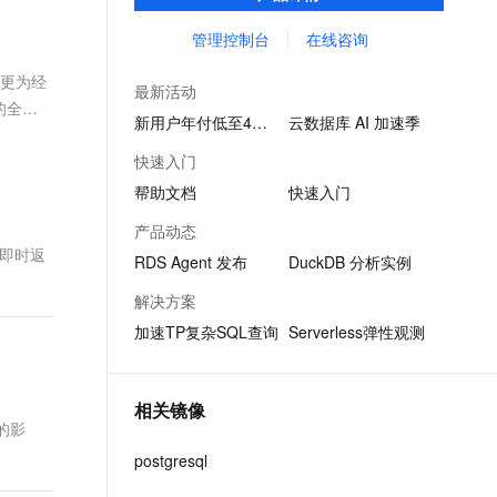
景化业务。
文戏情感细腻自然，动作戏激烈拳拳到肉，实现更强表演能力
支持中英文自由切换，具备更强的噪声鲁棒性
ernetes 版 ACK
云聚AI 严选权益
AI 原生数据库服务发布
SSL 证书
管理控制台
在线咨询
，一键激活高效办公新体验
理容器应用的 K8s 服务
精选AI产品，从模型到应用全链提效
Agent 数据网关
堡垒机
种更为经
AI 用量加速计划
云原生数据库 PolarDB
最新活动
应用
防火墙
的全部
、识别商机，让客服更高效、服务更出色。
新老同享，达量后返
Agentic Database 发布
新用户年付低至4折起
云数据库 AI 加速季
...
千问办公
主机安全
NEW
快速入门
的智能体编程平台
一站式AI生产力平台
帮助文档
快速入门
AI 应用及服务市场
伶鹊
产品动态
企业级人与Agent协作平台，接入和调度多个数字员工
智能客服平台，对话机器人、对话分析、智能外呼
果即时返
AI 应用
RDS Agent 发布
DuckDB 分析实例
大模型服务平台百炼 - 全妙
大模型
解决方案
应用创作平台
多模态内容创作工具，已接入 DeepSeek
加速TP复杂SQL查询
Serverless弹性观测
自然语言处理
数据标注
相关镜像
机器学习
的影
息提取
与 AI 智能体进行实时音视频通话
postgresql
从文本、图片、视频中提取结构化的属性信息
构建支持视频理解的 AI 音视频实时通话应用