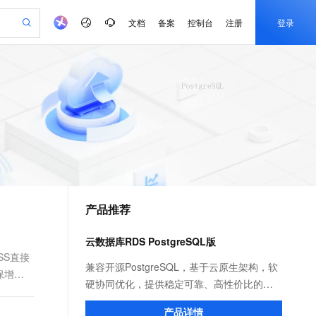
文档
备案
控制台
注册
登录
验
作计划
器
AI 活动
专业服务
服务伙伴合作计划
开发者社区
加入我们
产品动态
服务平台百炼
阿里云 OPC 创新助力计划
一站式生成采购清单，支持单品或批量购买
可编辑精美 PPT 文稿
S产品伙伴计划（繁花）
峰会
CS
造的大模型服务与应用开发平台
Agency Agents：拥有专属领域专家
AI 生产力先锋
Al MaaS 服务伙伴赋能合作
域名
博文
Careers
至高可申请百万元
Qwen3.8-Max 模型上线
 轻松生成专业的 PPT
开启高性价比 AI 编程新体验
弹性可伸缩的云计算服务
先锋实践拓展 AI 生产力的边界
多领域专家智能体,一键组建 AI 虚拟交付团队
Token 补贴，五大权
计划
海大会
伙伴信用分合作计划
商标
问答
社会招聘
益加速 OPC 成功
帕鲁游戏服务器
SS
HappyHorse 打造一站式影视创作平台
飞天发布时刻
HOT
Open Search 向量检索版支
划
备案
电子书
校园招聘
联机服务器，轻松开启游戏
视频创作，一键激活电商全链路生产力
稳定、安全、高性价比、高性能的云存储服务
所见，即是所愿
持视频检索 Pipeline 功能
可视化编排打通从文字构思到成片全链路闭环
更多支持
划
公司注册
镜像站
视频生成
语音识别与合成
 智能体与工作流应用
漫剧工坊：一站式动画创作平台
AI 实训营
应用身份服务 (IDaaS)
合作伙伴培训与认证
产品推荐
划
上云迁移
站生成，高效打造优质广告素材
全接入的云上超级电脑
通过阿里云百炼高效搭建AI应用,助力高效开发
快速生产连贯的高质量长漫剧
从基础到进阶，Agent 创客手把手教你
OpenClaw 管理能力上线
e-1.1-T2V
Qwen3-TTS-Flash
lScope
我要反馈
查询合作伙伴
畅细腻的高质量视频
离线语音合成大模型，多语言方言自适应，低延迟高稳定
n Alibaba Cloud ISV 合作
代维服务
建企业门户网站
10 分钟搭建微信、支付宝小程序
云数据库RDS PostgreSQL版
MaxCompute MaxFrame 提
创新加速
ope
登录合作伙伴管理后台
我要建议
站，无忧落地极速上线
以可视化方式快速构建移动和 PC 门户网站
国内短信简单易用，安全可靠，秒级触达，全球覆盖200+国家和地区。
高效部署网站，快速应用到小程序
供自动弹性内存功能
SS直接
e-1.1-I2V
Cosyvoice-V3-Flash
兼容开源PostgreSQL，基于云原生架构，软
保增删
安全
畅自然，细节丰富
高表现力语音合成大模型，语音克隆听感自然
我要投诉
PolarDB
硬协同优化，提供稳定可靠、高性价比的数
上云场景组合购
Milvus 弹性伸缩功能新增节
伴
漫剧创作，剧本、分镜、视频高效生成
100%兼容MySQL、PostgreSQL，兼容Oracle，支持集中和分布式
覆盖90%+业务场景，专享组合折扣价
点支持范围
据库服务。丰富的插件拓展，支撑各领域场
2V
VPN
Fun-ASR
产品详情