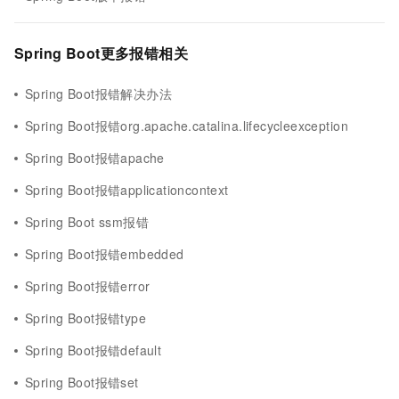
Spring Boot更多报错相关
Spring Boot报错解决办法
Spring Boot报错org.apache.catalina.lifecycleexception
Spring Boot报错apache
Spring Boot报错applicationcontext
Spring Boot ssm报错
Spring Boot报错embedded
Spring Boot报错error
Spring Boot报错type
Spring Boot报错default
Spring Boot报错set