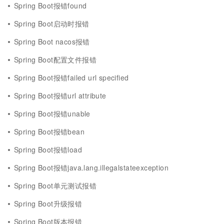
Spring Boot报错found
Spring Boot启动时报错
Spring Boot nacos报错
Spring Boot配置文件报错
Spring Boot报错failed url specified
Spring Boot报错url attribute
Spring Boot报错unable
Spring Boot报错bean
Spring Boot报错load
Spring Boot报错java.lang.illegalstateexception
Spring Boot单元测试报错
Spring Boot升级报错
Spring Boot版本报错