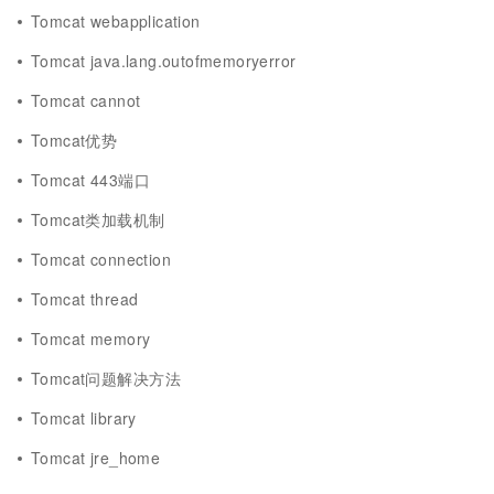
Tomcat webapplication
Tomcat java.lang.outofmemoryerror
Tomcat cannot
Tomcat优势
Tomcat 443端口
Tomcat类加载机制
Tomcat connection
Tomcat thread
Tomcat memory
Tomcat问题解决方法
Tomcat library
Tomcat jre_home