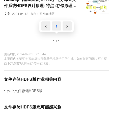
件系统HDFS设计原理+特点+存储原理】
（部分图片来源于网络）【分布式计算框
文章
2024-04-12
来自：开发者社区
架MapReduce核心概念+编程模型
+combiner&partitioner+词频统计案例解
<
1
>
析与进阶+作业的生命周期】（图片来源于
网络）
1 / 1
更新时间 2024-07-31 09:13:44
本页面内关键词为智能算法引擎基于机器学习所生成，如有任何问题，可在页
面下方点击"联系我们"与我们沟通。
文件存储HDFS版作业相关内容
作业文件存储HDFS版
文件存储HDFS版您可能感兴趣