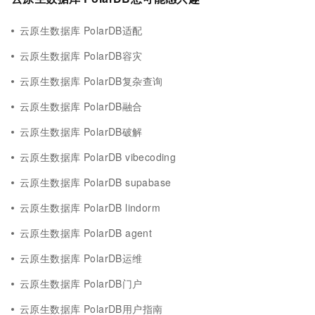
云原生数据库 PolarDB适配
云原生数据库 PolarDB容灾
云原生数据库 PolarDB复杂查询
云原生数据库 PolarDB融合
云原生数据库 PolarDB破解
云原生数据库 PolarDB vibecoding
云原生数据库 PolarDB supabase
云原生数据库 PolarDB lindorm
云原生数据库 PolarDB agent
云原生数据库 PolarDB运维
云原生数据库 PolarDB门户
云原生数据库 PolarDB用户指南