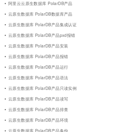
阿里云云原生数据库 PolarDB产品
云原生数据库 PolarDB数据库产品
云原生数据库 PolarDB产品集成认证
云原生数据库 PolarDB产品pxd报错
云原生数据库 PolarDB产品安装
云原生数据库 PolarDB产品报错
云原生数据库 PolarDB产品运行
云原生数据库 PolarDB产品语法
云原生数据库 PolarDB产品只读实例
云原生数据库 PolarDB产品读写
云原生数据库 PolarDB产品排查
云原生数据库 PolarDB产品环境
云原生数据库 PolarDB产品备份