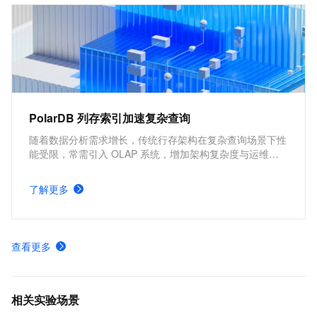
PolarDB 列存索引加速复杂查询
随着数据分析需求增长，传统行存架构在复杂查询场景下性
能受限，常需引入 OLAP 系统，增加架构复杂度与运维成
本。PolarDB MySQL 列存索引（IMCI）支持高性能复杂查
询，实现 HTAP 一体化处理，减少系统依赖，同时保持事务
了解更多
一致性，满足实时分析与交易混合场景需求。
查看更多
相关实验场景