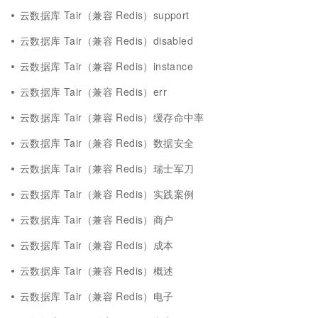
云数据库 Tair（兼容 Redis）support
云数据库 Tair（兼容 Redis）disabled
云数据库 Tair（兼容 Redis）instance
云数据库 Tair（兼容 Redis）err
云数据库 Tair（兼容 Redis）缓存命中率
云数据库 Tair（兼容 Redis）数据安全
云数据库 Tair（兼容 Redis）瑞士军刀
云数据库 Tair（兼容 Redis）实践案例
云数据库 Tair（兼容 Redis）商户
云数据库 Tair（兼容 Redis）成本
云数据库 Tair（兼容 Redis）概述
云数据库 Tair（兼容 Redis）电子