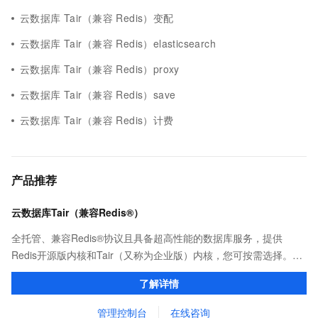
云数据库 Tair（兼容 Redis）变配
云数据库 Tair（兼容 Redis）elasticsearch
云数据库 Tair（兼容 Redis）proxy
云数据库 Tair（兼容 Redis）save
云数据库 Tair（兼容 Redis）计费
产品推荐
云数据库Tair（兼容Redis®）
全托管、兼容Redis®协议且具备超高性能的数据库服务，提供
Redis开源版内核和Tair（又称为企业版）内核，您可按需选择。保
证亚毫秒级的稳定时延，为应用程序起到加速作用，在对时延有严
了解详情
苛要求的领域提供稳定支撑。
管理控制台
在线咨询