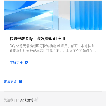
快速部署 Dify，高效搭建 AI 应用
Dify 让您无需编程即可快速构建 AI 应用。然而，本地私有
化部署往往维护成本高且可靠性不足。本方案介绍如何在阿
里云构建云原生高可用架构，实现 Dify 的快速部署，助力
企业高效搭建 AI 应用。
了解更多
查看更多
关注我们：
新浪微博