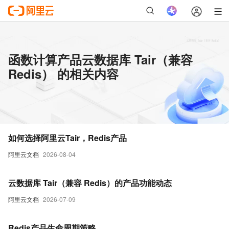
函数计算产品云数据库 Tair（兼容
Redis） 的相关内容
如何选择阿里云Tair，Redis产品
阿里云文档
2026-08-04
云数据库 Tair（兼容 Redis）的产品功能动态
阿里云文档
2026-07-09
Redis产品生命周期策略