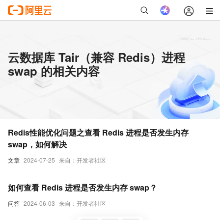
云数据库 Tair（兼容 Redis）进程
swap 的相关内容
Redis性能优化问题之查看 Redis 进程是否发生内存
swap，如何解决
文章
2024-07-25
来自：开发者社区
如何查看 Redis 进程是否发生内存 swap？
问答
2024-06-03
来自：开发者社区