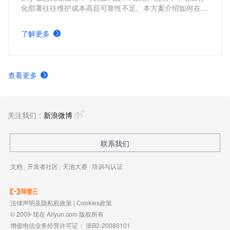
化部署往往维护成本高且可靠性不足。本方案介绍如何在阿
里云构建云原生高可用架构，实现 Dify 的快速部署，助力
企业高效搭建 AI 应用。
了解更多
查看更多
关注我们：
新浪微博
联系我们
文档
|
开发者社区
|
天池大赛
|
培训与认证
法律声明及隐私权政策
|
Cookies政策
© 2009-现在 Aliyun.com 版权所有
增值电信业务经营许可证：
浙B2-20080101