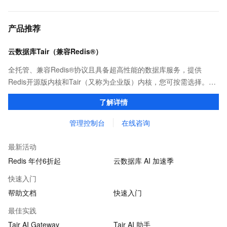
产品推荐
云数据库Tair（兼容Redis®）
全托管、兼容Redis®协议且具备超高性能的数据库服务，提供
Redis开源版内核和Tair（又称为企业版）内核，您可按需选择。保
证亚毫秒级的稳定时延，为应用程序起到加速作用，在对时延有严
了解详情
苛要求的领域提供稳定支撑。
管理控制台
在线咨询
最新活动
Redis 年付6折起
云数据库 AI 加速季
快速入门
帮助文档
快速入门
最佳实践
Tair AI Gateway
Tair AI 助手