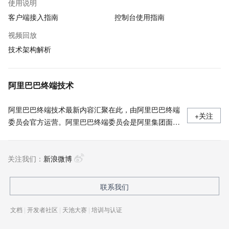
使用说明
客户端接入指南
控制台使用指南
视频回放
技术架构解析
阿里巴巴终端技术
阿里巴巴终端技术最新内容汇聚在此，由阿里巴巴终端
+关注
委员会官方运营。阿里巴巴终端委员会是阿里集团面向
前端、客户端的虚拟技术组织。我们的愿景是着眼用户
体验前沿、技术创新引领业界，将面向未来，制定技术
关注我们：
策略和目标并落地执行，推动终端技术发展，帮助工程
新浪微博
师成长，打造顶级的终端体验。同时我们运营着阿里巴
巴终端域的官方公众号：阿里巴巴终端技术，欢迎关
联系我们
注。
文档
|
开发者社区
|
天池大赛
|
培训与认证