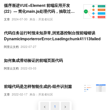
循序渐进VUE+Element 前端应用开发
(22）--- 简化main.js处理代码，抽取过滤
器、全局界面函数、组件注册等处理逻辑
文章
2024-07-30
来自：开发者社区
到不同的文件中
代码任务运行时报未知异常,浏览器控制台报前端错误
DynamicImporterrorError:Loadingchunk41113failed
阿里云文档
2022-07-27
如何集成滑动验证的前端页面代码
阿里云文档
2022-03-03
前端代码是怎样智能生成的-组件识别篇
文章
2022-02-17
来自：开发者社区
<
1
>