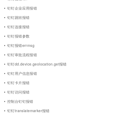
钉钉企业应用报错
钉钉跳转报错
钉钉连接报错
钉钉报错参数
钉钉报错errmsg
钉钉审批流程报错
钉钉dd.device.geolocation.get报错
钉钉用户信息报错
钉钉卡片报错
钉钉访问报错
控制台钉钉报错
钉钉translatemarker报错