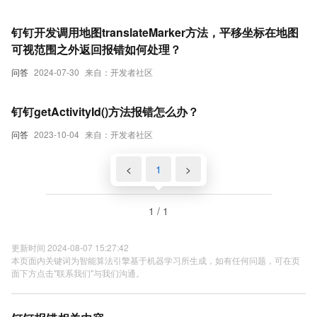
钉钉开发调用地图translateMarker方法，平移坐标在地图
可视范围之外返回报错如何处理？
问答
2024-07-30
来自：开发者社区
钉钉getActivityId()方法报错怎么办？
问答
2023-10-04
来自：开发者社区
<
1
>
1 / 1
更新时间 2024-08-07 15:27:42
本页面内关键词为智能算法引擎基于机器学习所生成，如有任何问题，可在页
面下方点击"联系我们"与我们沟通。