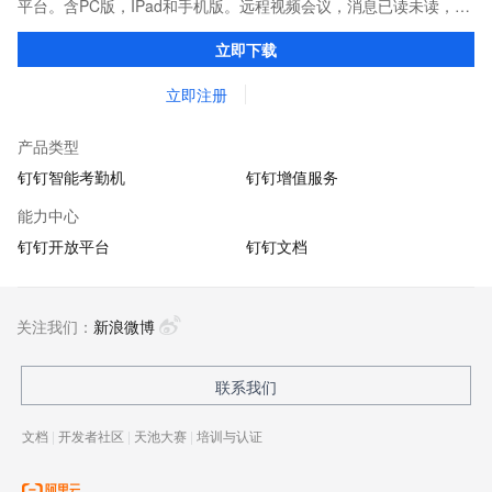
平台。含PC版，IPad和手机版。远程视频会议，消息已读未读，
DING消息任务管理，让沟通更高效；移动办公考勤，审批，钉闪
立即下载
会，钉钉文档，钉钉教育解决方案。
立即注册
产品类型
钉钉智能考勤机
钉钉增值服务
能力中心
钉钉开放平台
钉钉文档
关注我们：
新浪微博
联系我们
文档
|
开发者社区
|
天池大赛
|
培训与认证