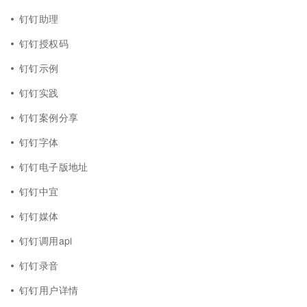
钉钉助理
钉钉授权码
钉钉示例
钉钉实践
钉钉案例分享
钉钉字体
钉钉电子版地址
钉钉中宜
钉钉媒体
钉钉调用api
钉钉录音
钉钉用户详情