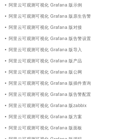
阿里云可观测可视化 Grafana 版示例
阿里云可观测可视化 Grafana 版原生告警
阿里云可观测可视化 Grafana 版对接
阿里云可观测可视化 Grafana 版告警设置
阿里云可观测可视化 Grafana 版导入
阿里云可观测可视化 Grafana 版产品
阿里云可观测可视化 Grafana 版公网
阿里云可观测可视化 Grafana 版插件查询
阿里云可观测可视化 Grafana 版告警配置
阿里云可观测可视化 Grafana 版zabbix
阿里云可观测可视化 Grafana 版方案
阿里云可观测可视化 Grafana 版面板
阿里云可观测可视化 Grafana 版源码