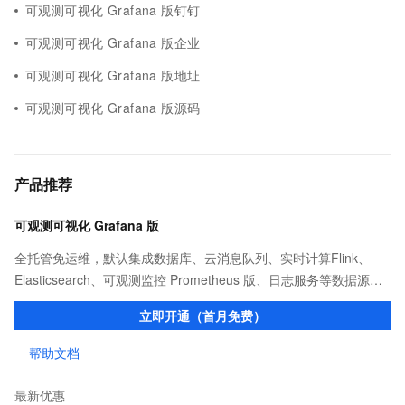
可观测可视化 Grafana 版钉钉
可观测可视化 Grafana 版企业
可观测可视化 Grafana 版地址
可观测可视化 Grafana 版源码
产品推荐
可观测可视化 Grafana 版
全托管免运维，默认集成数据库、云消息队列、实时计算Flink、
Elasticsearch、可观测监控 Prometheus 版、日志服务等数据源，
并提供丰富数据看板模板，让数据可视化更加高效、精细。
立即开通（首月免费）
帮助文档
最新优惠