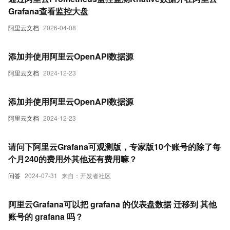
Grafana查看监控大盘
阿里云文档
2026-04-08
添加并使用阿里云OpenAPI数据源
阿里云文档
2024-12-23
添加并使用阿里云OpenAPI数据源
阿里云文档
2024-12-23
请问下阿里云Grafana可观测版，专家版10个账号的除了每
个月240的费用外其他还有费用嘛？
问答
2024-07-31
来自：开发者社区
阿里云Grafana可以把 grafana 的仪表盘数据 迁移到 其他
账号的 grafana 吗？