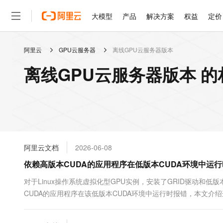
大模型
产品
解决方案
权益
定价
阿里云
GPU云服务器
离线GPU云服务器版本
大模型
产品
解决方案
权益
定价
云市场
伙伴
服务
了解阿里云
精选产品
精选解决方案
普惠上云
产品定价
精选商城
成为销售伙伴
售前咨询
为什么选择阿里云
千问AI平台
离线GPU云服务器版本 
了解云产品的定价详情
大模型服务平台百炼
千问办公，解锁你的工作
普惠上云 官方力荐
分销伙伴
在线服务
网站建设
什么是云计算
大
大模型服务与应用平台
企业级Agent产品，直接
云服务器38元/年起，超
咨询伙伴
多端小程序
技术领先
云上成本管理
售后服务
轻量应用服务器
Agency Agents：拥
官方推荐返现计划
大模型
精选产品
精选解决方案
Salesforce 国际版订阅
稳定可靠
管理和优化成本
推荐新用户得奖励，单订单
销售伙伴合作计划
自助服务
友盟天域
安全合规
人工智能与机器学习
AI
文本生成
云数据库 RDS
HappyHorse 打造一
云工开物
无影生态合作计划
在线服务
阿里云文档
2026-06-08
观测云
分析师报告
高校专属算力普惠，学生认
计算
互联网应用开发
Qwen3.8-Max
HOT
Salesforce On Alibaba C
工单服务
依赖高版本CUDA的应用程序在低版本CUDA环境中运
智能体时代全能旗舰模型
Tuya 物联网平台阿里云
研究报告与白皮书
人工智能平台 PAI
快速拥有专属 OpenClaw
大模
Consulting Partner 合
大数据
容器
免费试用
短信专区
一站式AI开发、训练和推
对于Linux操作系统虚拟化型GPU实例，安装了GRID驱动和低
蓝凌 OA
Qwen3.7-Plus
AI 大模型销售与服务生
现代化应用
CUDA的应用程序在该低版本CUDA环境中运行时报错，本文介
存储
天池大赛
能看、能想、能动手的多模
云解析DNS
解决方案免费试用 新老
电子合同
最高领取价值200元试用
安全
网络与CDN
AI 算法大赛
Qwen3-VL-Plus
畅捷通