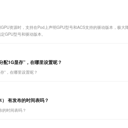
一个 AI 助手
超强辅助，Bol
即刻拥有 DeepSeek-R1 满血版
在企业官网、通讯软件中为客户提供 AI 客服
多种方案随心选，轻松解锁专属 DeepSeek
使用GPU资源时，支持在Pod上声明GPU型号和ACS支持的驱动版本，极大
定GPU型号和驱动版本。
路分配1G显存”，在哪里设置呢？
显存”，在哪里设置呢？
U版本） 有发布的时间表吗？
有发布的时间表吗？