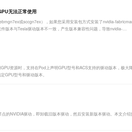
服务生态伙伴
视觉 Coding、空间感知、多模态思考等全面升级
1M上下文，专为长程任务能力而生
云工开物
企业应用
Works
Night Plan 支持 Qwen 3.8-Max
云原生大数据计算服务 MaxCompute
AI 办公
容器服务 Kub
NEW
Red Hat
导致GPU无法正常使用
30+ 款产品免费体验
Data Agent 驱动的一站式 Data+AI 开发治理平台
夜间 5 折，Qwen/Meoo/TokenPlan 客户专享
面向分析的企业级SaaS模式云数据仓库
AI智能应用
提供一站式管
科研合作
ERP
堂（旗舰版）
SUSE
gn7ex或sccgn7ex），如果您采用安装包方式安装了nvidia-fabricman
智能客服
AI 应用构建
大模型原生
CRM
件版本与Tesla驱动版本不一致，产生版本兼容性问题，导致nvidia-
防护产品
2个月
自动承接线索
介绍这种情...
建站小程序
Qoder
大模型服务平台百炼-应用模版
OA 办公系统
HOT
NEW
面向真实软件
个人版上线、团队版降价；千问3.8-Max首发发尝鲜
丰富多元化的应用模版和解决方案
力提升
财税管理
模板建站
万有无界
大模型服务平台百炼-智能体
400电话
定制建站
的模型效果
灵活可视化地构建企业级 Agent
使用GPU资源时，支持在Pod上声明GPU型号和ACS支持的驱动版本，极大
方案
广告营销
模板小程序
定GPU型号和驱动版本。
秒悟
人工智能平台 PAI
定制小程序
云端极速 AI 
新一代 AI 视频生成模型，深度适配广告营销等场景
AI Native 的算法工程平台，一站式完成建模、训练、推理服务部署
APP 开发
建站系统
级节点的NVIDIA驱动，即卸载旧版本驱动，然后安装新版本驱动。本文介
AI 应用
10分钟微调：让0.6B模型媲美235B模
多模态数据信
型
依托云原生高可用架构,实现Dify私有化部署
用1%尺寸在特定领域达到大模型90%以上效果