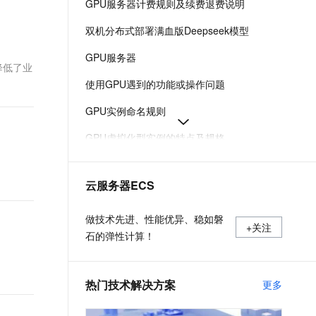
GPU服务器计费规则及续费退费说明
t.diy 一步搞定创意建站
构建大模型应用的安全防护体系
通过自然语言交互简化开发流程,全栈开发支持
通过阿里云安全产品对 AI 应用进行安全防护
双机分布式部署满血版Deepseek模型
GPU服务器
降低了业
使用GPU遇到的功能或操作问题
GPU实例命名规则
GPU虚拟化型实例的特点及规格
使用vLLM镜像快速构建模型的推理环境
云服务器ECS
购买GPU实例
使用GPU时出现XID 119/XID 120错误导致GPU掉卡
做技术先进、性能优异、稳如磐
+关注
石的弹性计算！
热门技术解决方案
更多