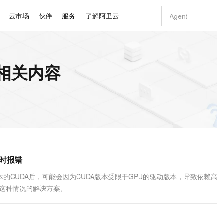
云市场
伙伴
服务
了解阿里云
AI 特惠
数据与 API
成为产品伙伴
企业增值服务
最佳实践
价格计算器
AI 场景体
基础软件
产品伙伴合
阿里云认证
市场活动
配置报价
大模型
的相关内容
自助选配和估算价格
新方式
睿译宝，AI翻译排版一步到位
智启 AI 普惠权益
产品生态集成认证中心
企业支持计划
云上春晚
域名与网站
千问官方 MaaS 平台，为开发者和 Agent 而生，新用户赠送 1 亿 + tokens 额度
Qwen Aud
AI Coding
阿里云Maa
2026 阿里云
云服务器 E
为企业打
数据集
Windows
大模型认证
模型
NEW
NEW
交付可用成果
值低价云产品抢先购
上传文档即自动完成翻译和格式还原
至高享 1亿+免费 tokens，加速 Al 应用落地
提供智能易用的域名与建站服务
智能编程，一键
安全可靠、
产品生态伙伴
专家技术服务
云上奥运之旅
弹性计算合作
阿里云中企出
手机三要素
宝塔 Linux
全部认证
价格优势
有专属领域专家
GLM-5.2：长任务时代开源旗舰模型
阿里云 OPC 创新助力计划
千问大模型
即刻拥有 DeepS
AI 电商营销
对象存储 O
大模型
产品生态伙伴工作台
企业增值服务台
云栖战略参考
云存储合作计
云栖大会
身份实名认证
CentOS
训练营
推动算力普惠，释放技术红利
最高返9万
多领域专家智能体,一键组建 AI 虚拟交付团队
快速构建应用程序和网站，即刻迈出上云第一步
至高百万元 Token 补贴，加速一人公司成长
多元化、高性能、安全可靠的大模型服务
真正可用的 1M 上下文,一次完成代码全链路开发
轻松解锁专属 Dee
从图文生成到
云上的中国
数据库合作计
活动全景
短信
Docker
图片和
站式影视创作平台
Hermes Agent，打造自进化智能体
Token Plan 模型订阅计划
数字证书管理服务（原SSL证书）
5 分钟轻松部署
AI 广告创作
无影云电脑
企业成长
NEW
信息公告
看见新力量
云网络合作计
OCR 文字识别
JAVA
证享300元代金券
可视化编排打通从文字构思到成片全链路闭环
全托管，含MySQL、PostgreSQL、SQL Server、MariaDB多引擎
自主进化，持久记忆，越用越聪明
Qwen3.8-Max 首发尝鲜，限时加量 10 倍，夜间低至2折
实现全站HTTPS，呈现可信的WEB访问
图文、视频一
随时随地安
Kimi-K3
HappyHors
NEW
魔搭 Mode
loud
服务实践
官网公告
行时报错
Kimi 最新旗舰模型，长程编程与推理利器
让文字生成流
金融模力时刻
Salesforce O
版
发票查验
全能环境
Claude Code + GStack 打造工程团队
千问办公，限时限量积分加倍
Qoder
低代码高效构
AI 建站
短信服务
型
NEW
作计划
计划
创新中心
魔搭 ModelSc
健康状态
理服务
让AI从“聊天伙伴”进化为能干活的“数字员工”
安装技能 GStack，拥有专属 AI 工程团队
你的AI工作搭子，覆盖日常办公高频场景
面向真实软件的智能体编程平台
0 代码专业建
版本的CUDA后，可能会因为CUDA版本受限于GPU的驱动版本，导致依赖
客户案例
天气预报查询
操作系统
Deepseek-v4-pro
HappyHors
态合作计划
绍这种情况的解决方案。
态智能体模型
旗舰 MoE 大模型，百万上下文与顶尖推理能力
图生视频，流
同享
万小智 AI 建站低至 15元/月
Qoder CN
AI 短剧/漫剧
云原生数据库 
快递物流查询
WordPress
成为服务伙
高校合作
点，立即开启云上创新
覆盖公网/内网、递归/权威、移动APP等全场景解析服务
送.CN域名，送备案服务码
基于千问大模型等，支持代码智能生成、研发智能问答
AI助力短剧
GLM-5.2
Wan2.7-T
Ubuntu