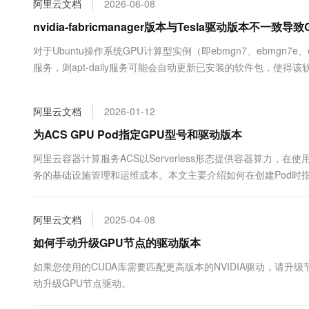
阿里云文档
2026-06-08
大数据开发治理平台 Data
AI 产品 免费试用
网络
安全
云开发大赛
Tableau 订阅
nvidia-fabricmanager版本与Tesla驱动版本不一致
1亿+ 大模型 tokens 和 
可观测
入门学习赛
中间件
AI空中课堂在线直播课
对于Ubuntu操作系统GPU计算型实例（即ebmgn7、ebmgn7e、ebm
云防火墙
140+云产品 免费试用
大模型服务
服务，则apt-daily服务可能会自动更新已安装的软件包，使得该软
上云与迁云
云原生的云上边界网络安全
产品新客免费试用，最长1
数据库
fabricmanager服务启动失败，最终影响GPU无法正常使用，本文
生态解决方案
千问AI平台-Token Plan
企业出海
大模型ACA认证体验
大数据计算
阿里云文档
2026-01-12
助力企业全员 AI 认知与能
行业生态解决方案
政企业务
媒体服务
千问AI平台-模型体验
为ACS GPU Pod指定GPU型号和驱动版本
开发者生态解决方案
在线体验全尺寸、多种模态
企业服务与云通信
阿里云容器计算服务ACS以Serverless形态提供容器算力，在
AI 开发和 AI 应用解决
务的基础设施管理和运维成本。本文主要介绍如何在创建Pod时指
Happy 系列大模型
域名与网站
终端用户计算
阿里云文档
2025-04-08
Serverless
如何手动升级GPU节点的驱动版本
大模型解决方案
如果您使用的CUDA库需要匹配更高版本的NVIDIA驱动，请升
开发工具
快速部署 Dify，高效搭建 
动升级GPU节点驱动。
迁移与运维管理