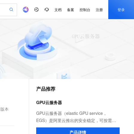
文档
备案
控制台
注册
登录
验
作计划
器
AI 活动
专业服务
服务伙伴合作计划
开发者社区
加入我们
产品动态
服务平台百炼
阿里云 OPC 创新助力计划
一站式生成采购清单，支持单品或批量购买
io：打造专属 AI 语音助手
S产品伙伴计划（繁花）
峰会
CS
造的大模型服务与应用开发平台
一句话生成原生可编辑精美 PPT 文稿
AI 生产力先锋
Al MaaS 服务伙伴赋能合作
域名
博文
Careers
至高可申请百万元
Qwen3.8-Max 模型上线
开启高性价比 AI 编程新体验
弹性可伸缩的云计算服务
Qwen-Audio-3.0-Realtime 端到端实时语音角色扮演
输入一句话想法, 轻松生成专业的 PPT
先锋实践拓展 AI 生产力的边界
Token 补贴，五大权
计划
海大会
伙伴信用分合作计划
商标
问答
社会招聘
益加速 OPC 成功
eek-V4-Pro
SS
一键部署幻兽帕鲁游戏服务器
飞天发布时刻
HOT
Open Search 向量检索版支
划
备案
电子书
校园招聘
pSeek-V4-Pro
视频创作，一键激活电商全链路生产力
稳定、安全、高性价比、高性能的云存储服务
一键购买专属联机服务器，轻松开启游戏
所见，即是所愿
持视频检索 Pipeline 功能
更多支持
划
公司注册
镜像站
视频生成
语音识别与合成
专属 QwenPaw
漫剧工坊：一站式动画创作平台
AI 实训营
HOT
应用身份服务 (IDaaS)
合作伙伴培训与认证
产品推荐
划
上云迁移
站生成，高效打造优质广告素材
全接入的云上超级电脑
从聊天伙伴进化为能主动干活的本地数字员工
快速生产连贯的高质量长漫剧
从基础到进阶，Agent 创客手把手教你
OpenClaw 管理能力上线
e-1.1-T2V
Qwen3-TTS-Flash
lScope
我要反馈
查询合作伙伴
畅细腻的高质量视频
离线语音合成大模型，多语言方言自适应，低延迟高稳定
n Alibaba Cloud ISV 合作
代维服务
建企业门户网站
10 分钟搭建微信、支付宝小程序
GPU云服务器
MaxCompute MaxFrame 提
创新加速
ope
登录合作伙伴管理后台
我要建议
站，无忧落地极速上线
以可视化方式快速构建移动和 PC 门户网站
国内短信简单易用，安全可靠，秒级触达，全球覆盖200+国家和地区。
高效部署网站，快速应用到小程序
供自动弹性内存功能
高版本
e-1.1-I2V
Cosyvoice-V3-Flash
GPU云服务器（elastic GPU service，
安全
畅自然，细节丰富
高表现力语音合成大模型，语音克隆听感自然
我要投诉
PolarDB
EGS）是阿里云推出的安全稳定，可按需弹
上云场景组合购
Milvus 弹性伸缩功能新增节
伴
漫剧创作，剧本、分镜、视频高效生成
100%兼容MySQL、PostgreSQL，兼容Oracle，支持集中和分布式
覆盖90%+业务场景，专享组合折扣价
点支持范围
性使用的GPU算力平台，专为满足人工智能
2V
VPN
Fun-ASR
产品详情