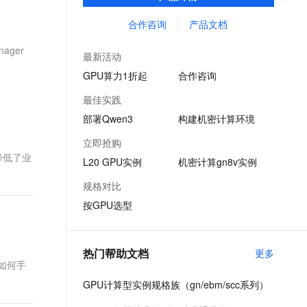
计算、图形渲染、科学仿真等高性能计算场
文戏情感细腻自然，动作戏激烈拳拳到肉，实现更强表演能力
支持中英文自由切换，具备更强的噪声鲁棒性
ernetes 版 ACK
云聚AI 严选权益
AI 原生数据库服务发布
SSL 证书
景需求而设计。
合作咨询
产品文档
，一键激活高效办公新体验
理容器应用的 K8s 服务
精选AI产品，从模型到应用全链提效
Agent 数据网关
堡垒机
ager
AI 用量加速计划
云原生数据库 PolarDB
最新活动
应用
防火墙
、识别商机，让客服更高效、服务更出色。
新老同享，达量后返
Agentic Database 发布
GPU算力1折起
合作咨询
千问办公
主机安全
NEW
最佳实践
的智能体编程平台
一站式AI生产力平台
部署Qwen3
构建机密计算环境
AI 应用及服务市场
伶鹊
立即抢购
企业级人与Agent协作平台，接入和调度多个数字员工
智能客服平台，对话机器人、对话分析、智能外呼
降低了业
AI 应用
L20 GPU实例
机密计算gn8v实例
大模型服务平台百炼 - 全妙
大模型
规格对比
应用创作平台
多模态内容创作工具，已接入 DeepSeek
按GPU选型
自然语言处理
数据标注
热门帮助文档
更多
机器学习
绍如何手
息提取
与 AI 智能体进行实时音视频通话
GPU计算型实例规格族（gn/ebm/scc系列）
从文本、图片、视频中提取结构化的属性信息
构建支持视频理解的 AI 音视频实时通话应用