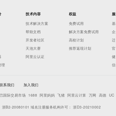
价
技术内容
权益
服
技术解决方案
免费试用
基
帮助文档
解决方案免费试用
企
开发者社区
高校计划
迁
天池大赛
推荐返现计划
官
器
阿里云认证
健
管理
信
联系我们
加入我们
巴国际交易市场
1688
阿里妈妈
飞猪
阿里云计算
万网
高德
UC
：
浙B2-20080101
域名注册服务机构许可：
浙D3-20210002