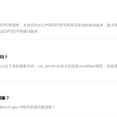
一个 AI 助手
超强辅助，Bol
即刻拥有 DeepSeek-R1 满血版
在企业官网、通讯软件中为客户提供 AI 客服
多种方案随心选，轻松解锁专属 DeepSeek
使用GPU资源时，支持在Pod上声明GPU型号和ACS支持的驱动版本，极大
定GPU型号和驱动版本。
来吗？
thub上拉下来的最新代码，run_server.sh传入的还是onnx的asr模型，容
开源嘛？
没有torch gpu rtf相关的测试数据呢？