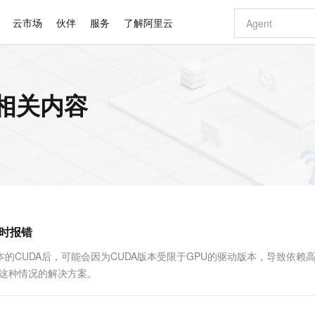
云市场
伙伴
服务
了解阿里云
AI 特惠
数据与 API
成为产品伙伴
企业增值服务
最佳实践
价格计算器
AI 场景体
基础软件
产品伙伴合
阿里云认证
市场活动
配置报价
大模型
的相关内容
自助选配和估算价格
新方式
睿译宝，AI翻译排版一步到位
智启 AI 普惠权益
产品生态集成认证中心
企业支持计划
云上春晚
域名与网站
千问官方 MaaS 平台，为开发者和 Agent 而生，新用户赠送 1 亿 + tokens 额度
Qwen Aud
AI Coding
阿里云Maa
2026 阿里云
云服务器 E
为企业打
数据集
Windows
大模型认证
模型
NEW
NEW
交付可用成果
值低价云产品抢先购
上传文档即自动完成翻译和格式还原
至高享 1亿+免费 tokens，加速 Al 应用落地
提供智能易用的域名与建站服务
智能编程，一键
安全可靠、
产品生态伙伴
专家技术服务
云上奥运之旅
弹性计算合作
阿里云中企出
手机三要素
宝塔 Linux
全部认证
价格优势
有专属领域专家
GLM-5.2：长任务时代开源旗舰模型
阿里云 OPC 创新助力计划
千问大模型
即刻拥有 DeepS
AI 电商营销
对象存储 O
大模型
产品生态伙伴工作台
企业增值服务台
云栖战略参考
云存储合作计
云栖大会
身份实名认证
CentOS
训练营
推动算力普惠，释放技术红利
最高返9万
多领域专家智能体,一键组建 AI 虚拟交付团队
快速构建应用程序和网站，即刻迈出上云第一步
至高百万元 Token 补贴，加速一人公司成长
多元化、高性能、安全可靠的大模型服务
真正可用的 1M 上下文,一次完成代码全链路开发
轻松解锁专属 Dee
从图文生成到
云上的中国
数据库合作计
活动全景
短信
Docker
图片和
站式影视创作平台
Hermes Agent，打造自进化智能体
Token Plan 模型订阅计划
数字证书管理服务（原SSL证书）
5 分钟轻松部署
AI 广告创作
无影云电脑
企业成长
NEW
信息公告
看见新力量
云网络合作计
OCR 文字识别
JAVA
证享300元代金券
可视化编排打通从文字构思到成片全链路闭环
全托管，含MySQL、PostgreSQL、SQL Server、MariaDB多引擎
自主进化，持久记忆，越用越聪明
Qwen3.8-Max 首发尝鲜，限时加量 10 倍，夜间低至2折
实现全站HTTPS，呈现可信的WEB访问
图文、视频一
随时随地安
Kimi-K3
HappyHors
NEW
魔搭 Mode
loud
服务实践
官网公告
行时报错
Kimi 最新旗舰模型，长程编程与推理利器
让文字生成流
金融模力时刻
Salesforce O
版
发票查验
全能环境
Claude Code + GStack 打造工程团队
千问办公，限时限量积分加倍
Qoder
低代码高效构
AI 建站
短信服务
型
NEW
作计划
计划
创新中心
魔搭 ModelSc
健康状态
理服务
让AI从“聊天伙伴”进化为能干活的“数字员工”
安装技能 GStack，拥有专属 AI 工程团队
你的AI工作搭子，覆盖日常办公高频场景
面向真实软件的智能体编程平台
0 代码专业建
版本的CUDA后，可能会因为CUDA版本受限于GPU的驱动版本，导致依赖
客户案例
天气预报查询
操作系统
Deepseek-v4-pro
HappyHors
态合作计划
绍这种情况的解决方案。
态智能体模型
旗舰 MoE 大模型，百万上下文与顶尖推理能力
图生视频，流
同享
万小智 AI 建站低至 15元/月
Qoder CN
AI 短剧/漫剧
云原生数据库 
快递物流查询
WordPress
成为服务伙
高校合作
点，立即开启云上创新
覆盖公网/内网、递归/权威、移动APP等全场景解析服务
送.CN域名，送备案服务码
基于千问大模型等，支持代码智能生成、研发智能问答
AI助力短剧
GLM-5.2
Wan2.7-T
Ubuntu