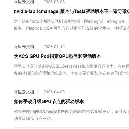
阿里云文档
2026-06-08
大数据开发治理平台 Data
AI 产品 免费试用
网络
安全
云开发大赛
Tableau 订阅
nvidia-fabricmanager版本与Tesla驱动版本不一致
1亿+ 大模型 tokens 和 
可观测
入门学习赛
中间件
AI空中课堂在线直播课
对于Ubuntu操作系统GPU计算型实例（即ebmgn7、ebmgn7e、ebm
云防火墙
140+云产品 免费试用
大模型服务
服务，则apt-daily服务可能会自动更新已安装的软件包，使得该软
上云与迁云
云原生的云上边界网络安全
产品新客免费试用，最长1
数据库
fabricmanager服务启动失败，最终影响GPU无法正常使用，本文
生态解决方案
千问AI平台-Token Plan
企业出海
大模型ACA认证体验
大数据计算
阿里云文档
2026-01-12
助力企业全员 AI 认知与能
行业生态解决方案
政企业务
媒体服务
千问AI平台-模型体验
为ACS GPU Pod指定GPU型号和驱动版本
开发者生态解决方案
在线体验全尺寸、多种模态
企业服务与云通信
阿里云容器计算服务ACS以Serverless形态提供容器算力，在
AI 开发和 AI 应用解决
务的基础设施管理和运维成本。本文主要介绍如何在创建Pod时指
Happy 系列大模型
域名与网站
终端用户计算
阿里云文档
2025-04-08
Serverless
如何手动升级GPU节点的驱动版本
大模型解决方案
如果您使用的CUDA库需要匹配更高版本的NVIDIA驱动，请升
开发工具
快速部署 Dify，高效搭建 
动升级GPU节点驱动。
迁移与运维管理