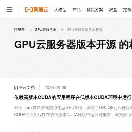
大模型
产品
解决方案
权益
定价
阿里云
GPU云服务器
GPU云服务器版本开源
大模型
产品
解决方案
权益
定价
云市场
伙伴
服务
了解阿里云
精选产品
精选解决方案
普惠上云
产品定价
精选商城
成为销售伙伴
售前咨询
为什么选择阿里云
千问AI平台
GPU云服务器版本开源 
了解云产品的定价详情
大模型服务平台百炼
千问办公，解锁你的工作
普惠上云 官方力荐
分销伙伴
在线服务
网站建设
什么是云计算
大
大模型服务与应用平台
企业级Agent产品，直接
云服务器38元/年起，超
咨询伙伴
多端小程序
技术领先
云上成本管理
售后服务
轻量应用服务器
Agency Agents：拥
官方推荐返现计划
大模型
精选产品
精选解决方案
Salesforce 国际版订阅
稳定可靠
管理和优化成本
推荐新用户得奖励，单订单
销售伙伴合作计划
自助服务
友盟天域
安全合规
人工智能与机器学习
AI
文本生成
云数据库 RDS
HappyHorse 打造一
云工开物
无影生态合作计划
在线服务
阿里云文档
2026-06-08
观测云
分析师报告
高校专属算力普惠，学生认
计算
互联网应用开发
Qwen3.8-Max
HOT
Salesforce On Alibaba C
工单服务
依赖高版本CUDA的应用程序在低版本CUDA环境中运
智能体时代全能旗舰模型
Tuya 物联网平台阿里云
研究报告与白皮书
人工智能平台 PAI
快速拥有专属 OpenClaw
大模
Consulting Partner 合
大数据
容器
免费试用
短信专区
一站式AI开发、训练和推
对于Linux操作系统虚拟化型GPU实例，安装了GRID驱动和低
蓝凌 OA
Qwen3.7-Plus
AI 大模型销售与服务生
现代化应用
CUDA的应用程序在该低版本CUDA环境中运行时报错，本文介
存储
天池大赛
能看、能想、能动手的多模
云解析DNS
解决方案免费试用 新老
电子合同
最高领取价值200元试用
安全
网络与CDN
AI 算法大赛
Qwen3-VL-Plus
畅捷通