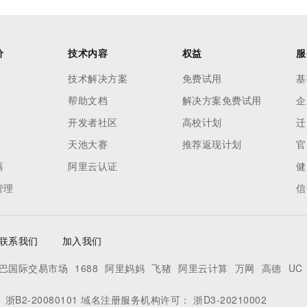
价
技术内容
权益
服
技术解决方案
免费试用
基
帮助文档
解决方案免费试用
企
开发者社区
高校计划
迁
天池大赛
推荐返现计划
官
器
阿里云认证
健
管理
信
联系我们
加入我们
巴国际交易市场
1688
阿里妈妈
飞猪
阿里云计算
万网
高德
UC
：
浙B2-20080101
域名注册服务机构许可：
浙D3-20210002