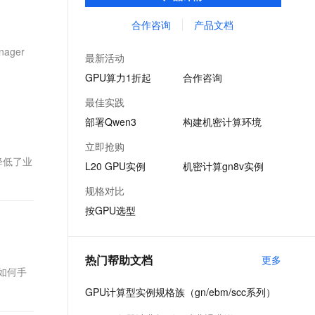
计算、图形渲染、科学仿真等高性能计算场
文戏情感细腻自然，动作戏激烈拳拳到肉，实现更强表演能力
支持中英文自由切换，具备更强的噪声鲁棒性
ernetes 版 ACK
云聚AI 严选权益
AI 原生数据库服务发布
SSL 证书
景需求而设计。
合作咨询
产品文档
，一键激活高效办公新体验
理容器应用的 K8s 服务
精选AI产品，从模型到应用全链提效
Agent 数据网关
堡垒机
ager
AI 用量加速计划
云原生数据库 PolarDB
最新活动
应用
防火墙
、识别商机，让客服更高效、服务更出色。
新老同享，达量后返
Agentic Database 发布
GPU算力1折起
合作咨询
千问办公
主机安全
NEW
最佳实践
的智能体编程平台
一站式AI生产力平台
部署Qwen3
构建机密计算环境
AI 应用及服务市场
伶鹊
立即抢购
企业级人与Agent协作平台，接入和调度多个数字员工
智能客服平台，对话机器人、对话分析、智能外呼
降低了业
AI 应用
L20 GPU实例
机密计算gn8v实例
大模型服务平台百炼 - 全妙
大模型
规格对比
应用创作平台
多模态内容创作工具，已接入 DeepSeek
按GPU选型
自然语言处理
数据标注
热门帮助文档
更多
机器学习
绍如何手
息提取
与 AI 智能体进行实时音视频通话
GPU计算型实例规格族（gn/ebm/scc系列）
从文本、图片、视频中提取结构化的属性信息
构建支持视频理解的 AI 音视频实时通话应用