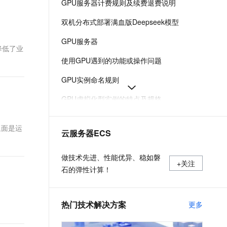
GPU服务器计费规则及续费退费说明
t.diy 一步搞定创意建站
构建大模型应用的安全防护体系
通过自然语言交互简化开发流程,全栈开发支持
通过阿里云安全产品对 AI 应用进行安全防护
双机分布式部署满血版Deepseek模型
GPU服务器
降低了业
使用GPU遇到的功能或操作问题
GPU实例命名规则
GPU虚拟化型实例的特点及规格
使用vLLM镜像快速构建模型的推理环境
器里面是运
云服务器ECS
购买GPU实例
使用GPU时出现XID 119/XID 120错误导致GPU掉卡
做技术先进、性能优异、稳如磐
+关注
石的弹性计算！
热门技术解决方案
更多