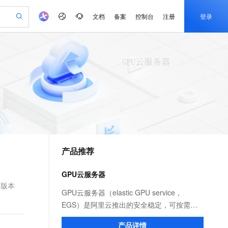
文档
备案
控制台
注册
登录
验
作计划
器
AI 活动
专业服务
服务伙伴合作计划
开发者社区
加入我们
产品动态
服务平台百炼
阿里云 OPC 创新助力计划
一站式生成采购清单，支持单品或批量购买
io：打造专属 AI 语音助手
S产品伙伴计划（繁花）
峰会
CS
造的大模型服务与应用开发平台
一句话生成原生可编辑精美 PPT 文稿
AI 生产力先锋
Al MaaS 服务伙伴赋能合作
域名
博文
Careers
至高可申请百万元
Qwen3.8-Max 模型上线
开启高性价比 AI 编程新体验
弹性可伸缩的云计算服务
Qwen-Audio-3.0-Realtime 端到端实时语音角色扮演
输入一句话想法, 轻松生成专业的 PPT
先锋实践拓展 AI 生产力的边界
Token 补贴，五大权
计划
海大会
伙伴信用分合作计划
商标
问答
社会招聘
益加速 OPC 成功
eek-V4-Pro
SS
一键部署幻兽帕鲁游戏服务器
飞天发布时刻
HOT
Open Search 向量检索版支
划
备案
电子书
校园招聘
pSeek-V4-Pro
视频创作，一键激活电商全链路生产力
稳定、安全、高性价比、高性能的云存储服务
一键购买专属联机服务器，轻松开启游戏
所见，即是所愿
持视频检索 Pipeline 功能
更多支持
划
公司注册
镜像站
视频生成
语音识别与合成
专属 QwenPaw
漫剧工坊：一站式动画创作平台
AI 实训营
HOT
应用身份服务 (IDaaS)
合作伙伴培训与认证
产品推荐
划
上云迁移
站生成，高效打造优质广告素材
全接入的云上超级电脑
从聊天伙伴进化为能主动干活的本地数字员工
快速生产连贯的高质量长漫剧
从基础到进阶，Agent 创客手把手教你
OpenClaw 管理能力上线
e-1.1-T2V
Qwen3-TTS-Flash
lScope
我要反馈
查询合作伙伴
畅细腻的高质量视频
离线语音合成大模型，多语言方言自适应，低延迟高稳定
n Alibaba Cloud ISV 合作
代维服务
建企业门户网站
10 分钟搭建微信、支付宝小程序
GPU云服务器
MaxCompute MaxFrame 提
创新加速
ope
登录合作伙伴管理后台
我要建议
站，无忧落地极速上线
以可视化方式快速构建移动和 PC 门户网站
国内短信简单易用，安全可靠，秒级触达，全球覆盖200+国家和地区。
高效部署网站，快速应用到小程序
供自动弹性内存功能
高版本
e-1.1-I2V
Cosyvoice-V3-Flash
GPU云服务器（elastic GPU service，
安全
畅自然，细节丰富
高表现力语音合成大模型，语音克隆听感自然
我要投诉
PolarDB
EGS）是阿里云推出的安全稳定，可按需弹
上云场景组合购
Milvus 弹性伸缩功能新增节
伴
漫剧创作，剧本、分镜、视频高效生成
100%兼容MySQL、PostgreSQL，兼容Oracle，支持集中和分布式
覆盖90%+业务场景，专享组合折扣价
点支持范围
性使用的GPU算力平台，专为满足人工智能
2V
VPN
Fun-ASR
产品详情