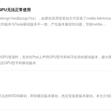
服务生态伙伴
视觉 Coding、空间感知、多模态思考等全面升级
1M上下文，专为长程任务能力而生
云工开物
企业应用
Works
Night Plan 支持 Qwen 3.8-Max
云原生大数据计算服务 MaxCompute
AI 办公
容器服务 Kub
NEW
Red Hat
导致GPU无法正常使用
30+ 款产品免费体验
Data Agent 驱动的一站式 Data+AI 开发治理平台
夜间 5 折，Qwen/Meoo/TokenPlan 客户专享
面向分析的企业级SaaS模式云数据仓库
AI智能应用
提供一站式管
科研合作
ERP
堂（旗舰版）
SUSE
gn7ex或sccgn7ex），如果您采用安装包方式安装了nvidia-fabricman
智能客服
AI 应用构建
大模型原生
CRM
件版本与Tesla驱动版本不一致，产生版本兼容性问题，导致nvidia-
防护产品
2个月
自动承接线索
介绍这种情...
建站小程序
Qoder
大模型服务平台百炼-应用模版
OA 办公系统
HOT
NEW
面向真实软件
个人版上线、团队版降价；千问3.8-Max首发发尝鲜
丰富多元化的应用模版和解决方案
力提升
财税管理
模板建站
万有无界
大模型服务平台百炼-智能体
400电话
定制建站
的模型效果
灵活可视化地构建企业级 Agent
使用GPU资源时，支持在Pod上声明GPU型号和ACS支持的驱动版本，极大
方案
广告营销
模板小程序
定GPU型号和驱动版本。
秒悟
人工智能平台 PAI
定制小程序
云端极速 AI 
新一代 AI 视频生成模型，深度适配广告营销等场景
AI Native 的算法工程平台，一站式完成建模、训练、推理服务部署
APP 开发
建站系统
级节点的NVIDIA驱动，即卸载旧版本驱动，然后安装新版本驱动。本文介
AI 应用
10分钟微调：让0.6B模型媲美235B模
多模态数据信
型
依托云原生高可用架构,实现Dify私有化部署
用1%尺寸在特定领域达到大模型90%以上效果