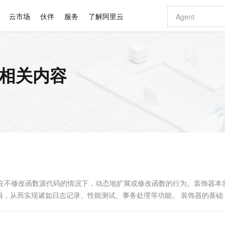
云市场
伙伴
服务
了解阿里云
AI 特惠
数据与 API
成为产品伙伴
企业增值服务
最佳实践
价格计算器
AI 场景体
基础软件
产品伙伴合
阿里云认证
市场活动
配置报价
大模型
的相关内容
自助选配和估算价格
步到位
智启 AI 普惠权益
产品生态集成认证中心
企业支持计划
云上春晚
域名与网站
Qwen Audio：打造专属 AI 语音助手
千问官方 MaaS 平台，为开发者和 Agent 而生，新用户赠送 1 亿 + tokens 额度
一句话生成原生
AI Coding
阿里云Maa
2026 阿里云
云服务器 E
为企业打
数据集
Windows
大模型认证
模型
NEW
NEW
格式还原
值低价云产品抢先购
至高享 1亿+免费 tokens，加速 Al 应用落地
提供智能易用的域名与建站服务
Qwen-Audio-3.0-Realtime 端到端实时语音角色扮演
输入一句话想法,
智能编程，一键
安全可靠、
产品生态伙伴
专家技术服务
云上奥运之旅
弹性计算合作
阿里云中企出
手机三要素
宝塔 Linux
全部认证
价格优势
开源旗舰模型
即刻拥有 DeepSeek-V4-Pro
阿里云 OPC 创新助力计划
千问大模型
一键部署幻兽
AI 电商营销
对象存储 O
大模型
产品生态伙伴工作台
企业增值服务台
云栖战略参考
云存储合作计
云栖大会
身份实名认证
CentOS
训练营
推动算力普惠，释放技术红利
最高返9万
真正可用的 1M 上下文,一次完成代码全链路开发
快速构建应用程序和网站，即刻迈出上云第一步
轻松解锁专属 DeepSeek-V4-Pro
至高百万元 Token 补贴，加速一人公司成长
多元化、高性能、安全可靠的大模型服务
一键购买专属
从图文生成到
云上的中国
数据库合作计
活动全景
短信
Docker
图片和
自进化智能体
5 分钟轻松部署专属 QwenPaw
Token Plan 模型订阅计划
数字证书管理服务（原SSL证书）
高效搭建 AI
AI 广告创作
无影云电脑
企业成长
NEW
HOT
信息公告
看见新力量
云网络合作计
OCR 文字识别
JAVA
越聪明
证享300元代金券
全托管，含MySQL、PostgreSQL、SQL Server、MariaDB多引擎
Qwen3.8-Max 首发尝鲜，限时加量 10 倍，夜间低至2折
实现全站 HTTPS，呈现可信的 Web 访问
从聊天伙伴进化为能主动干活的本地数字员工
图文、视频一
随时随地安
Kimi-K3
HappyHors
NEW
魔搭 Mode
loud
服务实践
官网公告
Kimi 最新旗舰模型，长程编程与推理利器
让文字生成流
金融模力时刻
Salesforce O
版
发票查验
全能环境
Claude Code + GStack 打造工程团队
千问办公，限时限量积分加倍
Qoder
低代码高效构
AI 建站
短信服务
型
NEW
作计划
计划
创新中心
魔搭 ModelSc
健康状态
理服务
让AI从“聊天伙伴”进化为能干活的“数字员工”
安装技能 GStack，拥有专属 AI 工程团队
你的AI工作搭子，覆盖日常办公高频场景
面向真实软件的智能体编程平台
0 代码专业建
我们在不修改函数源代码的情况下，动态地扩展或修改函数的行为。装饰器本
客户案例
天气预报查询
操作系统
Deepseek-v4-pro
HappyHors
态合作计划
，从而实现诸如日志记录、性能测试、事务处理等功能。 装饰器的基础
态智能体模型
旗舰 MoE 大模型，百万上下文与顶尖推理能力
图生视频，流
同享
万小智 AI 建站低至 15元/月
Qoder CN
AI 短剧/漫剧
云原生数据库 
快递物流查询
WordPress
成为服务伙
高校合作
点，立即开启云上创新
覆盖公网/内网、递归/权威、移动APP等全场景解析服务
送.CN域名，送备案服务码
基于千问大模型等，支持代码智能生成、研发智能问答
AI助力短剧
GLM-5.2
Wan2.7-T
Ubuntu