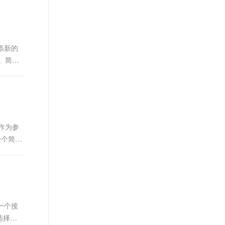
t.diy 一步搞定创意建站
构建大模型应用的安全防护体系
通过自然语言交互简化开发流程,全栈开发支持
通过阿里云安全产品对 AI 应用进行安全防护
添新的
。简单
作为参
一个简单
一个接
选择。