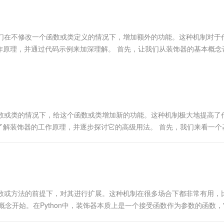
服务生态伙伴
视觉 Coding、空间感知、多模态思考等全面升级
1M上下文，专为长程任务能力而生
云工开物
企业应用
Works
Night Plan 支持 Qwen 3.8-Max
云原生大数据计算服务 MaxCompute
AI 办公
容器服务 Kub
NEW
Red Hat
30+ 款产品免费体验
Data Agent 驱动的一站式 Data+AI 开发治理平台
夜间 5 折，Qwen/Meoo/TokenPlan 客户专享
面向分析的企业级SaaS模式云数据仓库
AI智能应用
提供一站式管
科研合作
ERP
堂（旗舰版）
SUSE
许我们在不修改一个函数或类定义的情况下，增加额外的功能。这种机制对于
智能客服
AI 应用构建
大模型原生
CRM
作原理，并通过代码示例来加深理解。 首先，让我们从装饰器的基本概念
防护产品
2个月
自动承接线索
建站小程序
Qoder
大模型服务平台百炼-应用模版
OA 办公系统
HOT
NEW
面向真实软件
个人版上线、团队版降价；千问3.8-Max首发发尝鲜
丰富多元化的应用模版和解决方案
力提升
财税管理
模板建站
万有无界
大模型服务平台百炼-智能体
400电话
定制建站
的模型效果
灵活可视化地构建企业级 Agent
个函数或类的情况下，给这个函数或类增加新的功能。这种机制极大地提高了
方案
广告营销
模板小程序
了解装饰器的工作原理，并逐步探讨它的高级用法。 首先，我们来看一个
秒悟
人工智能平台 PAI
定制小程序
云端极速 AI 
新一代 AI 视频生成模型，深度适配广告营销等场景
AI Native 的算法工程平台，一站式完成建模、训练、推理服务部署
APP 开发
建站系统
个函数或方法的前提下，对其进行扩展。这种机制在很多场合下都非常有用，
AI 应用
10分钟微调：让0.6B模型媲美235B模
多模态数据信
念开始。在Python中，装饰器本质上是一个接受函数作为参数的函数
型
依托云原生高可用架构,实现Dify私有化部署
用1%尺寸在特定领域达到大模型90%以上效果