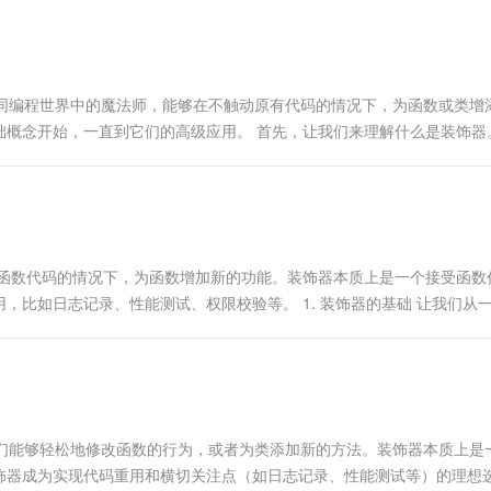
一个 AI 助手
超强辅助，Bol
即刻拥有 DeepSeek-R1 满血版
在企业官网、通讯软件中为客户提供 AI 客服
多种方案随心选，轻松解锁专属 DeepSeek
们如同编程世界中的魔法师，能够在不触动原有代码的情况下，为函数或类增
础概念开始，一直到它们的高级应用。 首先，让我们来理解什么是装饰器
改原有函数代码的情况下，为函数增加新的功能。装饰器本质上是一个接受函数
比如日志记录、性能测试、权限校验等。 1. 装饰器的基础 让我们从
让我们能够轻松地修改函数的行为，或者为类添加新的方法。装饰器本质上是
饰器成为实现代码重用和横切关注点（如日志记录、性能测试等）的理想