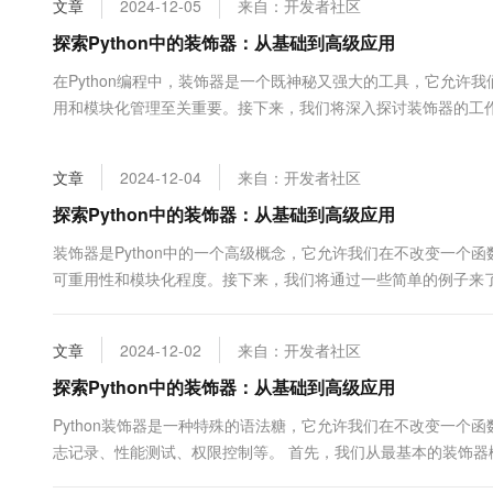
文章
2024-12-05
来自：开发者社区
大数据开发治理平台 Data
AI 产品 免费试用
网络
安全
云开发大赛
Tableau 订阅
探索Python中的装饰器：从基础到高级应用
1亿+ 大模型 tokens 和 
可观测
入门学习赛
中间件
AI空中课堂在线直播课
在Python编程中，装饰器是一个既神秘又强大的工具，它允
云防火墙
140+云产品 免费试用
大模型服务
用和模块化管理至关重要。接下来，我们将深入探讨装饰器的工
上云与迁云
云原生的云上边界网络安全
产品新客免费试用，最长1
数据库
简而言之，装饰器就是一个接受函数或类作为...
生态解决方案
千问AI平台-Token Plan
企业出海
大模型ACA认证体验
大数据计算
文章
2024-12-04
来自：开发者社区
助力企业全员 AI 认知与能
行业生态解决方案
政企业务
媒体服务
千问AI平台-模型体验
探索Python中的装饰器：从基础到高级应用
开发者生态解决方案
在线体验全尺寸、多种模态
企业服务与云通信
装饰器是Python中的一个高级概念，它允许我们在不改变一
AI 开发和 AI 应用解决
可重用性和模块化程度。接下来，我们将通过一些简单的例子来
Happy 系列大模型
域名与网站
装饰器例子。在Python中，装饰器本质上是一个接受函...
终端用户计算
文章
2024-12-02
来自：开发者社区
Serverless
探索Python中的装饰器：从基础到高级应用
大模型解决方案
Python装饰器是一种特殊的语法糖，它允许我们在不改变一
开发工具
快速部署 Dify，高效搭建 
志记录、性能测试、权限控制等。 首先，我们从最基本的装饰器概
迁移与运维管理
对这个函数进行一些操作，然后返回一...