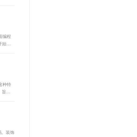
面编程
开始。
这种特
，旨在
码。装饰