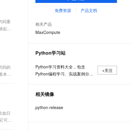
MaxCompute Notebook、镜像管理等功能共
文戏情感细腻自然，动作戏激烈拳拳到肉，实现更强表演能力
支持中英文自由切换，具备更强的噪声鲁棒性
ernetes 版 ACK
云聚AI 严选权益
云安全中心 AI BAS 智能自动
SSL 证书
同构成 MaxCompute 完整 Python 开发生
免费资源
产品文档
，一键激活高效办公新体验
理容器应用的 K8s 服务
精选AI产品，从模型到应用全链提效
化模拟渗透攻击产品发布
态。
堡垒机
代码重
AI 用量加速计划
DataWorks ChatBI 会话支持
相关产品
应用
防火墙
谈起。
、识别商机，让客服更高效、服务更出色。
新老同享，达量后返
上传临时文件分析
MaxCompute
千问办公
主机安全
NEW
的智能体编程平台
一站式AI生产力平台
Python学习站
AI 应用及服务市场
伶鹊
企业级人与Agent协作平台，接入和调度多个数字员工
智能客服平台，对话机器人、对话分析、智能外呼
Python学习资料大全，包含
代码的
AI 应用
+关注
Python编程学习、实战案例分
基本的
大模型服务平台百炼 - 全妙
大模型
应用创作平台
享、开发者必知词条等内容。
多模态内容创作工具，已接入 DeepSeek
自然语言处理
相关镜像
数据标注
python-release
机器学习
比如日
息提取
与 AI 智能体进行实时音视频通话
，它可以
从文本、图片、视频中提取结构化的属性信息
构建支持视频理解的 AI 音视频实时通话应用