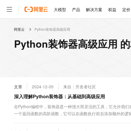
大模型
产品
解决方案
权益
定价
阿里云
Python装饰器高级应用
大模型
产品
解决方案
权益
定价
云市场
伙伴
服务
了解阿里云
精选产品
精选解决方案
普惠上云
产品定价
精选商城
成为销售伙伴
售前咨询
为什么选择阿里云
千问AI平台
Python装饰器高级应用 
了解云产品的定价详情
大模型服务平台百炼
睿译宝，AI翻译排版一
普惠上云 官方力荐
分销伙伴
在线服务
网站建设
什么是云计算
大
大模型服务与应用平台
上传文档即自动完成翻译和
云服务器38元/年起，超
咨询伙伴
多端小程序
技术领先
云上成本管理
售后服务
轻量应用服务器
GLM-5.2：长任务时代
官方推荐返现计划
大模型
精选产品
精选解决方案
Salesforce 国际版订阅
稳定可靠
管理和优化成本
推荐新用户得奖励，单订单
销售伙伴合作计划
自助服务
友盟天域
安全合规
人工智能与机器学习
AI
文本生成
云数据库 RDS
Hermes Agent，打造
云工开物
无影生态合作计划
在线服务
文章
2024-12-05
来自：开发者社区
观测云
分析师报告
自主进化，持久记忆，越用
高校专属算力普惠，学生认
计算
互联网应用开发
Qwen3.8-Max
HOT
Salesforce On Alibaba C
工单服务
深入理解Python装饰器：从基础到高级应用
智能体时代全能旗舰模型
Tuya 物联网平台阿里云
研究报告与白皮书
人工智能平台 PAI
快速拥有专属 OpenClaw
大模
Consulting Partner 合
大数据
容器
免费试用
短信专区
一站式AI开发、训练和推
在Python编程中，装饰器是一种强大而灵活的工具，它允许
蓝凌 OA
Qwen3.7-Plus
AI 大模型销售与服务生
现代化应用
一个返回函数的高阶函数，它可以在函数执行前后添加额外的逻辑
存储
天池大赛
能看、能想、能动手的多模
云解析DNS
解决方案免费试用 新老
电子合同
首先回顾一下装饰器的基本语法。装饰器通常使用@expres...
最高领取价值200元试用
安全
网络与CDN
AI 算法大赛
Qwen3-VL-Plus
畅捷通