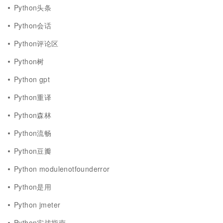
Python头条
Python会话
Python评论区
Python树
Python gpt
Python重译
Python森林
Python流畅
Python豆瓣
Python modulenotfounderror
Python是用
Python jmeter
Python实战指南