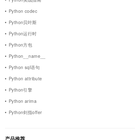
Python codec
Python贝叶斯
Python运行时
Python方包
Python__name__
Python sql语句
Python attribute
Python引擎
Python arima
Python剑指offer
产品推荐