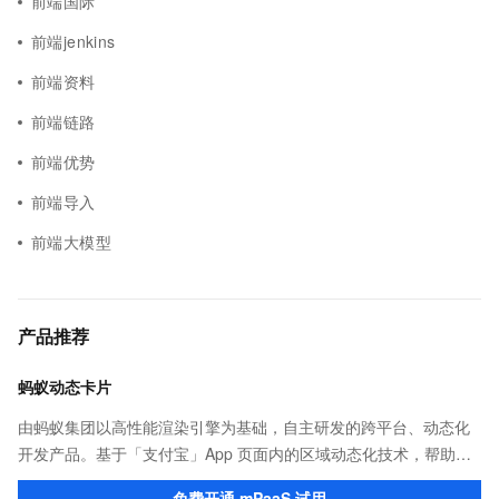
前端国际
前端jenkins
前端资料
前端链路
前端优势
前端导入
前端大模型
产品推荐
蚂蚁动态卡片
由蚂蚁集团以高性能渲染引擎为基础，自主研发的跨平台、动态化
开发产品。基于「支付宝」App 页面内的区域动态化技术，帮助客
户提升研发效率的同时，追求轻量、流畅的 App 性能体验。
免费开通 mPaaS 试用