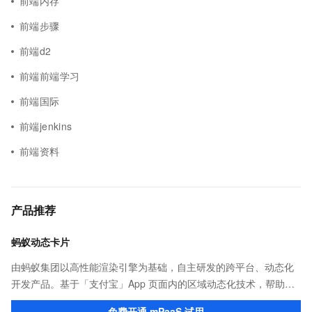
前端内存
前端步骤
前端d2
前端前端学习
前端国际
前端jenkins
前端资料
产品推荐
蚂蚁动态卡片
由蚂蚁集团以高性能渲染引擎为基础，自主研发的跨平台、动态化
开发产品。基于「支付宝」App 页面内的区域动态化技术，帮助客
户提升研发效率的同时，追求轻量、流畅的 App 性能体验。
免费开通 mPaaS 试用