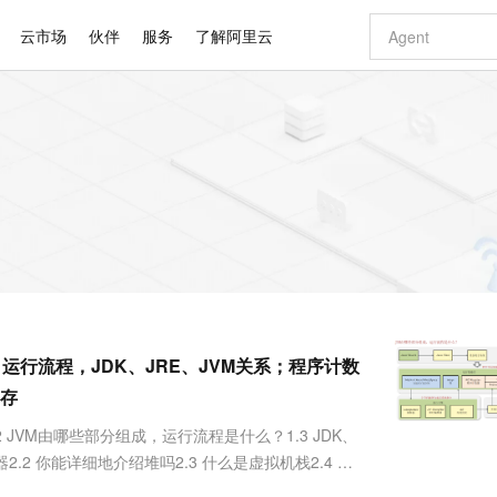
云市场
伙伴
服务
了解阿里云
AI 特惠
数据与 API
成为产品伙伴
企业增值服务
最佳实践
价格计算器
AI 场景体
基础软件
产品伙伴合
阿里云认证
市场活动
配置报价
大模型
自助选配和估算价格
新方式
睿译宝，AI翻译排版一步到位
智启 AI 普惠权益
产品生态集成认证中心
企业支持计划
云上春晚
域名与网站
千问官方 MaaS 平台，为开发者和 Agent 而生，新用户赠送 1 亿 + tokens 额度
Qwen Aud
AI Coding
阿里云Maa
2026 阿里云
云服务器 E
为企业打
数据集
Windows
大模型认证
模型
NEW
NEW
交付可用成果
值低价云产品抢先购
上传文档即自动完成翻译和格式还原
至高享 1亿+免费 tokens，加速 Al 应用落地
提供智能易用的域名与建站服务
智能编程，一键
安全可靠、
产品生态伙伴
专家技术服务
云上奥运之旅
弹性计算合作
阿里云中企出
手机三要素
宝塔 Linux
全部认证
价格优势
有专属领域专家
GLM-5.2：长任务时代开源旗舰模型
阿里云 OPC 创新助力计划
千问大模型
即刻拥有 DeepS
AI 电商营销
对象存储 O
大模型
产品生态伙伴工作台
企业增值服务台
云栖战略参考
云存储合作计
云栖大会
身份实名认证
CentOS
训练营
推动算力普惠，释放技术红利
最高返9万
多领域专家智能体,一键组建 AI 虚拟交付团队
快速构建应用程序和网站，即刻迈出上云第一步
至高百万元 Token 补贴，加速一人公司成长
多元化、高性能、安全可靠的大模型服务
真正可用的 1M 上下文,一次完成代码全链路开发
轻松解锁专属 Dee
从图文生成到
云上的中国
数据库合作计
活动全景
短信
Docker
图片和
站式影视创作平台
Hermes Agent，打造自进化智能体
Token Plan 模型订阅计划
数字证书管理服务（原SSL证书）
5 分钟轻松部署
AI 广告创作
无影云电脑
企业成长
NEW
信息公告
看见新力量
云网络合作计
OCR 文字识别
JAVA
证享300元代金券
可视化编排打通从文字构思到成片全链路闭环
全托管，含MySQL、PostgreSQL、SQL Server、MariaDB多引擎
自主进化，持久记忆，越用越聪明
Qwen3.8-Max 首发尝鲜，限时加量 10 倍，夜间低至2折
实现全站HTTPS，呈现可信的WEB访问
图文、视频一
随时随地安
Kimi-K3
HappyHors
NEW
魔搭 Mode
loud
服务实践
官网公告
运行流程，JDK、JRE、JVM关系；程序计数
Kimi 最新旗舰模型，长程编程与推理利器
让文字生成流
金融模力时刻
Salesforce O
版
发票查验
全能环境
Claude Code + GStack 打造工程团队
千问办公，限时限量积分加倍
Qoder
低代码高效构
AI 建站
短信服务
型
NEW
作计划
计划
存
创新中心
魔搭 ModelSc
健康状态
理服务
让AI从“聊天伙伴”进化为能干活的“数字员工”
安装技能 GStack，拥有专属 AI 工程团队
你的AI工作搭子，覆盖日常办公高频场景
面向真实软件的智能体编程平台
0 代码专业建
客户案例
天气预报查询
操作系统
Deepseek-v4-pro
HappyHors
态合作计划
2 JVM由哪些部分组成，运行流程是什么？1.3 JDK、
态智能体模型
旗舰 MoE 大模型，百万上下文与顶尖推理能力
图生视频，流
同享
万小智 AI 建站低至 15元/月
Qoder CN
AI 短剧/漫剧
云原生数据库 
快递物流查询
WordPress
成为服务伙
高校合作
数器2.2 你能详细地介绍堆吗2.3 什么是虚拟机栈2.4 垃
点，立即开启云上创新
覆盖公网/内网、递归/权威、移动APP等全场景解析服务
送.CN域名，送备案服务码
基于千问大模型等，支持代码智能生成、研发智能问答
AI助力短剧
GLM-5.2
Wan2.7-T
变量是否线程安全2.7 什么情况下会导...
Ubuntu