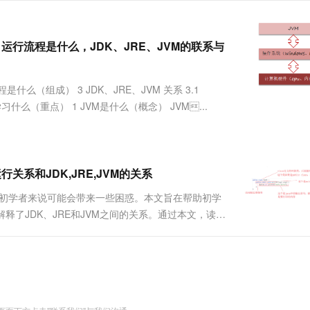
服务生态伙伴
视觉 Coding、空间感知、多模态思考等全面升级
1M上下文，专为长程任务能力而生
云工开物
企业应用
Works
Night Plan 支持 Qwen 3.8-Max
云原生大数据计算服务 MaxCompute
AI 办公
容器服务 Kub
NEW
Red Hat
30+ 款产品免费体验
Data Agent 驱动的一站式 Data+AI 开发治理平台
夜间 5 折，Qwen/Meoo/TokenPlan 客户专享
面向分析的企业级SaaS模式云数据仓库
AI智能应用
提供一站式管
科研合作
ERP
运行流程是什么，JDK、JRE、JVM的联系与
堂（旗舰版）
SUSE
智能客服
AI 应用构建
大模型原生
CRM
防护产品
2个月
自动承接线索
建站小程序
什么（组成） 3 JDK、JRE、JVM 关系 3.1
Qoder
大模型服务平台百炼-应用模版
OA 办公系统
HOT
NEW
面向真实软件
4 学习什么（重点） 1 JVM是什么（概念） JVM...
个人版上线、团队版降价；千问3.8-Max首发发尝鲜
丰富多元化的应用模版和解决方案
力提升
财税管理
模板建站
万有无界
大模型服务平台百炼-智能体
400电话
定制建站
的模型效果
灵活可视化地构建企业级 Agent
方案
广告营销
模板小程序
行关系和JDK,JRE,JVM的关系
秒悟
人工智能平台 PAI
定制小程序
云端极速 AI 
新一代 AI 视频生成模型，深度适配广告营销等场景
AI Native 的算法工程平台，一站式完成建模、训练、推理服务部署
于初学者来说可能会带来一些困惑。本文旨在帮助初学
释了JDK、JRE和JVM之间的关系。通过本文，读者
APP 开发
的编写和运行错误。 一. 第一个Java程序 1....
建站系统
AI 应用
10分钟微调：让0.6B模型媲美235B模
多模态数据信
型
依托云原生高可用架构,实现Dify私有化部署
用1%尺寸在特定领域达到大模型90%以上效果