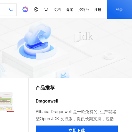
文档
备案
控制台
注册
登录
验
作计划
器
AI 活动
专业服务
服务伙伴合作计划
开发者社区
加入我们
产品动态
服务平台百炼
阿里云 OPC 创新助力计划
一站式生成采购清单，支持单品或批量购买
io：打造专属 AI 语音助手
S产品伙伴计划（繁花）
峰会
CS
造的大模型服务与应用开发平台
一句话生成原生可编辑精美 PPT 文稿
AI 生产力先锋
Al MaaS 服务伙伴赋能合作
域名
博文
Careers
至高可申请百万元
Qwen3.8-Max 模型上线
开启高性价比 AI 编程新体验
弹性可伸缩的云计算服务
Qwen-Audio-3.0-Realtime 端到端实时语音角色扮演
输入一句话想法, 轻松生成专业的 PPT
先锋实践拓展 AI 生产力的边界
Token 补贴，五大权
计划
海大会
伙伴信用分合作计划
商标
问答
社会招聘
益加速 OPC 成功
eek-V4-Pro
SS
一键部署幻兽帕鲁游戏服务器
飞天发布时刻
HOT
Open Search 向量检索版支
划
备案
电子书
校园招聘
pSeek-V4-Pro
视频创作，一键激活电商全链路生产力
稳定、安全、高性价比、高性能的云存储服务
一键购买专属联机服务器，轻松开启游戏
所见，即是所愿
持视频检索 Pipeline 功能
更多支持
划
公司注册
镜像站
视频生成
语音识别与合成
专属 QwenPaw
漫剧工坊：一站式动画创作平台
AI 实训营
HOT
应用身份服务 (IDaaS)
合作伙伴培训与认证
产品推荐
划
上云迁移
站生成，高效打造优质广告素材
全接入的云上超级电脑
从聊天伙伴进化为能主动干活的本地数字员工
快速生产连贯的高质量长漫剧
从基础到进阶，Agent 创客手把手教你
OpenClaw 管理能力上线
e-1.1-T2V
Qwen3-TTS-Flash
lScope
我要反馈
查询合作伙伴
畅细腻的高质量视频
离线语音合成大模型，多语言方言自适应，低延迟高稳定
n Alibaba Cloud ISV 合作
代维服务
建企业门户网站
10 分钟搭建微信、支付宝小程序
Dragonwell
MaxCompute MaxFrame 提
创新加速
ope
登录合作伙伴管理后台
我要建议
站，无忧落地极速上线
以可视化方式快速构建移动和 PC 门户网站
国内短信简单易用，安全可靠，秒级触达，全球覆盖200+国家和地区。
高效部署网站，快速应用到小程序
供自动弹性内存功能
e-1.1-I2V
Cosyvoice-V3-Flash
Alibaba Dragonwell 是一款免费的, 生产就绪
安全
畅自然，细节丰富
高表现力语音合成大模型，语音克隆听感自然
我要投诉
PolarDB
型Open JDK 发行版，提供长期支持，包括性
上云场景组合购
Milvus 弹性伸缩功能新增节
伴
漫剧创作，剧本、分镜、视频高效生成
100%兼容MySQL、PostgreSQL，兼容Oracle，支持集中和分布式
覆盖90%+业务场景，专享组合折扣价
点支持范围
能增强和安全修复。完全兼容 Java SE 标
2V
VPN
Fun-ASR
立即下载