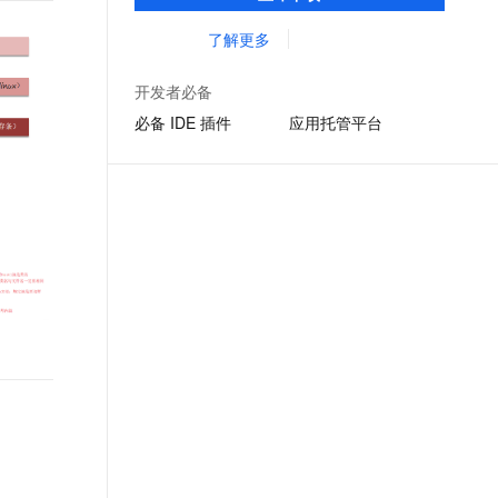
准，您可以在任何常用操作系统（包括
文戏情感细腻自然，动作戏激烈拳拳到肉，实现更强表演能力
支持中英文自由切换，具备更强的噪声鲁棒性
ernetes 版 ACK
云聚AI 严选权益
AI 原生数据库服务发布
SSL 证书
Linux、Windows 和 macOS）上开发 Java
了解更多
，一键激活高效办公新体验
理容器应用的 K8s 服务
精选AI产品，从模型到应用全链提效
Agent 数据网关
应用程序。
堡垒机
AI 用量加速计划
云原生数据库 PolarDB
开发者必备
应用
防火墙
、识别商机，让客服更高效、服务更出色。
新老同享，达量后返
Agentic Database 发布
必备 IDE 插件
应用托管平台
千问办公
主机安全
NEW
的智能体编程平台
一站式AI生产力平台
AI 应用及服务市场
伶鹊
企业级人与Agent协作平台，接入和调度多个数字员工
智能客服平台，对话机器人、对话分析、智能外呼
AI 应用
大模型服务平台百炼 - 全妙
大模型
应用创作平台
多模态内容创作工具，已接入 DeepSeek
自然语言处理
数据标注
机器学习
息提取
与 AI 智能体进行实时音视频通话
从文本、图片、视频中提取结构化的属性信息
构建支持视频理解的 AI 音视频实时通话应用