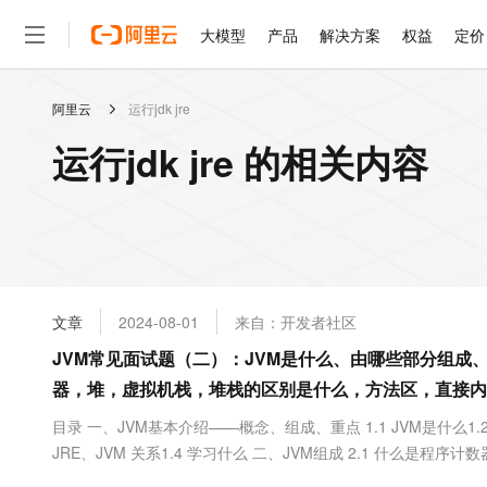
大模型
产品
解决方案
权益
定价
阿里云
运行jdk jre
大模型
产品
解决方案
权益
定价
云市场
伙伴
服务
了解阿里云
精选产品
精选解决方案
普惠上云
产品定价
精选商城
成为销售伙伴
售前咨询
为什么选择阿里云
千问AI平台
运行jdk jre 的相关内容
了解云产品的定价详情
大模型服务平台百炼
千问办公，解锁你的工作
普惠上云 官方力荐
分销伙伴
在线服务
网站建设
什么是云计算
大
大模型服务与应用平台
企业级Agent产品，直接
云服务器38元/年起，超
咨询伙伴
多端小程序
技术领先
云上成本管理
售后服务
轻量应用服务器
Agency Agents：拥
官方推荐返现计划
大模型
精选产品
精选解决方案
Salesforce 国际版订阅
稳定可靠
管理和优化成本
推荐新用户得奖励，单订单
销售伙伴合作计划
自助服务
友盟天域
安全合规
人工智能与机器学习
AI
文本生成
云数据库 RDS
HappyHorse 打造一
云工开物
无影生态合作计划
在线服务
文章
2024-08-01
来自：开发者社区
观测云
分析师报告
高校专属算力普惠，学生认
计算
互联网应用开发
Qwen3.8-Max
HOT
Salesforce On Alibaba C
工单服务
JVM常见面试题（二）：JVM是什么、由哪些部分组成、
智能体时代全能旗舰模型
Tuya 物联网平台阿里云
研究报告与白皮书
人工智能平台 PAI
快速拥有专属 OpenClaw
大模
Consulting Partner 合
大数据
容器
器，堆，虚拟机栈，堆栈的区别是什么，方法区，直接内
免费试用
短信专区
一站式AI开发、训练和推
蓝凌 OA
Qwen3.7-Plus
AI 大模型销售与服务生
现代化应用
存储
天池大赛
目录 一、JVM基本介绍——概念、组成、重点 1.1 JVM是什么1.
能看、能想、能动手的多模
云解析DNS
解决方案免费试用 新老
电子合同
JRE、JVM 关系1.4 学习什么 二、JVM组成 2.1 什么是程序计
最高领取价值200元试用
安全
网络与CDN
AI 算法大赛
Qwen3-VL-Plus
圾回收是否涉及栈内存2.5 栈内存分配越大越好吗2.6 方法内的局部
畅捷通