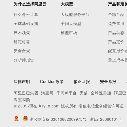
为什么选择阿里云
大模型
产品和定
什么是云计算
大模型服务平台
全部产品
全球基础设施
千问大模型
免费试用
技术领先
模型市场
产品动态
稳定可靠
产品定价
安全合规
配置报价
分析师报告
云上成本
法律声明
Cookies政策
廉正举报
安全举报
阿里巴巴集团
淘宝网
千问AI平台
天猫
全球速卖通
阿里巴
淘宝闪购
© 2009-现在 Aliyun.com 版权所有 增值电信业务经营许可证
浙公网安备 33010602009975号
浙B2-20080101-4