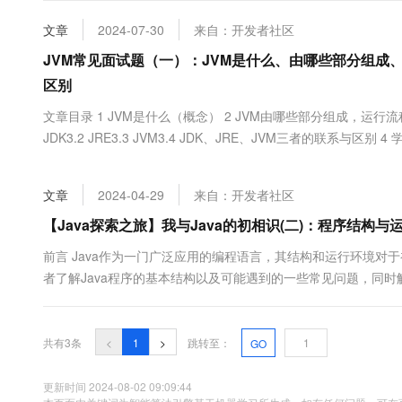
大数据开发治理平台 Data
AI 产品 免费试用
网络
安全
云开发大赛
Tableau 订阅
文章
2024-07-30
来自：开发者社区
1亿+ 大模型 tokens 和 
可观测
入门学习赛
中间件
JVM常见面试题（一）：JVM是什么、由哪些部分组成、
AI空中课堂在线直播课
云防火墙
140+云产品 免费试用
大模型服务
区别
上云与迁云
云原生的云上边界网络安全
产品新客免费试用，最长1
数据库
生态解决方案
文章目录 1 JVM是什么（概念） 2 JVM由哪些部分组成，运行流程是
千问AI平台-Token Plan
企业出海
大模型ACA认证体验
大数据计算
JDK3.2 JRE3.3 JVM3.4 JDK、JRE、JVM三者的联系与区别 
助力企业全员 AI 认知与能
行业生态解决方案
政企业务
媒体服务
千问AI平台-模型体验
开发者生态解决方案
在线体验全尺寸、多种模态
文章
2024-04-29
来自：开发者社区
企业服务与云通信
AI 开发和 AI 应用解决
【Java探索之旅】我与Java的初相识(二)：程序结构与运
Happy 系列大模型
域名与网站
前言 Java作为一门广泛应用的编程语言，其结构和运行环境对
终端用户计算
者了解Java程序的基本结构以及可能遇到的一些常见问题，同时解
将能够更好地理解Java程序的组成和运行机制，以及如何避免一些常见
Serverless
大模型解决方案
共有3条
<
1
>
跳转至：
GO
开发工具
快速部署 Dify，高效搭建 
迁移与运维管理
更新时间 2024-08-02 09:09:44