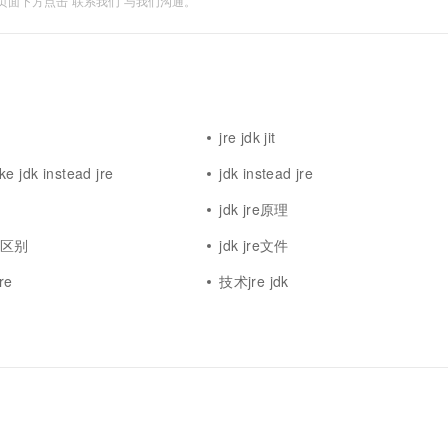
面下方点击"联系我们"与我们沟通。
一个 AI 助手
超强辅助，Bol
即刻拥有 DeepSeek-R1 满血版
在企业官网、通讯软件中为客户提供 AI 客服
多种方案随心选，轻松解锁专属 DeepSeek
jre jdk jit
e jdk instead jre
jdk instead jre
jdk jre原理
re区别
jdk jre文件
re
技术jre jdk