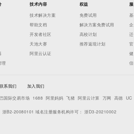
价
技术内容
权益
服
技术解决方案
免费试用
基
帮助文档
解决方案免费试用
企
开发者社区
高校计划
迁
天池大赛
推荐返现计划
官
器
阿里云认证
健
管理
信
联系我们
加入我们
巴国际交易市场
1688
阿里妈妈
飞猪
阿里云计算
万网
高德
UC
：
浙B2-20080101
域名注册服务机构许可：
浙D3-20210002