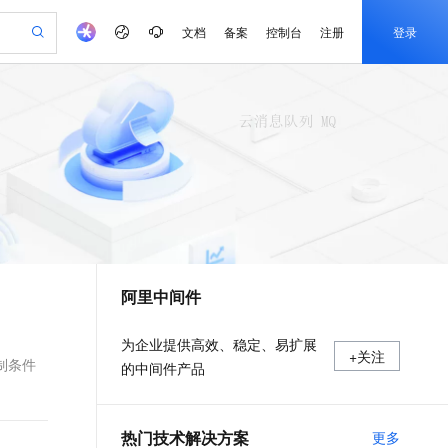
文档
备案
控制台
注册
登录
验
作计划
器
AI 活动
专业服务
服务伙伴合作计划
开发者社区
加入我们
产品动态
服务平台百炼
阿里云 OPC 创新助力计划
一站式生成采购清单，支持单品或批量购买
可编辑精美 PPT 文稿
S产品伙伴计划（繁花）
峰会
CS
造的大模型服务与应用开发平台
Agency Agents：拥有专属领域专家
AI 生产力先锋
Al MaaS 服务伙伴赋能合作
域名
博文
Careers
至高可申请百万元
Qwen3.8-Max 模型上线
 轻松生成专业的 PPT
开启高性价比 AI 编程新体验
弹性可伸缩的云计算服务
先锋实践拓展 AI 生产力的边界
多领域专家智能体,一键组建 AI 虚拟交付团队
Token 补贴，五大权
计划
海大会
伙伴信用分合作计划
商标
问答
社会招聘
益加速 OPC 成功
帕鲁游戏服务器
SS
HappyHorse 打造一站式影视创作平台
飞天发布时刻
HOT
Open Search 向量检索版支
划
备案
电子书
校园招聘
联机服务器，轻松开启游戏
视频创作，一键激活电商全链路生产力
稳定、安全、高性价比、高性能的云存储服务
所见，即是所愿
持视频检索 Pipeline 功能
可视化编排打通从文字构思到成片全链路闭环
更多支持
划
公司注册
镜像站
视频生成
语音识别与合成
 智能体与工作流应用
漫剧工坊：一站式动画创作平台
AI 实训营
应用身份服务 (IDaaS)
合作伙伴培训与认证
阿里中间件
划
上云迁移
站生成，高效打造优质广告素材
全接入的云上超级电脑
通过阿里云百炼高效搭建AI应用,助力高效开发
快速生产连贯的高质量长漫剧
从基础到进阶，Agent 创客手把手教你
OpenClaw 管理能力上线
e-1.1-T2V
Qwen3-TTS-Flash
lScope
我要反馈
查询合作伙伴
畅细腻的高质量视频
离线语音合成大模型，多语言方言自适应，低延迟高稳定
n Alibaba Cloud ISV 合作
代维服务
建企业门户网站
10 分钟搭建微信、支付宝小程序
MaxCompute MaxFrame 提
为企业提供高效、稳定、易扩展
+关注
创新加速
ope
登录合作伙伴管理后台
我要建议
站，无忧落地极速上线
以可视化方式快速构建移动和 PC 门户网站
国内短信简单易用，安全可靠，秒级触达，全球覆盖200+国家和地区。
高效部署网站，快速应用到小程序
供自动弹性内存功能
制条件
的中间件产品
e-1.1-I2V
Cosyvoice-V3-Flash
安全
畅自然，细节丰富
高表现力语音合成大模型，语音克隆听感自然
我要投诉
PolarDB
上云场景组合购
Milvus 弹性伸缩功能新增节
伴
漫剧创作，剧本、分镜、视频高效生成
100%兼容MySQL、PostgreSQL，兼容Oracle，支持集中和分布式
覆盖90%+业务场景，专享组合折扣价
点支持范围
2V
VPN
Fun-ASR
热门技术解决方案
更多