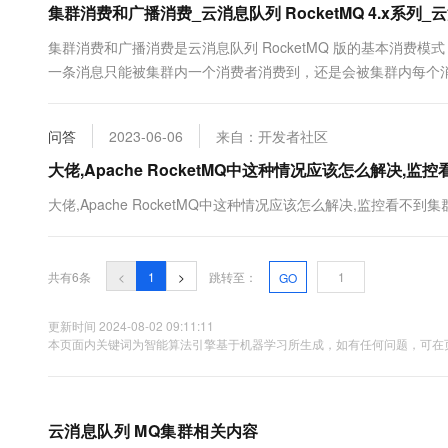
集群消费和广播消费_云消息队列 RocketMQ 4.x系列_云消息
10 分钟在聊天系统中增加
专有云
集群消费和广播消费是云消息队列 RocketMQ 版的基本消
一条消息只能被集群内一个消费者消费到，还是会被集群内每个
问答
2023-06-06
来自：开发者社区
大佬,Apache RocketMQ中这种情况应该怎么解决,
大佬,Apache RocketMQ中这种情况应该怎么解决,监控看不到
共有6条
<
1
>
跳转至：
GO
更新时间 2024-08-02 09:11:11
本页面内关键词为智能算法引擎基于机器学习所生成，如有任何问题，可在页
云消息队列 MQ集群相关内容