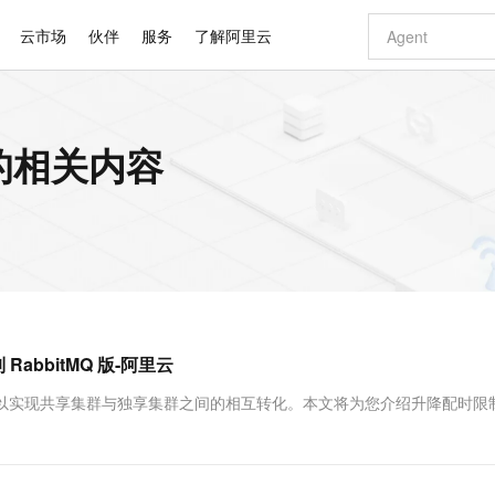
云市场
伙伴
服务
了解阿里云
AI 特惠
数据与 API
成为产品伙伴
企业增值服务
最佳实践
价格计算器
AI 场景体
基础软件
产品伙伴合
阿里云认证
市场活动
配置报价
大模型
的相关内容
自助选配和估算价格
步到位
智启 AI 普惠权益
产品生态集成认证中心
企业支持计划
云上春晚
域名与网站
Qwen Audio：打造专属 AI 语音助手
千问官方 MaaS 平台，为开发者和 Agent 而生，新用户赠送 1 亿 + tokens 额度
一句话生成原生
AI Coding
阿里云Maa
2026 阿里云
云服务器 E
为企业打
数据集
Windows
大模型认证
模型
NEW
NEW
格式还原
值低价云产品抢先购
至高享 1亿+免费 tokens，加速 Al 应用落地
提供智能易用的域名与建站服务
Qwen-Audio-3.0-Realtime 端到端实时语音角色扮演
输入一句话想法,
智能编程，一键
安全可靠、
产品生态伙伴
专家技术服务
云上奥运之旅
弹性计算合作
阿里云中企出
手机三要素
宝塔 Linux
全部认证
价格优势
开源旗舰模型
即刻拥有 DeepSeek-V4-Pro
阿里云 OPC 创新助力计划
千问大模型
一键部署幻兽
AI 电商营销
对象存储 O
大模型
产品生态伙伴工作台
企业增值服务台
云栖战略参考
云存储合作计
云栖大会
身份实名认证
CentOS
训练营
推动算力普惠，释放技术红利
最高返9万
真正可用的 1M 上下文,一次完成代码全链路开发
快速构建应用程序和网站，即刻迈出上云第一步
轻松解锁专属 DeepSeek-V4-Pro
至高百万元 Token 补贴，加速一人公司成长
多元化、高性能、安全可靠的大模型服务
一键购买专属
从图文生成到
云上的中国
数据库合作计
活动全景
短信
Docker
图片和
自进化智能体
5 分钟轻松部署专属 QwenPaw
Token Plan 模型订阅计划
数字证书管理服务（原SSL证书）
高效搭建 AI
AI 广告创作
无影云电脑
企业成长
NEW
HOT
信息公告
看见新力量
云网络合作计
OCR 文字识别
JAVA
越聪明
证享300元代金券
全托管，含MySQL、PostgreSQL、SQL Server、MariaDB多引擎
Qwen3.8-Max 首发尝鲜，限时加量 10 倍，夜间低至2折
实现全站HTTPS，呈现可信的WEB访问
从聊天伙伴进化为能主动干活的本地数字员工
图文、视频一
随时随地安
Kimi-K3
HappyHors
NEW
魔搭 Mode
loud
服务实践
官网公告
bbitMQ 版-阿里云
Kimi 最新旗舰模型，长程编程与推理利器
让文字生成流
金融模力时刻
Salesforce O
版
发票查验
全能环境
Claude Code + GStack 打造工程团队
千问办公，限时限量积分加倍
Qoder
低代码高效构
AI 建站
短信服务
型
NEW
作计划
计划
创新中心
魔搭 ModelSc
健康状态
理服务
让AI从“聊天伙伴”进化为能干活的“数字员工”
安装技能 GStack，拥有专属 AI 工程团队
你的AI工作搭子，覆盖日常办公高频场景
面向真实软件的智能体编程平台
0 代码专业建
构，可以实现共享集群与独享集群之间的相互转化。本文将为您介绍升降配时限
客户案例
天气预报查询
操作系统
Deepseek-v4-pro
HappyHors
态合作计划
态智能体模型
旗舰 MoE 大模型，百万上下文与顶尖推理能力
图生视频，流
同享
万小智 AI 建站低至 15元/月
Qoder CN
AI 短剧/漫剧
云原生数据库 
快递物流查询
WordPress
成为服务伙
高校合作
点，立即开启云上创新
覆盖公网/内网、递归/权威、移动APP等全场景解析服务
送.CN域名，送备案服务码
基于千问大模型等，支持代码智能生成、研发智能问答
AI助力短剧
GLM-5.2
Wan2.7-T
Ubuntu