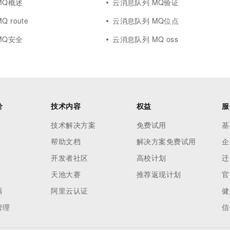
MQ概述
云消息队列 MQ验证
 route
云消息队列 MQ位点
MQ安全
云消息队列 MQ oss
价
技术内容
权益
服
技术解决方案
免费试用
基
帮助文档
解决方案免费试用
企
开发者社区
高校计划
迁
天池大赛
推荐返现计划
官
器
阿里云认证
健
管理
信