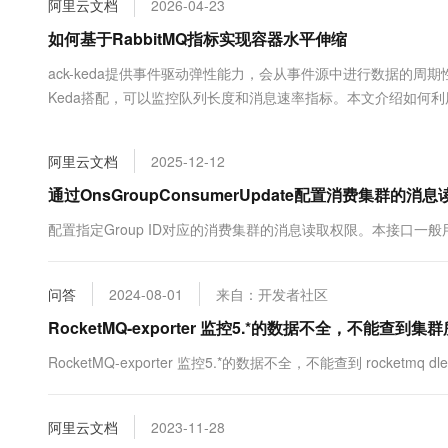
阿里云文档
2026-04-23
大数据开发治理平台 Data
AI 产品 免费试用
网络
安全
云开发大赛
Tableau 订阅
如何基于RabbitMQ指标实现容器水平伸缩
1亿+ 大模型 tokens 和 
可观测
入门学习赛
中间件
AI空中课堂在线直播课
ack-keda提供事件驱动弹性能力，会从事件源中进行数据的周
云防火墙
140+云产品 免费试用
大模型服务
Keda搭配，可以监控队列长度和消息速率指标。本文介绍如何利用
上云与迁云
云原生的云上边界网络安全
产品新客免费试用，最长1
数据库
伸缩。前提条件已部...
生态解决方案
千问AI平台-Token Plan
企业出海
大模型ACA认证体验
大数据计算
阿里云文档
2025-12-12
助力企业全员 AI 认知与能
行业生态解决方案
政企业务
媒体服务
千问AI平台-模型体验
通过OnsGroupConsumerUpdate配置消费集群的消息
开发者生态解决方案
在线体验全尺寸、多种模态
企业服务与云通信
配置指定Group ID对应的消费集群的消息读取权限。本接口一般用
AI 开发和 AI 应用解决
Happy 系列大模型
域名与网站
问答
2024-08-01
来自：开发者社区
终端用户计算
RocketMQ-exporter 监控5.*的数据不全，不能查到集群所
Serverless
大模型解决方案
RocketMQ-exporter 监控5.*的数据不全，不能查到 rocketmq dl
开发工具
快速部署 Dify，高效搭建 
阿里云文档
2023-11-28
迁移与运维管理