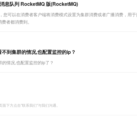
队列 RocketMQ 版(RocketMQ)
一个 AI 助手
超强辅助，Bol
即刻拥有 DeepSeek-R1 满血版
在企业官网、通讯软件中为客户提供 AI 客服
费模式，您可以在消费者客户端将消费模式设置为集群消费或者广播消费，用于
多种方案随心选，轻松解锁专属 DeepSeek
消费者都消费到。
监控看不到集群的情况,也配置监控的ip？
集群的情况,也配置监控的ip了？
面下方点击"联系我们"与我们沟通。