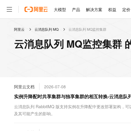
大模型
产品
解决方案
权益
定价
阿里云
云消息队列 MQ
云消息队列 MQ监控集群
大模型
产品
解决方案
权益
定价
云市场
伙伴
服务
了解阿里云
精选产品
精选解决方案
普惠上云
产品定价
精选商城
成为销售伙伴
售前咨询
为什么选择阿里云
千问AI平台
云消息队列 MQ监控集群 
了解云产品的定价详情
大模型服务平台百炼
睿译宝，AI翻译排版一
普惠上云 官方力荐
分销伙伴
在线服务
网站建设
什么是云计算
大
大模型服务与应用平台
上传文档即自动完成翻译和
云服务器38元/年起，超
咨询伙伴
多端小程序
技术领先
云上成本管理
售后服务
轻量应用服务器
GLM-5.2：长任务时代
官方推荐返现计划
大模型
精选产品
精选解决方案
Salesforce 国际版订阅
稳定可靠
管理和优化成本
推荐新用户得奖励，单订单
销售伙伴合作计划
自助服务
友盟天域
安全合规
人工智能与机器学习
AI
文本生成
云数据库 RDS
Hermes Agent，打造
云工开物
无影生态合作计划
在线服务
阿里云文档
2026-07-08
观测云
分析师报告
自主进化，持久记忆，越用
高校专属算力普惠，学生认
计算
互联网应用开发
Qwen3.8-Max
HOT
Salesforce On Alibaba C
工单服务
实例升降配时共享集群与独享集群的相互转换-云消息队列 Ra
智能体时代全能旗舰模型
Tuya 物联网平台阿里云
研究报告与白皮书
人工智能平台 PAI
快速拥有专属 OpenClaw
大模
Consulting Partner 合
大数据
容器
免费试用
短信专区
一站式AI开发、训练和推
云消息队列 RabbitMQ 版支持实例在升降配中更改部署架
蓝凌 OA
Qwen3.7-Plus
AI 大模型销售与服务生
现代化应用
及其可能产生的影响。
存储
天池大赛
能看、能想、能动手的多模
云解析DNS
解决方案免费试用 新老
电子合同
最高领取价值200元试用
安全
网络与CDN
AI 算法大赛
Qwen3-VL-Plus
畅捷通