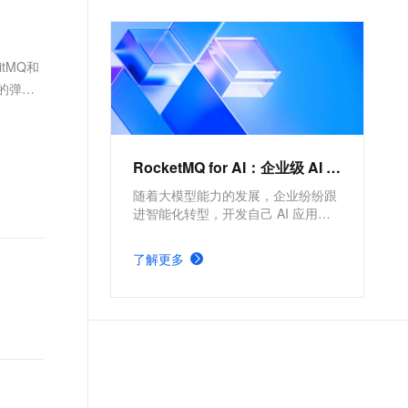
文戏情感细腻自然，动作戏激烈拳拳到肉，实现更强表演能力
支持中英文自由切换，具备更强的噪声鲁棒性
ernetes 版 ACK
云聚AI 严选权益
AI 原生数据库服务发布
SSL 证书
，一键激活高效办公新体验
理容器应用的 K8s 服务
精选AI产品，从模型到应用全链提效
Agent 数据网关
堡垒机
tMQ和
AI 用量加速计划
云原生数据库 PolarDB
应用
防火墙
用的弹性
、识别商机，让客服更高效、服务更出色。
新老同享，达量后返
Agentic Database 发布
千问办公
主机安全
NEW
的智能体编程平台
一站式AI生产力平台
RocketMQ for AI：企业级 AI 应用集成的异步通信方案
AI 应用及服务市场
伶鹊
企业级人与Agent协作平台，接入和调度多个数字员工
随着大模型能力的发展，企业纷纷跟
智能客服平台，对话机器人、对话分析、智能外呼
AI 应用
进智能化转型，开发自己 AI 应用用
大模型服务平台百炼 - 全妙
来提效或提升用户体验等，从而在市
大模型
场竞争中获得优势。本方案介绍通过
应用创作平台
多模态内容创作工具，已接入 DeepSeek
了解更多
云消息队列RocketMQ版来解决企业
自然语言处理
级 AI 应用集成的异步通信场景的问
题。
数据标注
机器学习
息提取
与 AI 智能体进行实时音视频通话
从文本、图片、视频中提取结构化的属性信息
构建支持视频理解的 AI 音视频实时通话应用