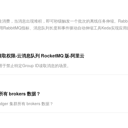
服务生态伙伴
视觉 Coding、空间感知、多模态思考等全面升级
1M上下文，专为长程任务能力而生
云工开物
企业应用
Works
Night Plan 支持 Qwen 3.8-Max
云原生大数据计算服务 MaxCompute
AI 办公
容器服务 Kub
NEW
Red Hat
30+ 款产品免费体验
Data Agent 驱动的一站式 Data+AI 开发治理平台
夜间 5 折，Qwen/Meoo/TokenPlan 客户专享
面向分析的企业级SaaS模式云数据仓库
AI智能应用
提供一站式管
科研合作
ERP
堂（旗舰版）
SUSE
期性消费，当消息出现堆积，即可秒级触发一个批次的离线任务伸缩。Rabbi
智能客服
AI 应用构建
大模型原生
CRM
RabbitMQ指标、消息队列长度和事件驱动自动伸缩工具Keda实现应
防护产品
2个月
自动承接线索
建站小程序
Qoder
大模型服务平台百炼-应用模版
OA 办公系统
HOT
NEW
面向真实软件
个人版上线、团队版降价；千问3.8-Max首发发尝鲜
丰富多元化的应用模版和解决方案
力提升
财税管理
模板建站
万有无界
大模型服务平台百炼-智能体
读取权限-云消息队列 RocketMQ 版-阿里云
400电话
定制建站
的模型效果
灵活可视化地构建企业级 Agent
于禁止特定Group ID读取消息的场景。
方案
广告营销
模板小程序
秒悟
人工智能平台 PAI
定制小程序
云端极速 AI 
新一代 AI 视频生成模型，深度适配广告营销等场景
AI Native 的算法工程平台，一站式完成建模、训练、推理服务部署
APP 开发
有 brokers 数据？
建站系统
edger 集群所有 brokers 数据？
AI 应用
10分钟微调：让0.6B模型媲美235B模
多模态数据信
型
依托云原生高可用架构,实现Dify私有化部署
用1%尺寸在特定领域达到大模型90%以上效果