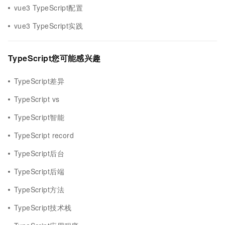
vue3 TypeScript配置
vue3 TypeScript实践
TypeScript您可能感兴趣
TypeScript差异
TypeScript vs
TypeScript智能
TypeScript record
TypeScript后台
TypeScript后端
TypeScript方法
TypeScript技术栈