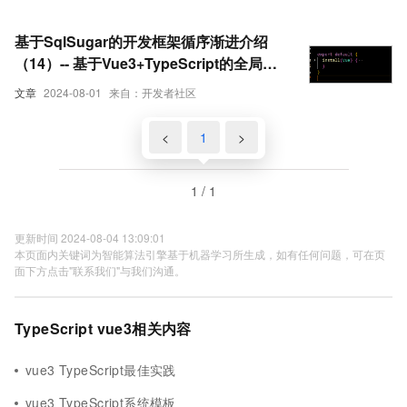
基于SqlSugar的开发框架循序渐进介绍
（14）-- 基于Vue3+TypeScript的全局对
象的注入和使用
文章
2024-08-01
来自：开发者社区
<
1
>
1 / 1
更新时间 2024-08-04 13:09:01
本页面内关键词为智能算法引擎基于机器学习所生成，如有任何问题，可在页
面下方点击"联系我们"与我们沟通。
TypeScript vue3相关内容
vue3 TypeScript最佳实践
vue3 TypeScript系统模板