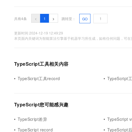
10 分钟在聊天系统中增加
适用于TypeScript网络爬取的常用爬...
专有云
共有4条
<
1
>
跳转至：
GO
更新时间 2024-12-19 12:49:29
本页面内关键词为智能算法引擎基于机器学习所生成，如有任何问题，可在页
TypeScript工具相关内容
TypeScript工具record
TypeScript工
TypeScript您可能感兴趣
TypeScript差异
TypeScript v
TypeScript record
TypeScript