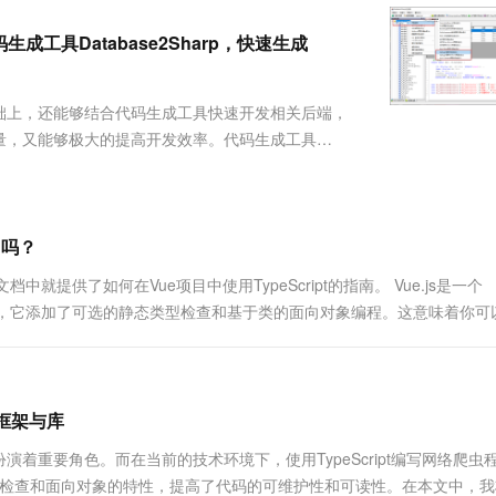
服务生态伙伴
视觉 Coding、空间感知、多模态思考等全面升级
1M上下文，专为长程任务能力而生
云工开物
企业应用
Works
Night Plan 支持 Qwen 3.8-Max
云原生大数据计算服务 MaxCompute
AI 办公
容器服务 Kub
NEW
Red Hat
生成工具Database2Sharp，快速生成
30+ 款产品免费体验
Data Agent 驱动的一站式 Data+AI 开发治理平台
夜间 5 折，Qwen/Meoo/TokenPlan 客户专享
面向分析的企业级SaaS模式云数据仓库
AI智能应用
提供一站式管
科研合作
ERP
堂（旗舰版）
SUSE
智能客服
AI 应用构建
大模型原生
CRM
础上，还能够结合代码生成工具快速开发相关后端，
防护产品
2个月
自动承接线索
建站小程序
量，又能够极大的提高开发效率。代码生成工具
Qoder
大模型服务平台百炼-应用模版
OA 办公系统
HOT
NEW
的部分，通过演绎、归纳、反复演绎和归纳等提炼方式抽取
面向真实软件
个人版上线、团队版降价；千问3.8-Max首发发尝鲜
丰富多元化的应用模版和解决方案
力提升
财税管理
模板建站
种不同的项目上的时候，....
万有无界
大模型服务平台百炼-智能体
400电话
定制建站
的模型效果
灵活可视化地构建企业级 Agent
用吗？
方案
广告营销
模板小程序
秒悟
人工智能平台 PAI
方文档中就提供了如何在Vue项目中使用TypeScript的指南。 Vue.js是一个
定制小程序
云端极速 AI 
新一代 AI 视频生成模型，深度适配广告营销等场景
AI Native 的算法工程平台，一站式完成建模、训练、推理服务部署
aScript超集，它添加了可选的静态类型检查和基于类的面向对象编程。这意味着你
APP 开发
建站系统
虫框架与库
AI 应用
10分钟微调：让0.6B模型媲美235B模
多模态数据信
着重要角色。而在当前的技术环境下，使用TypeScript编写网络爬虫
型
依托云原生高可用架构,实现Dify私有化部署
集，通过类型检查和面向对象的特性，提高了代码的可维护性和可读性。在本文中，
用1%尺寸在特定领域达到大模型90%以上效果