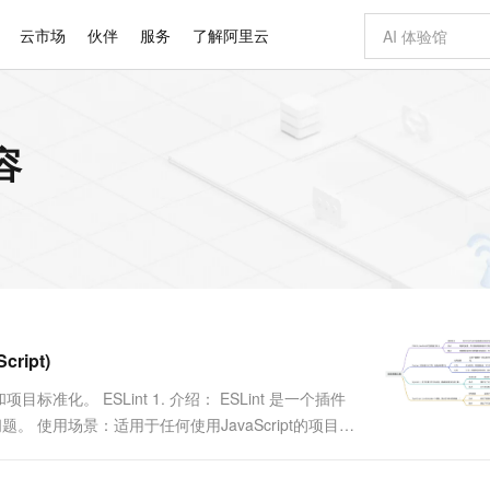
云市场
伙伴
服务
了解阿里云
AI 特惠
数据与 API
成为产品伙伴
企业增值服务
最佳实践
价格计算器
AI 场景体
基础软件
产品伙伴合
阿里云认证
市场活动
配置报价
大模型
容
自助选配和估算价格
步到位
智启 AI 普惠权益
产品生态集成认证中心
企业支持计划
云上春晚
域名与网站
Qwen Audio：打造专属 AI 语音助手
千问官方 MaaS 平台，为开发者和 Agent 而生，新用户赠送 1 亿 + tokens 额度
一句话生成原生
AI Coding
阿里云Maa
2026 阿里云
云服务器 E
为企业打
数据集
Windows
大模型认证
模型
NEW
NEW
格式还原
值低价云产品抢先购
至高享 1亿+免费 tokens，加速 Al 应用落地
提供智能易用的域名与建站服务
Qwen-Audio-3.0-Realtime 端到端实时语音角色扮演
输入一句话想法,
智能编程，一键
安全可靠、
产品生态伙伴
专家技术服务
云上奥运之旅
弹性计算合作
阿里云中企出
手机三要素
宝塔 Linux
全部认证
价格优势
开源旗舰模型
即刻拥有 DeepSeek-V4-Pro
阿里云 OPC 创新助力计划
千问大模型
一键部署幻兽
AI 电商营销
对象存储 O
大模型
产品生态伙伴工作台
企业增值服务台
云栖战略参考
云存储合作计
云栖大会
身份实名认证
CentOS
训练营
推动算力普惠，释放技术红利
最高返9万
真正可用的 1M 上下文,一次完成代码全链路开发
快速构建应用程序和网站，即刻迈出上云第一步
轻松解锁专属 DeepSeek-V4-Pro
至高百万元 Token 补贴，加速一人公司成长
多元化、高性能、安全可靠的大模型服务
一键购买专属
从图文生成到
云上的中国
数据库合作计
活动全景
短信
Docker
图片和
自进化智能体
5 分钟轻松部署专属 QwenPaw
Token Plan 模型订阅计划
数字证书管理服务（原SSL证书）
高效搭建 AI
AI 广告创作
无影云电脑
企业成长
NEW
HOT
信息公告
看见新力量
云网络合作计
OCR 文字识别
JAVA
越聪明
证享300元代金券
全托管，含MySQL、PostgreSQL、SQL Server、MariaDB多引擎
Qwen3.8-Max 首发尝鲜，限时加量 10 倍，夜间低至2折
实现全站HTTPS，呈现可信的WEB访问
从聊天伙伴进化为能主动干活的本地数字员工
图文、视频一
随时随地安
Kimi-K3
HappyHors
NEW
魔搭 Mode
loud
服务实践
官网公告
cript)
Kimi 最新旗舰模型，长程编程与推理利器
让文字生成流
金融模力时刻
Salesforce O
版
发票查验
全能环境
Claude Code + GStack 打造工程团队
千问办公，限时限量积分加倍
Qoder
低代码高效构
AI 建站
短信服务
型
NEW
作计划
计划
创新中心
魔搭 ModelSc
健康状态
理服务
让AI从“聊天伙伴”进化为能干活的“数字员工”
安装技能 GStack，拥有专属 AI 工程团队
你的AI工作搭子，覆盖日常办公高频场景
面向真实软件的智能体编程平台
0 代码专业建
。 ESLint 1. 介绍： ESLint 是一个插件
客户案例
天气预报查询
操作系统
Deepseek-v4-pro
HappyHors
态合作计划
题。 使用场景：适用于任何使用JavaScript的项目，
态智能体模型
旗舰 MoE 大模型，百万上下文与顶尖推理能力
图生视频，流
同享
万小智 AI 建站低至 15元/月
Qoder CN
AI 短剧/漫剧
云原生数据库 
快递物流查询
WordPress
成为服务伙
高校合作
点，立即开启云上创新
覆盖公网/内网、递归/权威、移动APP等全场景解析服务
送.CN域名，送备案服务码
基于千问大模型等，支持代码智能生成、研发智能问答
AI助力短剧
GLM-5.2
Wan2.7-T
Ubuntu