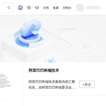
文档
备案
控制台
验
作计划
器
AI 活动
专业服务
服务伙伴合作计划
开发者社区
加入我们
产品动态
服务平台百炼
阿里云 OPC 创新助力计划
一站式生成采购清单，支持单品或批量购买
可编辑精美 PPT 文稿
S产品伙伴计划（繁花）
峰会
CS
造的大模型服务与应用开发平台
Agency Agents：拥有专属领域专家
AI 生产力先锋
Al MaaS 服务伙伴赋能合作
域名
博文
Careers
至高可申请百万元
Qwen3.8-Max 模型上线
 轻松生成专业的 PPT
开启高性价比 AI 编程新体验
弹性可伸缩的云计算服务
先锋实践拓展 AI 生产力的边界
多领域专家智能体,一键组建 AI 虚拟交付团队
Token 补贴，五大权
计划
海大会
伙伴信用分合作计划
商标
问答
社会招聘
益加速 OPC 成功
帕鲁游戏服务器
SS
HappyHorse 打造一站式影视创作平台
飞天发布时刻
HOT
Open Search 向量检索版支
划
备案
电子书
校园招聘
联机服务器，轻松开启游戏
视频创作，一键激活电商全链路生产力
稳定、安全、高性价比、高性能的云存储服务
所见，即是所愿
持视频检索 Pipeline 功能
可视化编排打通从文字构思到成片全链路闭环
更多支持
划
公司注册
镜像站
视频生成
语音识别与合成
 智能体与工作流应用
漫剧工坊：一站式动画创作平台
AI 实训营
应用身份服务 (IDaaS)
合作伙伴培训与认证
阿里巴巴终端技术
划
上云迁移
站生成，高效打造优质广告素材
全接入的云上超级电脑
通过阿里云百炼高效搭建AI应用,助力高效开发
快速生产连贯的高质量长漫剧
从基础到进阶，Agent 创客手把手教你
OpenClaw 管理能力上线
e-1.1-T2V
Qwen3-TTS-Flash
lScope
我要反馈
查询合作伙伴
畅细腻的高质量视频
离线语音合成大模型，多语言方言自适应，低延迟高稳定
n Alibaba Cloud ISV 合作
代维服务
建企业门户网站
10 分钟搭建微信、支付宝小程序
MaxCompute MaxFrame 提
阿里巴巴终端技术最新内容汇聚
+关注
创新加速
ope
登录合作伙伴管理后台
我要建议
站，无忧落地极速上线
以可视化方式快速构建移动和 PC 门户网站
国内短信简单易用，安全可靠，秒级触达，全球覆盖200+国家和地区。
高效部署网站，快速应用到小程序
供自动弹性内存功能
在此，由阿里巴巴终端委员会官
e-1.1-I2V
Cosyvoice-V3-Flash
安全
方运营。阿里巴巴终端委员会是
畅自然，细节丰富
高表现力语音合成大模型，语音克隆听感自然
我要投诉
PolarDB
上云场景组合购
Milvus 弹性伸缩功能新增节
伴
阿里集团面向前端、客户端的虚
漫剧创作，剧本、分镜、视频高效生成
100%兼容MySQL、PostgreSQL，兼容Oracle，支持集中和分布式
覆盖90%+业务场景，专享组合折扣价
点支持范围
2V
VPN
Fun-ASR
拟技术组织。我们的愿景是着眼