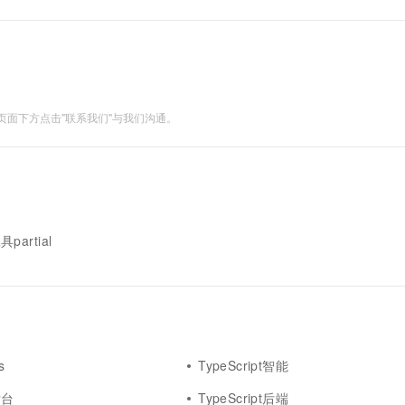
一个 AI 助手
超强辅助，Bol
即刻拥有 DeepSeek-R1 满血版
在企业官网、通讯软件中为客户提供 AI 客服
多种方案随心选，轻松解锁专属 DeepSeek
面下方点击"联系我们"与我们沟通。
具partial
s
TypeScript智能
后台
TypeScript后端