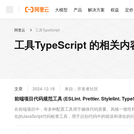
大模型
产品
解决方案
权益
定价
阿里云
工具TypeScript
大模型
产品
解决方案
权益
定价
云市场
伙伴
服务
了解阿里云
精选产品
精选解决方案
普惠上云
产品定价
精选商城
成为销售伙伴
售前咨询
为什么选择阿里云
千问AI平台
工具TypeScript 的相关内
了解云产品的定价详情
大模型服务平台百炼
睿译宝，AI翻译排版一
普惠上云 官方力荐
分销伙伴
在线服务
网站建设
什么是云计算
大
大模型服务与应用平台
上传文档即自动完成翻译和
云服务器38元/年起，超
咨询伙伴
多端小程序
技术领先
云上成本管理
售后服务
轻量应用服务器
GLM-5.2：长任务时代
官方推荐返现计划
大模型
精选产品
精选解决方案
Salesforce 国际版订阅
稳定可靠
管理和优化成本
推荐新用户得奖励，单订单
销售伙伴合作计划
自助服务
友盟天域
安全合规
人工智能与机器学习
AI
文本生成
云数据库 RDS
Hermes Agent，打造
云工开物
无影生态合作计划
在线服务
文章
2024-12-18
来自：开发者社区
观测云
分析师报告
自主进化，持久记忆，越用
高校专属算力普惠，学生认
计算
互联网应用开发
Qwen3.8-Max
HOT
Salesforce On Alibaba C
工单服务
前端项目代码规范工具 (ESLint. Prettier. Stylelint. TypeS
智能体时代全能旗舰模型
Tuya 物联网平台阿里云
研究报告与白皮书
人工智能平台 PAI
快速拥有专属 OpenClaw
大模
Consulting Partner 合
大数据
容器
免费试用
短信专区
一站式AI开发、训练和推
在前端项目中，有多种配置工具用于确保代码质量、风格一致性和项目标准化
蓝凌 OA
Qwen3.7-Plus
AI 大模型销售与服务生
现代化应用
化的JavaScript代码检查工具，用于识别代码中的错误和潜在的问
存储
天池大赛
能看、能想、能动手的多模
云解析DNS
解决方案免费试用 新老
电子合同
特别是大型项目和团队...
最高领取价值200元试用
安全
网络与CDN
AI 算法大赛
Qwen3-VL-Plus
畅捷通