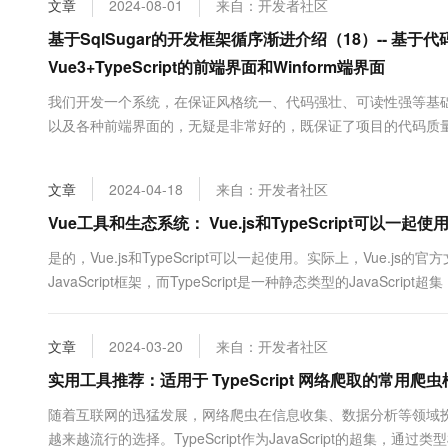
文章
2024-08-01
来自：开发者社区
大数据开发治理平台 Data
AI 产品 免费试用
网络
安全
云开发大赛
Tableau 订阅
基于SqlSugar的开发框架循序渐进介绍（18）-- 基于代码
1亿+ 大模型 tokens 和 
可观测
入门学习赛
中间件
Vue3+TypeScript的前端界面和Winform端界面
AI空中课堂在线直播课
云防火墙
140+云产品 免费试用
大模型服务
上云与迁云
我们开发一个系统，在保证风格统一、代码强壮、可读性强等基
云原生的云上边界网络安全
产品新客免费试用，最长1
数据库
生态解决方案
以及各种前端界面的，无疑是非常好的，既保证了项目的代码质
千问AI平台-Token Plan
企业出海
大模型ACA认证体验
大数据计算
Database2Sharp是在完善的开发项目上，抽取出数据变化
助力企业全员 AI 认知与能
行业生态解决方案
出相关的规则，以工具的方式来快速提高生产率，使得我们在开发各
政企业务
媒体服务
文章
2024-04-18
来自：开发者社区
千问AI平台-模型体验
开发者生态解决方案
在线体验全尺寸、多种模态
Vue工具和生态系统： Vue.js和TypeScript可以一起使
企业服务与云通信
AI 开发和 AI 应用解决
Happy 系列大模型
是的，Vue.js和TypeScript可以一起使用。实际上，Vue.js的官
域名与网站
JavaScript框架，而TypeScript是一种静态类型的Jav
TypeScript代...
终端用户计算
文章
2024-03-20
来自：开发者社区
Serverless
大模型解决方案
实用工具推荐：适用于 TypeScript 网络爬取的常用爬
开发工具
快速部署 Dify，高效搭建 
随着互联网的迅猛发展，网络爬虫在信息收集、数据分析等领域扮演
迁移与运维管理
越来越流行的选择。TypeScript作为JavaScript的超