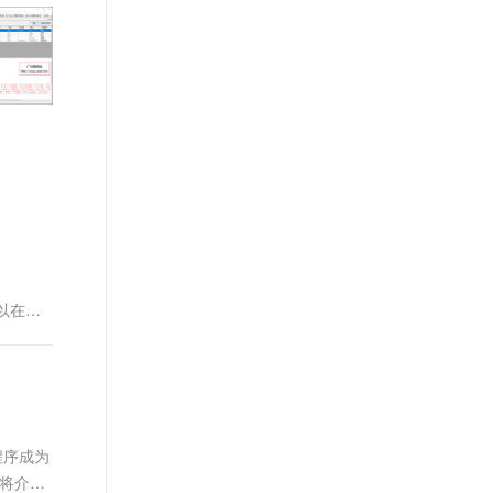
文戏情感细腻自然，动作戏激烈拳拳到肉，实现更强表演能力
支持中英文自由切换，具备更强的噪声鲁棒性
ernetes 版 ACK
用户体验前沿、技术创新引领业
云聚AI 严选权益
AI 原生数据库服务发布
SSL 证书
，一键激活高效办公新体验
理容器应用的 K8s 服务
精选AI产品，从模型到应用全链提效
Agent 数据网关
界，将面向未来，制定技术策略
堡垒机
和目标并落地执行，推动终端技
AI 用量加速计划
云原生数据库 PolarDB
应用
术发展，帮助工程师成长，打造
防火墙
、识别商机，让客服更高效、服务更出色。
新老同享，达量后返
Agentic Database 发布
顶级的终端体验。同时我们运营
千问办公
主机安全
NEW
着阿里巴巴终端域的官方公众
的智能体编程平台
一站式AI生产力平台
号：阿里巴巴终端技术，欢迎关
注。
AI 应用及服务市场
伶鹊
企业级人与Agent协作平台，接入和调度多个数字员工
智能客服平台，对话机器人、对话分析、智能外呼
AI 应用
大模型服务平台百炼 - 全妙
大模型
应用创作平台
多模态内容创作工具，已接入 DeepSeek
可以在
自然语言处理
数据标注
机器学习
息提取
与 AI 智能体进行实时音视频通话
程序成为
从文本、图片、视频中提取结构化的属性信息
构建支持视频理解的 AI 音视频实时通话应用
我将介绍