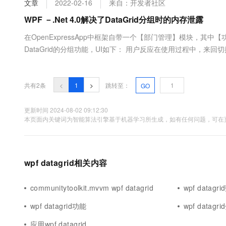
文章
2022-02-16
来自：开发者社区
大数据开发治理平台 Data
AI 产品 免费试用
网络
安全
云开发大赛
Tableau 订阅
WPF －.Net 4.0解决了DataGrid分组时的内存泄露
1亿+ 大模型 tokens 和 
可观测
入门学习赛
中间件
AI空中课堂在线直播课
在OpenExpressApp中框架自带一个【部门管理】模块，其中【
云防火墙
140+云产品 免费试用
大模型服务
DataGrid的分组功能，UI如下： 用户反应在使用过程中，
上云与迁云
云原生的云上边界网络安全
产品新客免费试用，最长1
数据库
发现允许速度慢的和蜗牛一样。既然这么明显，打开任务管理器，未
生态解决方案
千问AI平台-Token Plan
企业出海
大模型ACA认证体验
切换20次后，发现内存飚升为94580，如果模块负责一些...
大数据计算
助力企业全员 AI 认知与能
行业生态解决方案
共有2条
<
1
>
跳转至：
GO
政企业务
媒体服务
千问AI平台-模型体验
开发者生态解决方案
在线体验全尺寸、多种模态
更新时间 2024-08-02 09:12:30
企业服务与云通信
本页面内关键词为智能算法引擎基于机器学习所生成，如有任何问题，可在页
AI 开发和 AI 应用解决
Happy 系列大模型
域名与网站
终端用户计算
wpf datagrid相关内容
Serverless
大模型解决方案
communitytoolkit.mvvm wpf datagrid
wpf datagr
开发工具
快速部署 Dify，高效搭建 
wpf datagrid功能
wpf datagr
迁移与运维管理
应用wpf datagrid