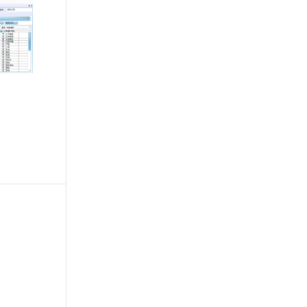
文戏情感细腻自然，动作戏激烈拳拳到肉，实现更强表演能力
支持中英文自由切换，具备更强的噪声鲁棒性
ernetes 版 ACK
云聚AI 严选权益
AI 原生数据库服务发布
SSL 证书
，一键激活高效办公新体验
理容器应用的 K8s 服务
精选AI产品，从模型到应用全链提效
Agent 数据网关
堡垒机
AI 用量加速计划
云原生数据库 PolarDB
应用
防火墙
、识别商机，让客服更高效、服务更出色。
新老同享，达量后返
Agentic Database 发布
千问办公
主机安全
NEW
的智能体编程平台
一站式AI生产力平台
AI 应用及服务市场
伶鹊
企业级人与Agent协作平台，接入和调度多个数字员工
智能客服平台，对话机器人、对话分析、智能外呼
AI 应用
大模型服务平台百炼 - 全妙
大模型
应用创作平台
多模态内容创作工具，已接入 DeepSeek
自然语言处理
数据标注
机器学习
息提取
与 AI 智能体进行实时音视频通话
从文本、图片、视频中提取结构化的属性信息
构建支持视频理解的 AI 音视频实时通话应用