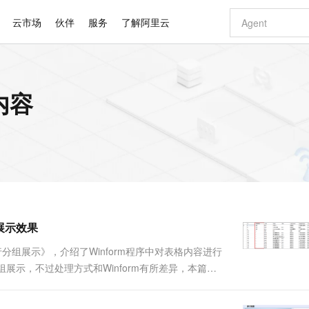
云市场
伙伴
服务
了解阿里云
AI 特惠
数据与 API
成为产品伙伴
企业增值服务
最佳实践
价格计算器
AI 场景体
基础软件
产品伙伴合
阿里云认证
市场活动
配置报价
大模型
关内容
自助选配和估算价格
步到位
智启 AI 普惠权益
产品生态集成认证中心
企业支持计划
云上春晚
域名与网站
Qwen Audio：打造专属 AI 语音助手
千问官方 MaaS 平台，为开发者和 Agent 而生，新用户赠送 1 亿 + tokens 额度
一句话生成原生
AI Coding
阿里云Maa
2026 阿里云
云服务器 E
为企业打
数据集
Windows
大模型认证
模型
NEW
NEW
格式还原
值低价云产品抢先购
至高享 1亿+免费 tokens，加速 Al 应用落地
提供智能易用的域名与建站服务
Qwen-Audio-3.0-Realtime 端到端实时语音角色扮演
输入一句话想法,
智能编程，一键
安全可靠、
产品生态伙伴
专家技术服务
云上奥运之旅
弹性计算合作
阿里云中企出
手机三要素
宝塔 Linux
全部认证
价格优势
开源旗舰模型
即刻拥有 DeepSeek-V4-Pro
阿里云 OPC 创新助力计划
千问大模型
一键部署幻兽
AI 电商营销
对象存储 O
大模型
产品生态伙伴工作台
企业增值服务台
云栖战略参考
云存储合作计
云栖大会
身份实名认证
CentOS
训练营
推动算力普惠，释放技术红利
最高返9万
真正可用的 1M 上下文,一次完成代码全链路开发
快速构建应用程序和网站，即刻迈出上云第一步
轻松解锁专属 DeepSeek-V4-Pro
至高百万元 Token 补贴，加速一人公司成长
多元化、高性能、安全可靠的大模型服务
一键购买专属
从图文生成到
云上的中国
数据库合作计
活动全景
短信
Docker
图片和
自进化智能体
5 分钟轻松部署专属 QwenPaw
Token Plan 模型订阅计划
数字证书管理服务（原SSL证书）
高效搭建 AI
AI 广告创作
无影云电脑
企业成长
NEW
HOT
信息公告
看见新力量
云网络合作计
OCR 文字识别
JAVA
越聪明
证享300元代金券
全托管，含MySQL、PostgreSQL、SQL Server、MariaDB多引擎
Qwen3.8-Max 首发尝鲜，限时加量 10 倍，夜间低至2折
实现全站HTTPS，呈现可信的WEB访问
从聊天伙伴进化为能主动干活的本地数字员工
图文、视频一
随时随地安
Kimi-K3
HappyHors
NEW
魔搭 Mode
loud
服务实践
官网公告
展示效果
Kimi 最新旗舰模型，长程编程与推理利器
让文字生成流
金融模力时刻
Salesforce O
版
发票查验
全能环境
Claude Code + GStack 打造工程团队
千问办公，限时限量积分加倍
Qoder
低代码高效构
AI 建站
短信服务
型
NEW
作计划
计划
创新中心
魔搭 ModelSc
健康状态
理服务
让AI从“聊天伙伴”进化为能干活的“数字员工”
安装技能 GStack，拥有专属 AI 工程团队
你的AI工作搭子，覆盖日常办公高频场景
面向真实软件的智能体编程平台
0 代码专业建
分组展示》，介绍了Winform程序中对表格内容进行
客户案例
天气预报查询
操作系统
Deepseek-v4-pro
HappyHors
态合作计划
展示，不过处理方式和Winform有所差异，本篇随
态智能体模型
旗舰 MoE 大模型，百万上下文与顶尖推理能力
图生视频，流
同享
万小智 AI 建站低至 15元/月
Qoder CN
AI 短剧/漫剧
云原生数据库 
快递物流查询
WordPress
成为服务伙
DataGrid的分组显示，以及嵌套明细展示效果。 1、
高校合作
点，立即开启云上创新
覆盖公网/内网、递归/权威、移动APP等全场景解析服务
送.CN域名，送备案服务码
基于千问大模型等，支持代码智能生成、研发智能问答
AI助力短剧
GLM-5.2
Wan2.7-T
Ubuntu