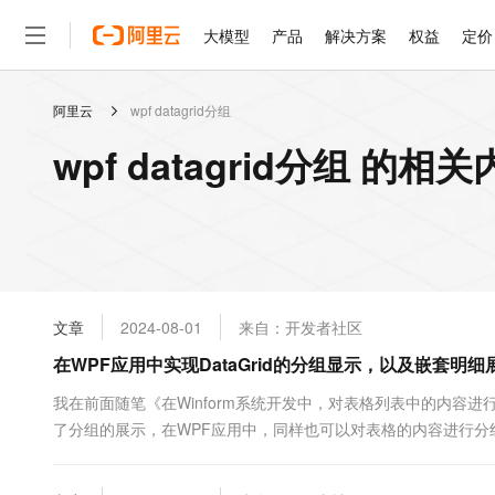
大模型
产品
解决方案
权益
定价
阿里云
wpf datagrid分组
大模型
产品
解决方案
权益
定价
云市场
伙伴
服务
了解阿里云
精选产品
精选解决方案
普惠上云
产品定价
精选商城
成为销售伙伴
售前咨询
为什么选择阿里云
千问AI平台
wpf datagrid分组 的相
了解云产品的定价详情
大模型服务平台百炼
睿译宝，AI翻译排版一
普惠上云 官方力荐
分销伙伴
在线服务
网站建设
什么是云计算
大
大模型服务与应用平台
上传文档即自动完成翻译和
云服务器38元/年起，超
咨询伙伴
多端小程序
技术领先
云上成本管理
售后服务
轻量应用服务器
GLM-5.2：长任务时代
官方推荐返现计划
大模型
精选产品
精选解决方案
Salesforce 国际版订阅
稳定可靠
管理和优化成本
推荐新用户得奖励，单订单
销售伙伴合作计划
自助服务
友盟天域
安全合规
人工智能与机器学习
AI
文本生成
云数据库 RDS
Hermes Agent，打造
云工开物
无影生态合作计划
在线服务
文章
2024-08-01
来自：开发者社区
观测云
分析师报告
自主进化，持久记忆，越用
高校专属算力普惠，学生认
计算
互联网应用开发
Qwen3.8-Max
HOT
Salesforce On Alibaba C
工单服务
在WPF应用中实现DataGrid的分组显示，以及嵌套明细
智能体时代全能旗舰模型
Tuya 物联网平台阿里云
研究报告与白皮书
人工智能平台 PAI
快速拥有专属 OpenClaw
大模
Consulting Partner 合
大数据
容器
免费试用
短信专区
一站式AI开发、训练和推
我在前面随笔《在Winform系统开发中，对表格列表中的内容进行
蓝凌 OA
Qwen3.7-Plus
AI 大模型销售与服务生
现代化应用
了分组的展示，在WPF应用中，同样也可以对表格的内容进行分组
存储
天池大赛
能看、能想、能动手的多模
云解析DNS
解决方案免费试用 新老
电子合同
笔同样基于SqlSugar开发框架的基础上，实现在WPF应用中实现
最高领取价值200元试用
安全
网络与CDN
AI 算法大赛
Qwen3-VL-Plus
回顾Winform的表格分组展示效果 ...
畅捷通