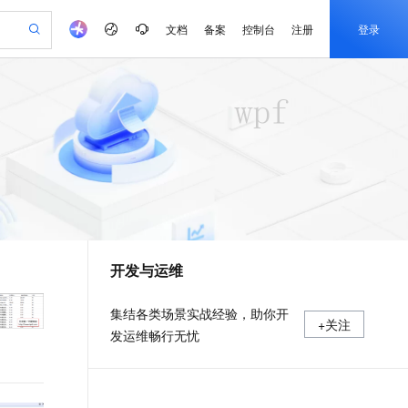
文档
备案
控制台
注册
登录
验
作计划
器
AI 活动
专业服务
服务伙伴合作计划
开发者社区
加入我们
产品动态
服务平台百炼
阿里云 OPC 创新助力计划
一站式生成采购清单，支持单品或批量购买
可编辑精美 PPT 文稿
S产品伙伴计划（繁花）
峰会
CS
造的大模型服务与应用开发平台
Agency Agents：拥有专属领域专家
AI 生产力先锋
Al MaaS 服务伙伴赋能合作
域名
博文
Careers
至高可申请百万元
Qwen3.8-Max 模型上线
 轻松生成专业的 PPT
开启高性价比 AI 编程新体验
弹性可伸缩的云计算服务
先锋实践拓展 AI 生产力的边界
多领域专家智能体,一键组建 AI 虚拟交付团队
Token 补贴，五大权
计划
海大会
伙伴信用分合作计划
商标
问答
社会招聘
益加速 OPC 成功
帕鲁游戏服务器
SS
HappyHorse 打造一站式影视创作平台
飞天发布时刻
HOT
Open Search 向量检索版支
划
备案
电子书
校园招聘
联机服务器，轻松开启游戏
视频创作，一键激活电商全链路生产力
稳定、安全、高性价比、高性能的云存储服务
所见，即是所愿
持视频检索 Pipeline 功能
可视化编排打通从文字构思到成片全链路闭环
更多支持
划
公司注册
镜像站
视频生成
语音识别与合成
 智能体与工作流应用
漫剧工坊：一站式动画创作平台
AI 实训营
应用身份服务 (IDaaS)
合作伙伴培训与认证
开发与运维
划
上云迁移
站生成，高效打造优质广告素材
全接入的云上超级电脑
通过阿里云百炼高效搭建AI应用,助力高效开发
快速生产连贯的高质量长漫剧
从基础到进阶，Agent 创客手把手教你
OpenClaw 管理能力上线
e-1.1-T2V
Qwen3-TTS-Flash
lScope
我要反馈
查询合作伙伴
畅细腻的高质量视频
离线语音合成大模型，多语言方言自适应，低延迟高稳定
n Alibaba Cloud ISV 合作
代维服务
建企业门户网站
10 分钟搭建微信、支付宝小程序
MaxCompute MaxFrame 提
集结各类场景实战经验，助你开
+关注
创新加速
ope
登录合作伙伴管理后台
我要建议
站，无忧落地极速上线
以可视化方式快速构建移动和 PC 门户网站
国内短信简单易用，安全可靠，秒级触达，全球覆盖200+国家和地区。
高效部署网站，快速应用到小程序
供自动弹性内存功能
发运维畅行无忧
e-1.1-I2V
Cosyvoice-V3-Flash
安全
畅自然，细节丰富
高表现力语音合成大模型，语音克隆听感自然
我要投诉
PolarDB
上云场景组合购
Milvus 弹性伸缩功能新增节
伴
漫剧创作，剧本、分镜、视频高效生成
100%兼容MySQL、PostgreSQL，兼容Oracle，支持集中和分布式
覆盖90%+业务场景，专享组合折扣价
点支持范围
2V
VPN
Fun-ASR