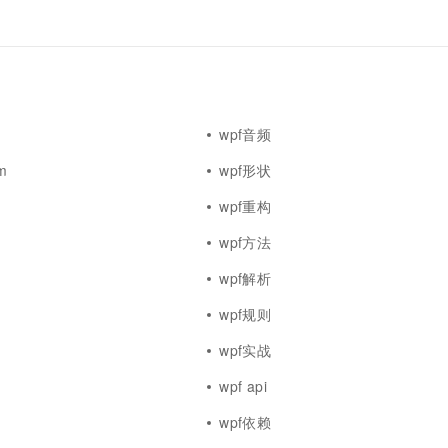
一个 AI 助手
超强辅助，Bol
即刻拥有 DeepSeek-R1 满血版
在企业官网、通讯软件中为客户提供 AI 客服
多种方案随心选，轻松解锁专属 DeepSeek
wpf音频
rm
wpf形状
wpf重构
s
wpf方法
wpf解析
wpf规则
wpf实战
wpf api
wpf依赖