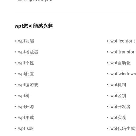
10 分钟在聊天系统中增加
专有云
wpf您可能感兴趣
wpf功能
wpf iconfont
wpf播放器
wpf transfo
wpf个性
wpf自动化
wpf配置
wpf window
wpf编游戏
wpf机制
wpf树
wpf区别
wpf开源
wpf开发者
wpf集成
wpf实践
wpf sdk
wpf代码生成