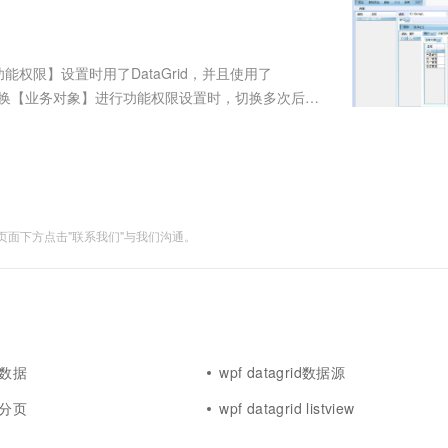
服务生态伙伴
视觉 Coding、空间感知、多模态思考等全面升级
1M上下文，专为长程任务能力而生
云工开物
企业应用
Works
Night Plan 支持 Qwen 3.8-Max
云原生大数据计算服务 MaxCompute
AI 办公
容器服务 Kub
NEW
Red Hat
30+ 款产品免费体验
Data Agent 驱动的一站式 Data+AI 开发治理平台
夜间 5 折，Qwen/Meoo/TokenPlan 客户专享
面向分析的企业级SaaS模式云数据仓库
AI智能应用
提供一站式管
科研合作
ERP
堂（旗舰版）
SUSE
功能权限】设置时用了DataGrid，并且使用了
智能客服
AI 应用构建
大模型原生
CRM
来回切换【业务对象】进行功能权限设置时，切换多次后会
防护产品
2个月
自动承接线索
设置功能权限时内存消耗如下图为50496： 来回
建站小程序
Qoder
大模型服务平台百炼-应用模版
OA 办公系统
HOT
NEW
面向真实软件
个人版上线、团队版降价；千问3.8-Max首发发尝鲜
丰富多元化的应用模版和解决方案
力提升
财税管理
模板建站
万有无界
大模型服务平台百炼-智能体
400电话
定制建站
的模型效果
灵活可视化地构建企业级 Agent
面下方点击"联系我们"与我们沟通。
方案
广告营销
模板小程序
秒悟
人工智能平台 PAI
定制小程序
云端极速 AI 
新一代 AI 视频生成模型，深度适配广告营销等场景
AI Native 的算法工程平台，一站式完成建模、训练、推理服务部署
APP 开发
建站系统
id数据
wpf datagrid数据源
AI 应用
10分钟微调：让0.6B模型媲美235B模
多模态数据信
id分页
wpf datagrid listview
型
依托云原生高可用架构,实现Dify私有化部署
用1%尺寸在特定领域达到大模型90%以上效果