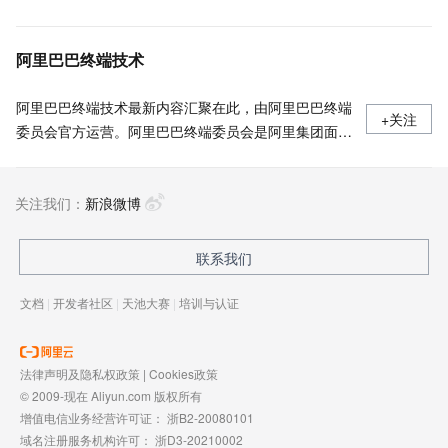
阿里巴巴终端技术
阿里巴巴终端技术最新内容汇聚在此，由阿里巴巴终端
+关注
委员会官方运营。阿里巴巴终端委员会是阿里集团面向
前端、客户端的虚拟技术组织。我们的愿景是着眼用户
体验前沿、技术创新引领业界，将面向未来，制定技术
关注我们：
策略和目标并落地执行，推动终端技术发展，帮助工程
新浪微博
师成长，打造顶级的终端体验。同时我们运营着阿里巴
巴终端域的官方公众号：阿里巴巴终端技术，欢迎关
联系我们
注。
文档
|
开发者社区
|
天池大赛
|
培训与认证
法律声明及隐私权政策
|
Cookies政策
© 2009-现在 Aliyun.com 版权所有
增值电信业务经营许可证：
浙B2-20080101
域名注册服务机构许可：
浙D3-20210002