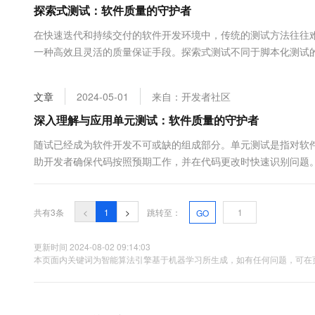
探索式测试：软件质量的守护者
大数据开发治理平台 Data
AI 产品 免费试用
网络
安全
云开发大赛
Tableau 订阅
1亿+ 大模型 tokens 和 
在快速迭代和持续交付的软件开发环境中，传统的测试方法往往难以跟上开
可观测
入门学习赛
中间件
AI空中课堂在线直播课
一种高效且灵活的质量保证手段。探索式测试不同于脚本化测试
云防火墙
140+云产品 免费试用
大模型服务
计、执行和结果评估。 首先...
上云与迁云
云原生的云上边界网络安全
产品新客免费试用，最长1
数据库
生态解决方案
千问AI平台-Token Plan
文章
2024-05-01
来自：开发者社区
企业出海
大模型ACA认证体验
大数据计算
助力企业全员 AI 认知与能
行业生态解决方案
深入理解与应用单元测试：软件质量的守护者
政企业务
媒体服务
千问AI平台-模型体验
开发者生态解决方案
随试已经成为软件开发不可或缺的组成部分。单元测试是指对软
在线体验全尺寸、多种模态
企业服务与云通信
助开发者确保代码按照预期工作，并在代码更改时快速识别问题
AI 开发和 AI 应用解决
的内部结构有深入了解。一个有效的单元测试应该具备以下特征： 
Happy 系列大模型
域名与网站
共有3条
<
1
>
跳转至：
GO
终端用户计算
Serverless
更新时间 2024-08-02 09:14:03
大模型解决方案
本页面内关键词为智能算法引擎基于机器学习所生成，如有任何问题，可在页
开发工具
快速部署 Dify，高效搭建 
迁移与运维管理