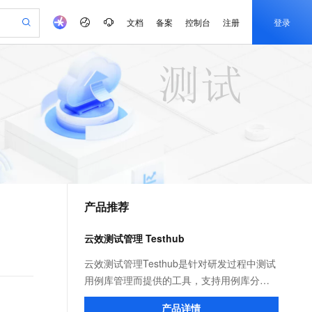
文档
备案
控制台
注册
登录
验
作计划
器
AI 活动
专业服务
服务伙伴合作计划
开发者社区
加入我们
产品动态
服务平台百炼
阿里云 OPC 创新助力计划
一站式生成采购清单，支持单品或批量购买
io：打造专属 AI 语音助手
S产品伙伴计划（繁花）
峰会
CS
造的大模型服务与应用开发平台
一句话生成原生可编辑精美 PPT 文稿
AI 生产力先锋
Al MaaS 服务伙伴赋能合作
域名
博文
Careers
至高可申请百万元
Qwen3.8-Max 模型上线
开启高性价比 AI 编程新体验
弹性可伸缩的云计算服务
Qwen-Audio-3.0-Realtime 端到端实时语音角色扮演
输入一句话想法, 轻松生成专业的 PPT
先锋实践拓展 AI 生产力的边界
Token 补贴，五大权
计划
海大会
伙伴信用分合作计划
商标
问答
社会招聘
益加速 OPC 成功
eek-V4-Pro
SS
一键部署幻兽帕鲁游戏服务器
飞天发布时刻
HOT
Open Search 向量检索版支
划
备案
电子书
校园招聘
pSeek-V4-Pro
视频创作，一键激活电商全链路生产力
稳定、安全、高性价比、高性能的云存储服务
一键购买专属联机服务器，轻松开启游戏
所见，即是所愿
持视频检索 Pipeline 功能
更多支持
划
公司注册
镜像站
视频生成
语音识别与合成
专属 QwenPaw
漫剧工坊：一站式动画创作平台
AI 实训营
HOT
应用身份服务 (IDaaS)
合作伙伴培训与认证
产品推荐
划
上云迁移
站生成，高效打造优质广告素材
全接入的云上超级电脑
从聊天伙伴进化为能主动干活的本地数字员工
快速生产连贯的高质量长漫剧
从基础到进阶，Agent 创客手把手教你
OpenClaw 管理能力上线
e-1.1-T2V
Qwen3-TTS-Flash
lScope
我要反馈
查询合作伙伴
畅细腻的高质量视频
离线语音合成大模型，多语言方言自适应，低延迟高稳定
n Alibaba Cloud ISV 合作
代维服务
建企业门户网站
10 分钟搭建微信、支付宝小程序
云效测试管理 Testhub
MaxCompute MaxFrame 提
创新加速
ope
登录合作伙伴管理后台
我要建议
站，无忧落地极速上线
以可视化方式快速构建移动和 PC 门户网站
国内短信简单易用，安全可靠，秒级触达，全球覆盖200+国家和地区。
高效部署网站，快速应用到小程序
供自动弹性内存功能
e-1.1-I2V
Cosyvoice-V3-Flash
云效测试管理Testhub是针对研发过程中测试
安全
畅自然，细节丰富
高表现力语音合成大模型，语音克隆听感自然
我要投诉
PolarDB
用例库管理而提供的工具，支持用例库分组
上云场景组合购
Milvus 弹性伸缩功能新增节
伴
漫剧创作，剧本、分镜、视频高效生成
100%兼容MySQL、PostgreSQL，兼容Oracle，支持集中和分布式
覆盖90%+业务场景，专享组合折扣价
点支持范围
的创建、编辑、批量导入等功能，告别传统
2V
VPN
Fun-ASR
产品详情