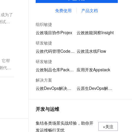
项目管理中测试用例重复撰写、用例信息共
文戏情感细腻自然，动作戏激烈拳拳到肉，实现更强表演能力
支持中英文自由切换，具备更强的噪声鲁棒性
ernetes 版 ACK
云聚AI 严选权益
AI 原生数据库服务发布
SSL 证书
享不易的问题，成为测试人员专属的「武器
免费使用
产品文档
，一键激活高效办公新体验
理容器应用的 K8s 服务
精选AI产品，从模型到应用全链提效
Agent 数据网关
，成为了
库」。
堡垒机
测试设
AI 用量加速计划
云原生数据库 PolarDB
组织敏捷
应用
防火墙
、识别商机，让客服更高效、服务更出色。
新老同享，达量后返
Agentic Database 发布
云效项目协作Projex
云效效能洞察Insight
千问办公
主机安全
NEW
研发敏捷
的智能体编程平台
一站式AI生产力平台
云效代码管理Codeup
云效流水线Flow
AI 应用及服务市场
伶鹊
。它帮
研发敏捷
企业级人与Agent协作平台，接入和调度多个数字员工
智能客服平台，对话机器人、对话分析、智能外呼
测代码
AI 应用
云效制品仓库Packages
应用开发Appstack
大模型服务平台百炼 - 全妙
大模型
解决方案
应用创作平台
多模态内容创作工具，已接入 DeepSeek
云效DevOps解决方案
云原生DevOps解决方案
自然语言处理
数据标注
开发与运维
机器学习
息提取
与 AI 智能体进行实时音视频通话
集结各类场景实战经验，助你开
从文本、图片、视频中提取结构化的属性信息
构建支持视频理解的 AI 音视频实时通话应用
+关注
发运维畅行无忧