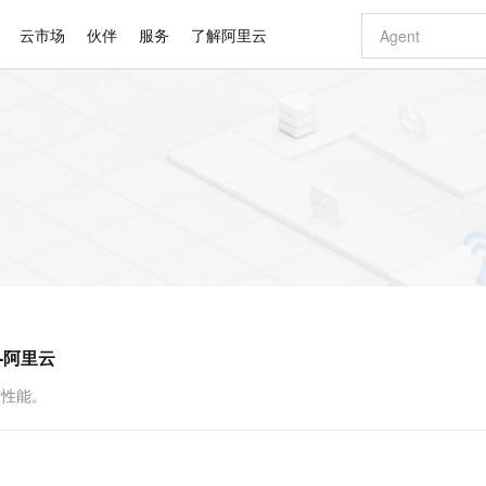
云市场
伙伴
服务
了解阿里云
AI 特惠
数据与 API
成为产品伙伴
企业增值服务
最佳实践
价格计算器
AI 场景体
基础软件
产品伙伴合
阿里云认证
市场活动
配置报价
大模型
自助选配和估算价格
新方式
睿译宝，AI翻译排版一步到位
智启 AI 普惠权益
产品生态集成认证中心
企业支持计划
云上春晚
域名与网站
千问官方 MaaS 平台，为开发者和 Agent 而生，新用户赠送 1 亿 + tokens 额度
Qwen Aud
AI Coding
阿里云Maa
2026 阿里云
云服务器 E
为企业打
数据集
Windows
大模型认证
模型
NEW
NEW
交付可用成果
值低价云产品抢先购
上传文档即自动完成翻译和格式还原
至高享 1亿+免费 tokens，加速 Al 应用落地
提供智能易用的域名与建站服务
智能编程，一键
安全可靠、
产品生态伙伴
专家技术服务
云上奥运之旅
弹性计算合作
阿里云中企出
手机三要素
宝塔 Linux
全部认证
价格优势
有专属领域专家
GLM-5.2：长任务时代开源旗舰模型
阿里云 OPC 创新助力计划
千问大模型
即刻拥有 DeepS
AI 电商营销
对象存储 O
大模型
产品生态伙伴工作台
企业增值服务台
云栖战略参考
云存储合作计
云栖大会
身份实名认证
CentOS
训练营
推动算力普惠，释放技术红利
最高返9万
多领域专家智能体,一键组建 AI 虚拟交付团队
快速构建应用程序和网站，即刻迈出上云第一步
至高百万元 Token 补贴，加速一人公司成长
多元化、高性能、安全可靠的大模型服务
真正可用的 1M 上下文,一次完成代码全链路开发
轻松解锁专属 Dee
从图文生成到
云上的中国
数据库合作计
活动全景
短信
Docker
图片和
站式影视创作平台
Hermes Agent，打造自进化智能体
Token Plan 模型订阅计划
数字证书管理服务（原SSL证书）
5 分钟轻松部署
AI 广告创作
无影云电脑
企业成长
NEW
信息公告
看见新力量
云网络合作计
OCR 文字识别
JAVA
证享300元代金券
可视化编排打通从文字构思到成片全链路闭环
全托管，含MySQL、PostgreSQL、SQL Server、MariaDB多引擎
自主进化，持久记忆，越用越聪明
Qwen3.8-Max 首发尝鲜，限时加量 10 倍，夜间低至2折
实现全站HTTPS，呈现可信的WEB访问
图文、视频一
随时随地安
Kimi-K3
HappyHors
NEW
魔搭 Mode
loud
服务实践
官网公告
-阿里云
Kimi 最新旗舰模型，长程编程与推理利器
让文字生成流
金融模力时刻
Salesforce O
版
发票查验
全能环境
Claude Code + GStack 打造工程团队
千问办公，限时限量积分加倍
Qoder
低代码高效构
AI 建站
短信服务
型
NEW
作计划
计划
创新中心
魔搭 ModelSc
健康状态
理服务
让AI从“聊天伙伴”进化为能干活的“数字员工”
安装技能 GStack，拥有专属 AI 工程团队
你的AI工作搭子，覆盖日常办公高频场景
面向真实软件的智能体编程平台
0 代码专业建
信性能。
客户案例
天气预报查询
操作系统
Deepseek-v4-pro
HappyHors
态合作计划
态智能体模型
旗舰 MoE 大模型，百万上下文与顶尖推理能力
图生视频，流
同享
万小智 AI 建站低至 15元/月
Qoder CN
AI 短剧/漫剧
云原生数据库 
快递物流查询
WordPress
成为服务伙
高校合作
点，立即开启云上创新
覆盖公网/内网、递归/权威、移动APP等全场景解析服务
送.CN域名，送备案服务码
基于千问大模型等，支持代码智能生成、研发智能问答
AI助力短剧
GLM-5.2
Wan2.7-T
Ubuntu