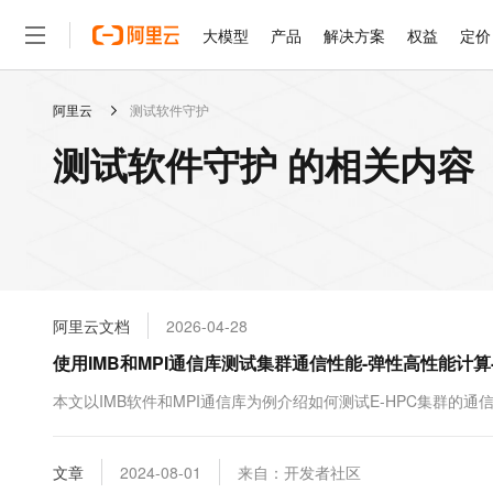
大模型
产品
解决方案
权益
定价
阿里云
测试软件守护
大模型
产品
解决方案
权益
定价
云市场
伙伴
服务
了解阿里云
精选产品
精选解决方案
普惠上云
产品定价
精选商城
成为销售伙伴
售前咨询
为什么选择阿里云
千问AI平台
测试软件守护 的相关内容
了解云产品的定价详情
大模型服务平台百炼
千问办公，解锁你的工作
普惠上云 官方力荐
分销伙伴
在线服务
网站建设
什么是云计算
大
大模型服务与应用平台
企业级Agent产品，直接
云服务器38元/年起，超
咨询伙伴
多端小程序
技术领先
云上成本管理
售后服务
轻量应用服务器
Agency Agents：拥
官方推荐返现计划
大模型
精选产品
精选解决方案
Salesforce 国际版订阅
稳定可靠
管理和优化成本
推荐新用户得奖励，单订单
销售伙伴合作计划
自助服务
友盟天域
安全合规
人工智能与机器学习
AI
文本生成
云数据库 RDS
HappyHorse 打造一
云工开物
无影生态合作计划
在线服务
阿里云文档
2026-04-28
观测云
分析师报告
高校专属算力普惠，学生认
计算
互联网应用开发
Qwen3.8-Max
HOT
Salesforce On Alibaba C
工单服务
使用IMB和MPI通信库测试集群通信性能-弹性高性能计算
智能体时代全能旗舰模型
Tuya 物联网平台阿里云
研究报告与白皮书
人工智能平台 PAI
快速拥有专属 OpenClaw
大模
Consulting Partner 合
大数据
容器
免费试用
短信专区
一站式AI开发、训练和推
本文以IMB软件和MPI通信库为例介绍如何测试E-HPC集群的通
蓝凌 OA
Qwen3.7-Plus
AI 大模型销售与服务生
现代化应用
存储
天池大赛
能看、能想、能动手的多模
云解析DNS
解决方案免费试用 新老
电子合同
最高领取价值200元试用
安全
文章
网络与CDN
2024-08-01
来自：开发者社区
AI 算法大赛
Qwen3-VL-Plus
畅捷通