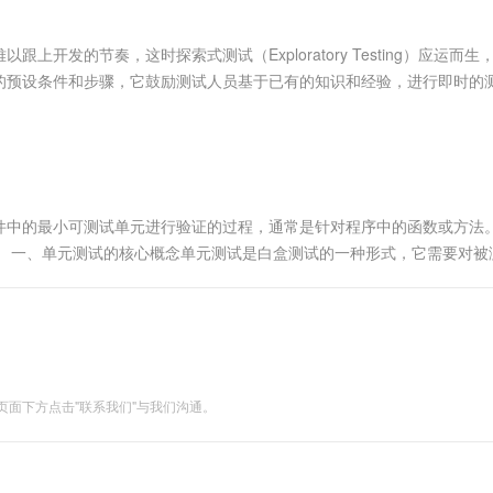
服务生态伙伴
视觉 Coding、空间感知、多模态思考等全面升级
1M上下文，专为长程任务能力而生
云工开物
企业应用
Works
Night Plan 支持 Qwen 3.8-Max
云原生大数据计算服务 MaxCompute
AI 办公
容器服务 Kub
NEW
Red Hat
30+ 款产品免费体验
Data Agent 驱动的一站式 Data+AI 开发治理平台
夜间 5 折，Qwen/Meoo/TokenPlan 客户专享
面向分析的企业级SaaS模式云数据仓库
AI智能应用
提供一站式管
科研合作
发的节奏，这时探索式测试（Exploratory Testing）应运而生
ERP
堂（旗舰版）
SUSE
的预设条件和步骤，它鼓励测试人员基于已有的知识和经验，进行即时的
智能客服
AI 应用构建
大模型原生
CRM
防护产品
2个月
自动承接线索
建站小程序
Qoder
大模型服务平台百炼-应用模版
OA 办公系统
HOT
NEW
面向真实软件
个人版上线、团队版降价；千问3.8-Max首发发尝鲜
丰富多元化的应用模版和解决方案
力提升
财税管理
模板建站
万有无界
大模型服务平台百炼-智能体
400电话
定制建站
件中的最小可测试单元进行验证的过程，通常是针对程序中的函数或方法
的模型效果
灵活可视化地构建企业级 Agent
。 一、单元测试的核心概念单元测试是白盒测试的一种形式，它需要对被
方案
广告营销
模板小程序
独立性：每个测...
秒悟
人工智能平台 PAI
定制小程序
云端极速 AI 
新一代 AI 视频生成模型，深度适配广告营销等场景
AI Native 的算法工程平台，一站式完成建模、训练、推理服务部署
APP 开发
建站系统
面下方点击"联系我们"与我们沟通。
AI 应用
10分钟微调：让0.6B模型媲美235B模
多模态数据信
型
依托云原生高可用架构,实现Dify私有化部署
用1%尺寸在特定领域达到大模型90%以上效果