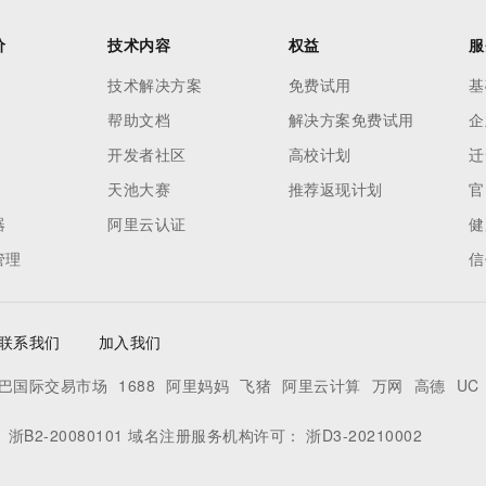
价
技术内容
权益
服
技术解决方案
免费试用
基
帮助文档
解决方案免费试用
企
开发者社区
高校计划
迁
天池大赛
推荐返现计划
官
器
阿里云认证
健
管理
信
联系我们
加入我们
巴国际交易市场
1688
阿里妈妈
飞猪
阿里云计算
万网
高德
UC
：
浙B2-20080101
域名注册服务机构许可：
浙D3-20210002