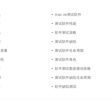
一个 AI 助手
超强辅助，Bol
即刻拥有 DeepSeek-R1 满血版
在企业官网、通讯软件中为客户提供 AI 客服
多种方案随心选，轻松解锁专属 DeepSeek
试
mac os测试软件
障
测试软件性能
品
软件测试策略
洞
测试软件缺陷
件质量
测试软件生命周期
靠性
测试软件角色
型
软件测试数据驱动策略
l
测试软件缺陷生命周期
件
软件缺陷测试