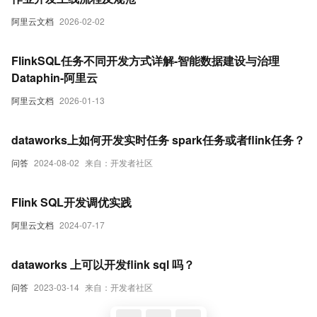
阿里云文档
2026-02-02
FlinkSQL任务不同开发方式详解-智能数据建设与治理
Dataphin-阿里云
阿里云文档
2026-01-13
dataworks上如何开发实时任务 spark任务或者flink任务？
问答
2024-08-02
来自：开发者社区
Flink SQL开发调优实践
阿里云文档
2024-07-17
dataworks 上可以开发flink sql 吗？
问答
2023-03-14
来自：开发者社区