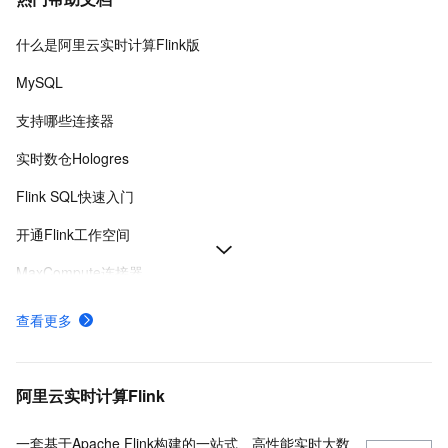
什么是阿里云实时计算Flink版
MySQL
支持哪些连接器
实时数仓Hologres
Flink SQL快速入门
开通Flink工作空间
MaxCompute连接器
消息队列Kafka连接器
查看更多
SQL开发参考
Paimon连接器
阿里云实时计算Flink
一套基于Apache Flink构建的一站式、高性能实时大数