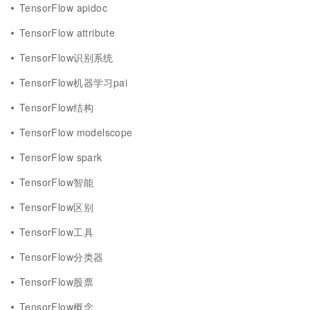
TensorFlow apidoc
TensorFlow attribute
TensorFlow识别系统
TensorFlow机器学习pai
TensorFlow结构
TensorFlow modelscope
TensorFlow spark
TensorFlow智能
TensorFlow区别
TensorFlow工具
TensorFlow分类器
TensorFlow股票
TensorFlow概念