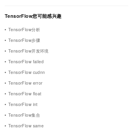
TensorFlow您可能感兴趣
TensorFlow分析
TensorFlow步骤
TensorFlow开发环境
TensorFlow failed
TensorFlow cudnn
TensorFlow error
TensorFlow float
TensorFlow int
TensorFlow集合
TensorFlow same