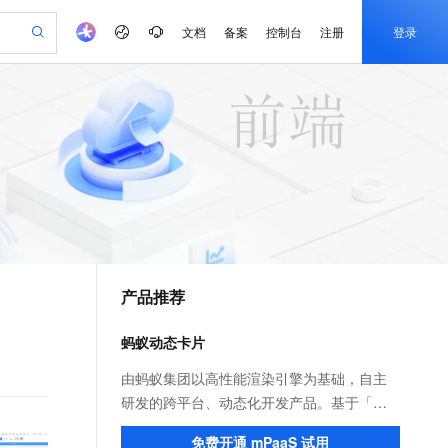
文档
备案
控制台
注册
登录
验
作计划
器
AI 活动
专业服务
服务伙伴合作计划
开发者社区
加入我们
产品动态
服务平台百炼
阿里云 OPC 创新助力计划
一站式生成采购清单，支持单品或批量购买
可编辑精美 PPT 文稿
S产品伙伴计划（繁花）
峰会
CS
造的大模型服务与应用开发平台
Agency Agents：拥有专属领域专家
AI 生产力先锋
Al MaaS 服务伙伴赋能合作
域名
博文
Careers
至高可申请百万元
Qwen3.8-Max 模型上线
 轻松生成专业的 PPT
开启高性价比 AI 编程新体验
弹性可伸缩的云计算服务
先锋实践拓展 AI 生产力的边界
多领域专家智能体,一键组建 AI 虚拟交付团队
Token 补贴，五大权
计划
海大会
伙伴信用分合作计划
商标
问答
社会招聘
益加速 OPC 成功
帕鲁游戏服务器
SS
HappyHorse 打造一站式影视创作平台
飞天发布时刻
HOT
Open Search 向量检索版支
划
备案
电子书
校园招聘
联机服务器，轻松开启游戏
视频创作，一键激活电商全链路生产力
稳定、安全、高性价比、高性能的云存储服务
所见，即是所愿
持视频检索 Pipeline 功能
可视化编排打通从文字构思到成片全链路闭环
更多支持
划
公司注册
镜像站
视频生成
语音识别与合成
 智能体与工作流应用
漫剧工坊：一站式动画创作平台
AI 实训营
应用身份服务 (IDaaS)
合作伙伴培训与认证
产品推荐
划
上云迁移
站生成，高效打造优质广告素材
全接入的云上超级电脑
通过阿里云百炼高效搭建AI应用,助力高效开发
快速生产连贯的高质量长漫剧
从基础到进阶，Agent 创客手把手教你
OpenClaw 管理能力上线
e-1.1-T2V
Qwen3-TTS-Flash
lScope
我要反馈
查询合作伙伴
畅细腻的高质量视频
离线语音合成大模型，多语言方言自适应，低延迟高稳定
n Alibaba Cloud ISV 合作
代维服务
建企业门户网站
10 分钟搭建微信、支付宝小程序
蚂蚁动态卡片
MaxCompute MaxFrame 提
创新加速
ope
登录合作伙伴管理后台
我要建议
站，无忧落地极速上线
以可视化方式快速构建移动和 PC 门户网站
国内短信简单易用，安全可靠，秒级触达，全球覆盖200+国家和地区。
高效部署网站，快速应用到小程序
供自动弹性内存功能
e-1.1-I2V
Cosyvoice-V3-Flash
由蚂蚁集团以高性能渲染引擎为基础，自主
安全
畅自然，细节丰富
高表现力语音合成大模型，语音克隆听感自然
我要投诉
PolarDB
研发的跨平台、动态化开发产品。基于「支
上云场景组合购
Milvus 弹性伸缩功能新增节
伴
漫剧创作，剧本、分镜、视频高效生成
100%兼容MySQL、PostgreSQL，兼容Oracle，支持集中和分布式
覆盖90%+业务场景，专享组合折扣价
点支持范围
付宝」App 页面内的区域动态化技术，帮助
2V
VPN
Fun-ASR
免费开通 mPaaS 试用