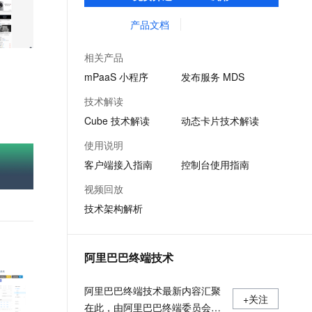
客户提升研发效率的同时，追求轻量、流畅
文戏情感细腻自然，动作戏激烈拳拳到肉，实现更强表演能力
支持中英文自由切换，具备更强的噪声鲁棒性
ernetes 版 ACK
云聚AI 严选权益
AI 原生数据库服务发布
SSL 证书
的 App 性能体验。
产品文档
，一键激活高效办公新体验
理容器应用的 K8s 服务
精选AI产品，从模型到应用全链提效
Agent 数据网关
堡垒机
AI 用量加速计划
云原生数据库 PolarDB
相关产品
应用
防火墙
、识别商机，让客服更高效、服务更出色。
新老同享，达量后返
Agentic Database 发布
mPaaS 小程序
发布服务 MDS
千问办公
主机安全
NEW
技术解读
的智能体编程平台
一站式AI生产力平台
Cube 技术解读
动态卡片技术解读
AI 应用及服务市场
伶鹊
使用说明
企业级人与Agent协作平台，接入和调度多个数字员工
智能客服平台，对话机器人、对话分析、智能外呼
AI 应用
客户端接入指南
控制台使用指南
大模型服务平台百炼 - 全妙
大模型
视频回放
应用创作平台
多模态内容创作工具，已接入 DeepSeek
技术架构解析
自然语言处理
数据标注
阿里巴巴终端技术
机器学习
息提取
与 AI 智能体进行实时音视频通话
阿里巴巴终端技术最新内容汇聚
从文本、图片、视频中提取结构化的属性信息
构建支持视频理解的 AI 音视频实时通话应用
+关注
在此，由阿里巴巴终端委员会官