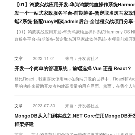
【01】鸿蒙实战应用开发-华为鸿蒙纯血操作系统Harmon
大数据开发治理平台 Data
AI 产品 免费试用
网络
安全
云开发大赛
Tableau 订阅
1亿+ 大模型 tokens 和 
发一个一站式家政服务平台-前期筹备-暂定取名斑马家政
可观测
入门学习赛
中间件
AI空中课堂在线直播课
蜓Z系统-搭配ruoyi框架admin后台-全过程实战项目分
云防火墙
140+云产品 免费试用
大模型服务
上云与迁云
云原生的云上边界网络安全
产品新客免费试用，最长1
数据库
【01】鸿蒙实战应用开发-华为鸿蒙纯血操作系统Harmony OS
生态解决方案
政服务平台-前期筹备-暂定取名斑马家政软件系统-本项目前端开源-服
千问AI平台-Token Plan
企业出海
大模型ACA认证体验
大数据计算
后台-全过程实战项目分享-从零开发到上线 章节设定 优雅草卓
助力企业全员 AI 认知与能
行业生态解决方案
名斑马家政软件系统-本项目前端...
政企业务
媒体服务
千问AI平台-模型体验
文章
2023-11-01
来自：开发者社区
开发者生态解决方案
在线体验全尺寸、多种模态
开发一个简单的管理系统，前端选择 Vue 还是 React？
企业服务与云通信
AI 开发和 AI 应用解决
Happy 系列大模型
相比React，我更喜欢使用Vue在前端开发的世界中，React和Vu
域名与网站
用的功能来帮助开发者构建高质量的用户界面。然而，在我个人的开
终端用户计算
下来讲讲我的实践经验。我们在低代码开发领域探索了多年，从201
后端低代码数据模型，发布了JNPF快速开发平台....
Serverless
文章
2023-07-30
来自：开发者社区
大模型解决方案
MongoDB从入门到实战之.NET Core使用MongoDB开发To
开发工具
快速部署 Dify，高效搭建 
框架搭建
迁移与运维管理
前言 前面的章节我们介绍了一些值得推荐的Blazor UI组件库，