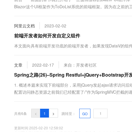
10 分钟在聊天系统中增加
专有云
Blazor这个UI框架作为ToDoList系统的前端框架。因为在之前的工作中有使用
习惯并且喜欢Ant Design设计规范和风格，废话不多说今天我们先把ToDoLi
阿里云文档
2023-02-02
前端开发者如何开发自定义组件
本文面向具有前端开发功底的前端开发者，如果发现DataV的
文章
2022-02-17
来自：开发者社区
Spring之路(26)–Spring Restful+jQuery+Boot
1. 概述本篇来实现下前端部分，采用jQuery发起ajax请求访问后端Re
配置访问静态资源之前我们已经配置了/*作为SpringMVC拦
法访问了。所以需要开放一个目录作为静态资源目录，对此目录的请求不被
录存放html页面等静态....
共有6条
<
1
>
跳转至：
GO
更新时间 2025-02-20 12:58:02