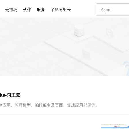
云市场
伙伴
服务
了解阿里云
AI 特惠
数据与 API
成为产品伙伴
企业增值服务
最佳实践
价格计算器
AI 场景体
基础软件
产品伙伴合
阿里云认证
市场活动
配置报价
大模型
自助选配和估算价格
步到位
智启 AI 普惠权益
产品生态集成认证中心
企业支持计划
云上春晚
域名与网站
Qwen Audio：打造专属 AI 语音助手
千问官方 MaaS 平台，为开发者和 Agent 而生，新用户赠送 1 亿 + tokens 额度
一句话生成原生
AI Coding
阿里云Maa
2026 阿里云
云服务器 E
为企业打
数据集
Windows
大模型认证
模型
NEW
NEW
格式还原
值低价云产品抢先购
至高享 1亿+免费 tokens，加速 Al 应用落地
提供智能易用的域名与建站服务
Qwen-Audio-3.0-Realtime 端到端实时语音角色扮演
输入一句话想法,
智能编程，一键
安全可靠、
产品生态伙伴
专家技术服务
云上奥运之旅
弹性计算合作
阿里云中企出
手机三要素
宝塔 Linux
全部认证
价格优势
开源旗舰模型
即刻拥有 DeepSeek-V4-Pro
阿里云 OPC 创新助力计划
千问大模型
一键部署幻兽
AI 电商营销
对象存储 O
大模型
产品生态伙伴工作台
企业增值服务台
云栖战略参考
云存储合作计
云栖大会
身份实名认证
CentOS
训练营
推动算力普惠，释放技术红利
最高返9万
真正可用的 1M 上下文,一次完成代码全链路开发
快速构建应用程序和网站，即刻迈出上云第一步
轻松解锁专属 DeepSeek-V4-Pro
至高百万元 Token 补贴，加速一人公司成长
多元化、高性能、安全可靠的大模型服务
一键购买专属
从图文生成到
云上的中国
数据库合作计
活动全景
短信
Docker
图片和
自进化智能体
5 分钟轻松部署专属 QwenPaw
Token Plan 模型订阅计划
数字证书管理服务（原SSL证书）
高效搭建 AI
AI 广告创作
无影云电脑
企业成长
NEW
HOT
信息公告
看见新力量
云网络合作计
OCR 文字识别
JAVA
越聪明
证享300元代金券
全托管，含MySQL、PostgreSQL、SQL Server、MariaDB多引擎
Qwen3.8-Max 首发尝鲜，限时加量 10 倍，夜间低至2折
实现全站HTTPS，呈现可信的WEB访问
从聊天伙伴进化为能主动干活的本地数字员工
图文、视频一
随时随地安
Kimi-K3
HappyHors
NEW
魔搭 Mode
loud
服务实践
官网公告
ks-阿里云
Kimi 最新旗舰模型，长程编程与推理利器
让文字生成流
金融模力时刻
Salesforce O
版
发票查验
全能环境
Claude Code + GStack 打造工程团队
千问办公，限时限量积分加倍
Qoder
低代码高效构
AI 建站
短信服务
型
NEW
作计划
计划
创新中心
魔搭 ModelSc
健康状态
理服务
让AI从“聊天伙伴”进化为能干活的“数字员工”
安装技能 GStack，拥有专属 AI 工程团队
你的AI工作搭子，覆盖日常办公高频场景
面向真实软件的智能体编程平台
0 代码专业建
括创建应用、管理模型、编排服务及页面、完成应用部署等。
客户案例
天气预报查询
操作系统
Deepseek-v4-pro
HappyHors
态合作计划
态智能体模型
旗舰 MoE 大模型，百万上下文与顶尖推理能力
图生视频，流
同享
万小智 AI 建站低至 15元/月
Qoder CN
AI 短剧/漫剧
云原生数据库 
快递物流查询
WordPress
成为服务伙
高校合作
点，立即开启云上创新
覆盖公网/内网、递归/权威、移动APP等全场景解析服务
送.CN域名，送备案服务码
基于千问大模型等，支持代码智能生成、研发智能问答
AI助力短剧
GLM-5.2
Wan2.7-T
Ubuntu