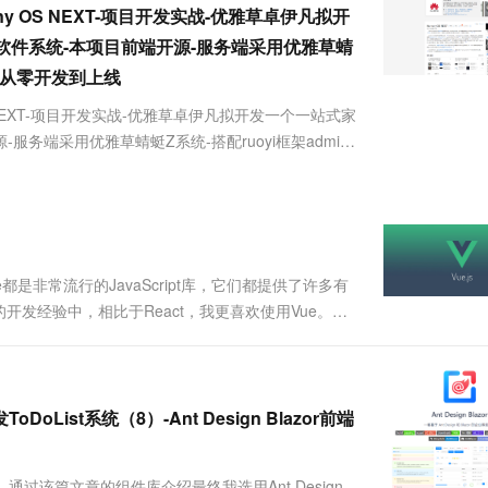
服务生态伙伴
视觉 Coding、空间感知、多模态思考等全面升级
1M上下文，专为长程任务能力而生
云工开物
y OS NEXT-项目开发实战-优雅草卓伊凡拟开
企业应用
Works
Night Plan 支持 Qwen 3.8-Max
云原生大数据计算服务 MaxCompute
AI 办公
容器服务 Kub
NEW
Red Hat
30+ 款产品免费体验
Data Agent 驱动的一站式 Data+AI 开发治理平台
夜间 5 折，Qwen/Meoo/TokenPlan 客户专享
面向分析的企业级SaaS模式云数据仓库
AI智能应用
提供一站式管
软件系统-本项目前端开源-服务端采用优雅草蜻
科研合作
ERP
堂（旗舰版）
SUSE
享-从零开发到上线
智能客服
AI 应用构建
大模型原生
CRM
防护产品
2个月
自动承接线索
 NEXT-项目开发实战-优雅草卓伊凡拟开发一个一站式家
建站小程序
务端采用优雅草蜻蜓Z系统-搭配ruoyi框架admin
Qoder
大模型服务平台百炼-应用模版
OA 办公系统
HOT
NEW
面向真实软件
伊凡拟开发一个一站式家政服务平台-前期筹备-暂定取
个人版上线、团队版降价；千问3.8-Max首发发尝鲜
丰富多元化的应用模版和解决方案
力提升
财税管理
模板建站
万有无界
大模型服务平台百炼-智能体
400电话
定制建站
的模型效果
灵活可视化地构建企业级 Agent
方案
广告营销
模板小程序
秒悟
人工智能平台 PAI
e都是非常流行的JavaScript库，它们都提供了许多有
定制小程序
云端极速 AI 
新一代 AI 视频生成模型，深度适配广告营销等场景
AI Native 的算法工程平台，一站式完成建模、训练、推理服务部署
发经验中，相比于React，我更喜欢使用Vue。接
4 开始研发低代码前端渲染，到 2018 年开始研发
APP 开发
建站系统
DoList系统（8）-Ant Design Blazor前端
AI 应用
10分钟微调：让0.6B模型媲美235B模
多模态数据信
型
依托云原生高可用架构,实现Dify私有化部署
用1%尺寸在特定领域达到大模型90%以上效果
通过该篇文章的组件库介绍最终我选用Ant Design