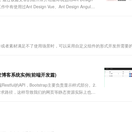
一个 AI 助手
超强辅助，Bol
过Ant Design Vue、Ant Design Angular
即刻拥有 DeepSeek-R1 满血版
在企业官网、通讯软件中为客户提供 AI 客服
st系统的Ant Design Blaz....
多种方案随心选，轻松解锁专属 DeepSeek
组件或者素材满足不了使用场景时，可以采用自定义组件的形式开发所需要
strap开发博客系统实例(前端开发篇)
stful的API，Bootstrap主要负责显示样式部分。2.
截的请求路径，这样导致我们的网页等静态资源实际上也无
拦截，我们在WebContent下新建static目