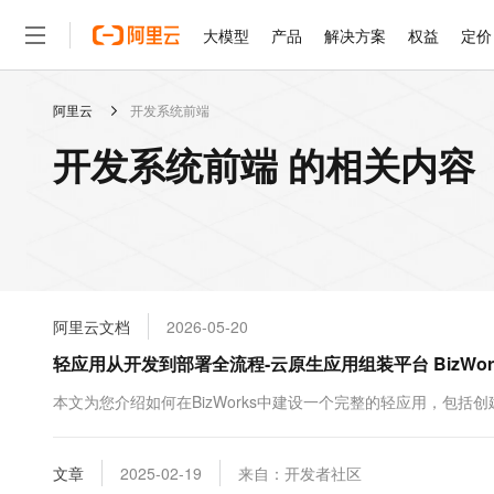
大模型
产品
解决方案
权益
定价
阿里云
开发系统前端
大模型
产品
解决方案
权益
定价
云市场
伙伴
服务
了解阿里云
精选产品
精选解决方案
普惠上云
产品定价
精选商城
成为销售伙伴
售前咨询
为什么选择阿里云
千问AI平台
开发系统前端 的相关内容
了解云产品的定价详情
大模型服务平台百炼
睿译宝，AI翻译排版一
普惠上云 官方力荐
分销伙伴
在线服务
网站建设
什么是云计算
大
大模型服务与应用平台
上传文档即自动完成翻译和
云服务器38元/年起，超
咨询伙伴
多端小程序
技术领先
云上成本管理
售后服务
轻量应用服务器
GLM-5.2：长任务时代
官方推荐返现计划
大模型
精选产品
精选解决方案
Salesforce 国际版订阅
稳定可靠
管理和优化成本
推荐新用户得奖励，单订单
销售伙伴合作计划
自助服务
友盟天域
安全合规
人工智能与机器学习
AI
文本生成
云数据库 RDS
Hermes Agent，打造
云工开物
无影生态合作计划
在线服务
阿里云文档
2026-05-20
观测云
分析师报告
自主进化，持久记忆，越用
高校专属算力普惠，学生认
计算
互联网应用开发
Qwen3.8-Max
HOT
Salesforce On Alibaba C
工单服务
轻应用从开发到部署全流程-云原生应用组装平台 BizWor
智能体时代全能旗舰模型
Tuya 物联网平台阿里云
研究报告与白皮书
人工智能平台 PAI
快速拥有专属 OpenClaw
大模
Consulting Partner 合
大数据
容器
免费试用
短信专区
一站式AI开发、训练和推
本文为您介绍如何在BizWorks中建设一个完整的轻应用，包
蓝凌 OA
Qwen3.7-Plus
AI 大模型销售与服务生
现代化应用
存储
天池大赛
能看、能想、能动手的多模
云解析DNS
解决方案免费试用 新老
电子合同
最高领取价值200元试用
安全
文章
网络与CDN
2025-02-19
来自：开发者社区
AI 算法大赛
Qwen3-VL-Plus
畅捷通