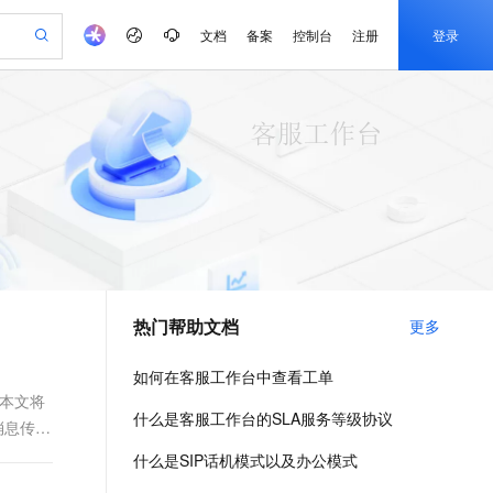
文档
备案
控制台
注册
登录
验
作计划
器
AI 活动
专业服务
服务伙伴合作计划
开发者社区
加入我们
产品动态
服务平台百炼
阿里云 OPC 创新助力计划
一站式生成采购清单，支持单品或批量购买
io：打造专属 AI 语音助手
S产品伙伴计划（繁花）
峰会
CS
造的大模型服务与应用开发平台
一句话生成原生可编辑精美 PPT 文稿
AI 生产力先锋
Al MaaS 服务伙伴赋能合作
域名
博文
Careers
至高可申请百万元
Qwen3.8-Max 模型上线
开启高性价比 AI 编程新体验
弹性可伸缩的云计算服务
Qwen-Audio-3.0-Realtime 端到端实时语音角色扮演
输入一句话想法, 轻松生成专业的 PPT
先锋实践拓展 AI 生产力的边界
Token 补贴，五大权
计划
海大会
伙伴信用分合作计划
商标
问答
社会招聘
益加速 OPC 成功
eek-V4-Pro
SS
一键部署幻兽帕鲁游戏服务器
飞天发布时刻
HOT
Open Search 向量检索版支
划
备案
电子书
校园招聘
pSeek-V4-Pro
视频创作，一键激活电商全链路生产力
稳定、安全、高性价比、高性能的云存储服务
一键购买专属联机服务器，轻松开启游戏
所见，即是所愿
持视频检索 Pipeline 功能
更多支持
划
公司注册
镜像站
视频生成
语音识别与合成
专属 QwenPaw
漫剧工坊：一站式动画创作平台
AI 实训营
HOT
应用身份服务 (IDaaS)
合作伙伴培训与认证
热门帮助文档
更多
划
上云迁移
站生成，高效打造优质广告素材
全接入的云上超级电脑
从聊天伙伴进化为能主动干活的本地数字员工
快速生产连贯的高质量长漫剧
从基础到进阶，Agent 创客手把手教你
OpenClaw 管理能力上线
e-1.1-T2V
Qwen3-TTS-Flash
lScope
我要反馈
查询合作伙伴
畅细腻的高质量视频
离线语音合成大模型，多语言方言自适应，低延迟高稳定
n Alibaba Cloud ISV 合作
代维服务
建企业门户网站
10 分钟搭建微信、支付宝小程序
如何在客服工作台中查看工单
MaxCompute MaxFrame 提
创新加速
ope
登录合作伙伴管理后台
我要建议
站，无忧落地极速上线
以可视化方式快速构建移动和 PC 门户网站
国内短信简单易用，安全可靠，秒级触达，全球覆盖200+国家和地区。
高效部署网站，快速应用到小程序
供自动弹性内存功能
。本文将
e-1.1-I2V
Cosyvoice-V3-Flash
什么是客服工作台的SLA服务等级协议
消息传输
安全
畅自然，细节丰富
高表现力语音合成大模型，语音克隆听感自然
我要投诉
PolarDB
上云场景组合购
Milvus 弹性伸缩功能新增节
伴
什么是SIP话机模式以及办公模式
漫剧创作，剧本、分镜、视频高效生成
100%兼容MySQL、PostgreSQL，兼容Oracle，支持集中和分布式
覆盖90%+业务场景，专享组合折扣价
点支持范围
2V
VPN
Fun-ASR