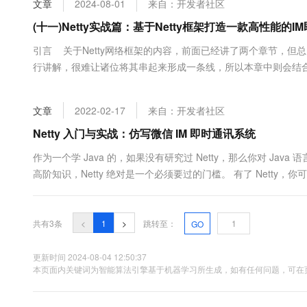
文章
2024-08-01
来自：开发者社区
大数据开发治理平台 Data
AI 产品 免费试用
网络
安全
云开发大赛
Tableau 订阅
(十一)Netty实战篇：基于Netty框架打造一款高性能的
1亿+ 大模型 tokens 和 
可观测
入门学习赛
中间件
AI空中课堂在线直播课
引言 关于Netty网络框架的内容，前面已经讲了两个章节，
云防火墙
140+云产品 免费试用
大模型服务
行讲解，很难让诸位将其串起来形成一条线，所以本章中则会结合实
上云与迁云
云原生的云上边界网络安全
产品新客免费试用，最长1
数据库
战案例也并不难，一个非常朴素的IM聊天程序。 原本打算做个
生态解决方案
千问AI平台-Token Plan
企业出海
大模型ACA认证体验
一方面会带来不必要的理解难度，让案例更为...
大数据计算
文章
2022-02-17
来自：开发者社区
助力企业全员 AI 认知与能
行业生态解决方案
政企业务
媒体服务
千问AI平台-模型体验
Netty 入门与实战：仿写微信 IM 即时通讯系统
开发者生态解决方案
在线体验全尺寸、多种模态
企业服务与云通信
作为一个学 Java 的，如果没有研究过 Netty，那么你对 Ja
AI 开发和 AI 应用解决
高阶知识，Netty 绝对是一个必须要过的门槛。 有了 Netty，你
Happy 系列大模型
域名与网站
WebSocket 服务器，Redis 的 Proxy 服务器，MySQL 的 Proxy ..
终端用户计算
共有3条
<
1
>
跳转至：
GO
Serverless
大模型解决方案
更新时间 2024-08-04 12:50:37
开发工具
本页面内关键词为智能算法引擎基于机器学习所生成，如有任何问题，可在页
快速部署 Dify，高效搭建 
迁移与运维管理