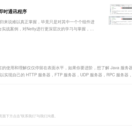
服务生态伙伴
视觉 Coding、空间感知、多模态思考等全面升级
1M上下文，专为长程任务能力而生
云工开物
企业应用
Works
Night Plan 支持 Qwen 3.8-Max
云原生大数据计算服务 MaxCompute
AI 办公
容器服务 Kub
NEW
Red Hat
IM即时通讯程序
30+ 款产品免费体验
Data Agent 驱动的一站式 Data+AI 开发治理平台
夜间 5 折，Qwen/Meoo/TokenPlan 客户专享
面向分析的企业级SaaS模式云数据仓库
AI智能应用
提供一站式管
科研合作
ERP
堂（旗舰版）
SUSE
但总归来说难以真正掌握，毕竟只是对其中一个个组件进
智能客服
AI 应用构建
大模型原生
CRM
战案例，对Netty进行更深层次的学习与掌握，实
防护产品
2个月
自动承接线索
多人斗地主，但斗地主需要织入过多的业务逻辑，因此
建站小程序
Qoder
大模型服务平台百炼-应用模版
OA 办公系统
HOT
NEW
面向真实软件
个人版上线、团队版降价；千问3.8-Max首发发尝鲜
丰富多元化的应用模版和解决方案
力提升
财税管理
模板建站
万有无界
大模型服务平台百炼-智能体
400电话
定制建站
的模型效果
灵活可视化地构建企业级 Agent
va 语言的使用和理解仅仅停留在表面水平，如果你要进阶，想了解 Java 服务
方案
广告营销
模板小程序
可以实现自己的 HTTP 服务器，FTP 服务器，UDP 服务器，RPC 服务器
秒悟
人工智能平台 PAI
定制小程序
云端极速 AI 
..
新一代 AI 视频生成模型，深度适配广告营销等场景
AI Native 的算法工程平台，一站式完成建模、训练、推理服务部署
APP 开发
建站系统
面下方点击"联系我们"与我们沟通。
AI 应用
10分钟微调：让0.6B模型媲美235B模
多模态数据信
型
依托云原生高可用架构,实现Dify私有化部署
用1%尺寸在特定领域达到大模型90%以上效果