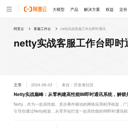
大模型
产品
解决方案
权益
定价
阿里云
客服工作台
netty实战客服工作台即时通讯
大模型
产品
解决方案
权益
定价
云市场
伙伴
服务
了解阿里云
精选产品
精选解决方案
普惠上云
产品定价
精选商城
成为销售伙伴
售前咨询
为什么选择阿里云
千问AI平台
netty实战客服工作台即
了解云产品的定价详情
大模型服务平台百炼
千问办公，解锁你的工作
普惠上云 官方力荐
分销伙伴
在线服务
网站建设
什么是云计算
大
大模型服务与应用平台
企业级Agent产品，直接
云服务器38元/年起，超
咨询伙伴
多端小程序
技术领先
云上成本管理
售后服务
轻量应用服务器
Agency Agents：拥
官方推荐返现计划
大模型
精选产品
精选解决方案
Salesforce 国际版订阅
稳定可靠
管理和优化成本
推荐新用户得奖励，单订单
销售伙伴合作计划
自助服务
友盟天域
安全合规
人工智能与机器学习
AI
文本生成
云数据库 RDS
HappyHorse 打造一
云工开物
无影生态合作计划
在线服务
文章
2024-08-03
来自：开发者社区
观测云
分析师报告
高校专属算力普惠，学生认
计算
互联网应用开发
Qwen3.8-Max
HOT
Salesforce On Alibaba C
工单服务
Netty实战巅峰：从零构建高性能IM即时通讯系统，解
智能体时代全能旗舰模型
Tuya 物联网平台阿里云
研究报告与白皮书
人工智能平台 PAI
快速拥有专属 OpenClaw
大模
Consulting Partner 合
大数据
容器
免费试用
短信专区
一站式AI开发、训练和推
Netty，作为一款高性能、异步事件驱动的网络应用程序框架，
蓝凌 OA
Qwen3.7-Plus
AI 大模型销售与服务生
现代化应用
引导你通过Netty框架，从零开始打造一款高性能的IM即时通讯
存储
天池大赛
能看、能想、能动手的多模
云解析DNS
解决方案免费试用 新老
电子合同
实现。 Netty框架简介Netty基于...
最高领取价值200元试用
安全
网络与CDN
AI 算法大赛
Qwen3-VL-Plus
畅捷通