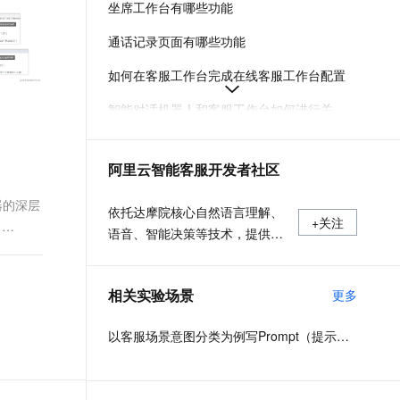
坐席工作台有哪些功能
文戏情感细腻自然，动作戏激烈拳拳到肉，实现更强表演能力
支持中英文自由切换，具备更强的噪声鲁棒性
ernetes 版 ACK
云聚AI 严选权益
AI 原生数据库服务发布
SSL 证书
，一键激活高效办公新体验
理容器应用的 K8s 服务
精选AI产品，从模型到应用全链提效
Agent 数据网关
通话记录页面有哪些功能
堡垒机
AI 用量加速计划
云原生数据库 PolarDB
如何在客服工作台完成在线客服工作台配置
应用
防火墙
、识别商机，让客服更高效、服务更出色。
新老同享，达量后返
Agentic Database 发布
智能对话机器人和客服工作台如何进行关联配置
千问办公
主机安全
NEW
的智能体编程平台
一站式AI生产力平台
客服工作台产品更新记录
AI 应用及服务市场
阿里云智能客服开发者社区
伶鹊
在呼叫中心管理控制台进行实例管理
企业级人与Agent协作平台，接入和调度多个数字员工
智能客服平台，对话机器人、对话分析、智能外呼
器的深层
AI 应用
什么是客服工作台,有哪些功能特性
依托达摩院核心自然语言理解、
+关注
，
大模型服务平台百炼 - 全妙
语音、智能决策等技术，提供包
大模型
应用创作平台
多模态内容创作工具，已接入 DeepSeek
括云呼叫中心、智能对话机器
自然语言处理
人、智能策略中心等能力平台，
相关实验场景
更多
以及智能语音导航、智能外呼、
数据标注
智能对话分析、智能辅助、视频
机器学习
以客服场景意图分类为例写Prompt（提示词）
客服、数字人等产品，覆盖全链
息提取
与 AI 智能体进行实时音视频通话
路智能服务场景。目前已有千余
从文本、图片、视频中提取结构化的属性信息
构建支持视频理解的 AI 音视频实时通话应用
家国内外大中型企业和机构采用