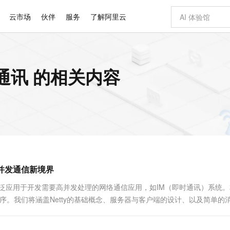
云市场
伙伴
服务
了解阿里云
AI 特惠
数据与 API
成为产品伙伴
企业增值服务
最佳实践
价格计算器
AI 场景体
基础软件
产品伙伴合
阿里云认证
市场活动
配置报价
大模型
时通讯 的相关内容
自助选配和估算价格
新方式
睿译宝，AI翻译排版一步到位
智启 AI 普惠权益
产品生态集成认证中心
企业支持计划
云上春晚
域名与网站
千问官方 MaaS 平台，为开发者和 Agent 而生，新用户赠送 1 亿 + tokens 额度
Qwen Aud
AI Coding
阿里云Maa
2026 阿里云
云服务器 E
为企业打
数据集
Windows
大模型认证
模型
NEW
NEW
交付可用成果
值低价云产品抢先购
上传文档即自动完成翻译和格式还原
至高享 1亿+免费 tokens，加速 Al 应用落地
提供智能易用的域名与建站服务
智能编程，一键
安全可靠、
产品生态伙伴
专家技术服务
云上奥运之旅
弹性计算合作
阿里云中企出
手机三要素
宝塔 Linux
全部认证
价格优势
有专属领域专家
GLM-5.2：长任务时代开源旗舰模型
阿里云 OPC 创新助力计划
千问大模型
即刻拥有 DeepS
AI 电商营销
对象存储 O
大模型
产品生态伙伴工作台
企业增值服务台
云栖战略参考
云存储合作计
云栖大会
身份实名认证
CentOS
训练营
推动算力普惠，释放技术红利
最高返9万
多领域专家智能体,一键组建 AI 虚拟交付团队
快速构建应用程序和网站，即刻迈出上云第一步
至高百万元 Token 补贴，加速一人公司成长
多元化、高性能、安全可靠的大模型服务
真正可用的 1M 上下文,一次完成代码全链路开发
轻松解锁专属 Dee
从图文生成到
云上的中国
数据库合作计
活动全景
短信
Docker
图片和
站式影视创作平台
Hermes Agent，打造自进化智能体
Token Plan 模型订阅计划
数字证书管理服务（原SSL证书）
5 分钟轻松部署
AI 广告创作
无影云电脑
企业成长
NEW
信息公告
看见新力量
云网络合作计
OCR 文字识别
JAVA
证享300元代金券
可视化编排打通从文字构思到成片全链路闭环
全托管，含MySQL、PostgreSQL、SQL Server、MariaDB多引擎
自主进化，持久记忆，越用越聪明
Qwen3.8-Max 首发尝鲜，限时加量 10 倍，夜间低至2折
实现全站HTTPS，呈现可信的WEB访问
图文、视频一
随时随地安
Kimi-K3
HappyHors
NEW
魔搭 Mode
loud
服务实践
官网公告
锁并发通信新境界
Kimi 最新旗舰模型，长程编程与推理利器
让文字生成流
金融模力时刻
Salesforce O
版
发票查验
全能环境
Claude Code + GStack 打造工程团队
千问办公，限时限量积分加倍
Qoder
低代码高效构
AI 建站
短信服务
型
NEW
作计划
计划
创新中心
魔搭 ModelSc
健康状态
理服务
让AI从“聊天伙伴”进化为能干活的“数字员工”
安装技能 GStack，拥有专属 AI 工程团队
你的AI工作搭子，覆盖日常办公高频场景
面向真实软件的智能体编程平台
0 代码专业建
广泛应用于开发需要高并发处理的网络通信应用，如IM（即时通讯）系统
客户案例
天气预报查询
操作系统
Deepseek-v4-pro
HappyHors
态合作计划
程序。我们将涵盖Netty的基础概念、服务器与客户端的设计、以及简单的
态智能体模型
旗舰 MoE 大模型，百万上下文与顶尖推理能力
图生视频，流
同享
万小智 AI 建站低至 15元/月
Qoder CN
AI 短剧/漫剧
云原生数据库 
快递物流查询
WordPress
成为服务伙
高校合作
点，立即开启云上创新
覆盖公网/内网、递归/权威、移动APP等全场景解析服务
送.CN域名，送备案服务码
基于千问大模型等，支持代码智能生成、研发智能问答
AI助力短剧
GLM-5.2
Wan2.7-T
Ubuntu