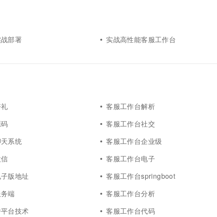
一个 AI 助手
超强辅助，Bol
即刻拥有 DeepSeek-R1 满血版
在企业官网、通讯软件中为客户提供 AI 客服
多种方案随心选，轻松解锁专属 DeepSeek
实战部署
实战高性能客服工作台
好礼
客服工作台解析
源码
客服工作台社交
聊天系统
客服工作台企业级
微信
客服工作台电子
电子版地址
客服工作台springboot
服务端
客服工作台分析
跨平台技术
客服工作台代码