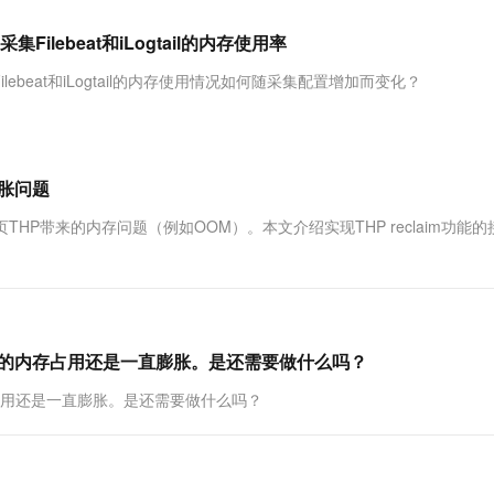
服务生态伙伴
视觉 Coding、空间感知、多模态思考等全面升级
1M上下文，专为长程任务能力而生
云工开物
企业应用
Works
Night Plan 支持 Qwen 3.8-Max
云原生大数据计算服务 MaxCompute
AI 办公
容器服务 Kub
NEW
Red Hat
ebeat和iLogtail的内存使用率
30+ 款产品免费体验
Data Agent 驱动的一站式 Data+AI 开发治理平台
夜间 5 折，Qwen/Meoo/TokenPlan 客户专享
面向分析的企业级SaaS模式云数据仓库
AI智能应用
提供一站式管
科研合作
ERP
堂（旗舰版）
SUSE
eat和iLogtail的内存使用情况如何随采集配置增加而变化？
智能客服
AI 应用构建
大模型原生
CRM
防护产品
2个月
自动承接线索
建站小程序
Qoder
大模型服务平台百炼-应用模版
OA 办公系统
HOT
NEW
面向真实软件
个人版上线、团队版降价；千问3.8-Max首发发尝鲜
丰富多元化的应用模版和解决方案
力提升
财税管理
模板建站
膨胀问题
万有无界
大模型服务平台百炼-智能体
400电话
定制建站
决因透明大页THP带来的内存问题（例如OOM）。本文介绍实现THP reclaim功能
的模型效果
灵活可视化地构建企业级 Agent
方案
广告营销
模板小程序
秒悟
人工智能平台 PAI
定制小程序
云端极速 AI 
新一代 AI 视频生成模型，深度适配广告营销等场景
AI Native 的算法工程平台，一站式完成建模、训练、推理服务部署
APP 开发
务器的内存占用还是一直膨胀。是还需要做什么吗？
建站系统
存占用还是一直膨胀。是还需要做什么吗？
AI 应用
10分钟微调：让0.6B模型媲美235B模
多模态数据信
型
依托云原生高可用架构,实现Dify私有化部署
用1%尺寸在特定领域达到大模型90%以上效果