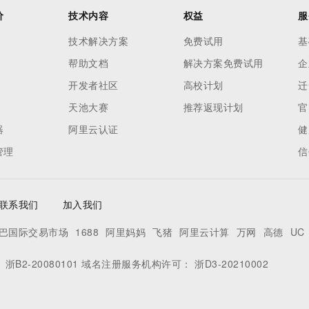
价
技术内容
权益
服
技术解决方案
免费试用
基
帮助文档
解决方案免费试用
企
开发者社区
高校计划
迁
天池大赛
推荐返现计划
官
器
阿里云认证
健
管理
信
联系我们
加入我们
巴国际交易市场
1688
阿里妈妈
飞猪
阿里云计算
万网
高德
UC
：
浙B2-20080101
域名注册服务机构许可：
浙D3-20210002