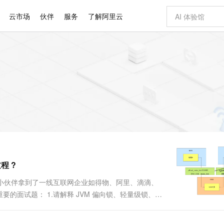
云市场
伙伴
服务
了解阿里云
AI 特惠
数据与 API
成为产品伙伴
企业增值服务
最佳实践
价格计算器
AI 场景体
基础软件
产品伙伴合
阿里云认证
市场活动
配置报价
大模型
自助选配和估算价格
新方式
睿译宝，AI翻译排版一步到位
智启 AI 普惠权益
产品生态集成认证中心
企业支持计划
云上春晚
域名与网站
千问官方 MaaS 平台，为开发者和 Agent 而生，新用户赠送 1 亿 + tokens 额度
Qwen Aud
AI Coding
阿里云Maa
2026 阿里云
云服务器 E
为企业打
数据集
Windows
大模型认证
模型
NEW
NEW
交付可用成果
值低价云产品抢先购
上传文档即自动完成翻译和格式还原
至高享 1亿+免费 tokens，加速 Al 应用落地
提供智能易用的域名与建站服务
智能编程，一键
安全可靠、
产品生态伙伴
专家技术服务
云上奥运之旅
弹性计算合作
阿里云中企出
手机三要素
宝塔 Linux
全部认证
价格优势
有专属领域专家
GLM-5.2：长任务时代开源旗舰模型
阿里云 OPC 创新助力计划
千问大模型
即刻拥有 DeepS
AI 电商营销
对象存储 O
大模型
产品生态伙伴工作台
企业增值服务台
云栖战略参考
云存储合作计
云栖大会
身份实名认证
CentOS
训练营
推动算力普惠，释放技术红利
最高返9万
多领域专家智能体,一键组建 AI 虚拟交付团队
快速构建应用程序和网站，即刻迈出上云第一步
至高百万元 Token 补贴，加速一人公司成长
多元化、高性能、安全可靠的大模型服务
真正可用的 1M 上下文,一次完成代码全链路开发
轻松解锁专属 Dee
从图文生成到
云上的中国
数据库合作计
活动全景
短信
Docker
图片和
站式影视创作平台
Hermes Agent，打造自进化智能体
Token Plan 模型订阅计划
数字证书管理服务（原SSL证书）
5 分钟轻松部署
AI 广告创作
无影云电脑
企业成长
NEW
信息公告
看见新力量
云网络合作计
OCR 文字识别
JAVA
证享300元代金券
可视化编排打通从文字构思到成片全链路闭环
全托管，含MySQL、PostgreSQL、SQL Server、MariaDB多引擎
自主进化，持久记忆，越用越聪明
Qwen3.8-Max 首发尝鲜，限时加量 10 倍，夜间低至2折
实现全站HTTPS，呈现可信的WEB访问
图文、视频一
随时随地安
Kimi-K3
HappyHors
NEW
魔搭 Mode
loud
服务实践
官网公告
程 ?
Kimi 最新旗舰模型，长程编程与推理利器
让文字生成流
金融模力时刻
Salesforce O
版
发票查验
全能环境
Claude Code + GStack 打造工程团队
千问办公，限时限量积分加倍
Qoder
低代码高效构
AI 建站
短信服务
型
NEW
作计划
计划
创新中心
魔搭 ModelSc
健康状态
理服务
让AI从“聊天伙伴”进化为能干活的“数字员工”
安装技能 GStack，拥有专属 AI 工程团队
你的AI工作搭子，覆盖日常办公高频场景
面向真实软件的智能体编程平台
0 代码专业建
很多小伙伴拿到了一线互联网企业如得物、阿里、滴滴、
客户案例
天气预报查询
操作系统
Deepseek-v4-pro
HappyHors
态合作计划
的面试题： 1.请解释 JVM 偏向锁、轻量级锁、自
态智能体模型
旗舰 MoE 大模型，百万上下文与顶尖推理能力
图生视频，流
同享
万小智 AI 建站低至 15元/月
Qoder CN
AI 短剧/漫剧
云原生数据库 
快递物流查询
WordPress
成为服务伙
旋锁、偏向锁、轻量级锁、重量级锁？ 3.请介绍一下 jvm
高校合作
点，立即开启云上创新
覆盖公网/内网、递归/权威、移动APP等全场景解析服务
送.CN域名，送备案服务码
基于千问大模型等，支持代码智能生成、研发智能问答
AI助力短剧
GLM-5.2
Wan2.7-T
Ubuntu