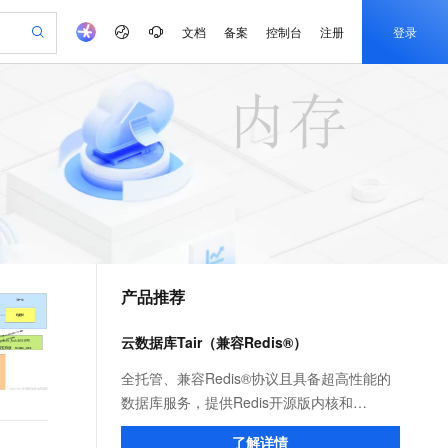
文档
备案
控制台
注册
登录
验
作计划
器
AI 活动
专业服务
服务伙伴合作计划
开发者社区
加入我们
产品动态
服务平台百炼
阿里云 OPC 创新助力计划
一站式生成采购清单，支持单品或批量购买
io：打造专属 AI 语音助手
S产品伙伴计划（繁花）
峰会
CS
造的大模型服务与应用开发平台
一句话生成原生可编辑精美 PPT 文稿
AI 生产力先锋
Al MaaS 服务伙伴赋能合作
域名
博文
Careers
至高可申请百万元
Qwen3.8-Max 模型上线
开启高性价比 AI 编程新体验
弹性可伸缩的云计算服务
Qwen-Audio-3.0-Realtime 端到端实时语音角色扮演
输入一句话想法, 轻松生成专业的 PPT
先锋实践拓展 AI 生产力的边界
Token 补贴，五大权
计划
海大会
伙伴信用分合作计划
商标
问答
社会招聘
益加速 OPC 成功
eek-V4-Pro
SS
一键部署幻兽帕鲁游戏服务器
飞天发布时刻
HOT
Open Search 向量检索版支
划
备案
电子书
校园招聘
pSeek-V4-Pro
视频创作，一键激活电商全链路生产力
稳定、安全、高性价比、高性能的云存储服务
一键购买专属联机服务器，轻松开启游戏
所见，即是所愿
持视频检索 Pipeline 功能
更多支持
划
公司注册
镜像站
视频生成
语音识别与合成
专属 QwenPaw
漫剧工坊：一站式动画创作平台
AI 实训营
HOT
应用身份服务 (IDaaS)
合作伙伴培训与认证
产品推荐
划
上云迁移
站生成，高效打造优质广告素材
全接入的云上超级电脑
从聊天伙伴进化为能主动干活的本地数字员工
快速生产连贯的高质量长漫剧
从基础到进阶，Agent 创客手把手教你
OpenClaw 管理能力上线
e-1.1-T2V
Qwen3-TTS-Flash
lScope
我要反馈
查询合作伙伴
畅细腻的高质量视频
离线语音合成大模型，多语言方言自适应，低延迟高稳定
n Alibaba Cloud ISV 合作
代维服务
建企业门户网站
10 分钟搭建微信、支付宝小程序
云数据库Tair（兼容Redis®）
MaxCompute MaxFrame 提
创新加速
ope
登录合作伙伴管理后台
我要建议
站，无忧落地极速上线
以可视化方式快速构建移动和 PC 门户网站
国内短信简单易用，安全可靠，秒级触达，全球覆盖200+国家和地区。
高效部署网站，快速应用到小程序
供自动弹性内存功能
e-1.1-I2V
Cosyvoice-V3-Flash
全托管、兼容Redis®协议且具备超高性能的
安全
畅自然，细节丰富
高表现力语音合成大模型，语音克隆听感自然
我要投诉
PolarDB
数据库服务，提供Redis开源版内核和
上云场景组合购
Milvus 弹性伸缩功能新增节
伴
漫剧创作，剧本、分镜、视频高效生成
100%兼容MySQL、PostgreSQL，兼容Oracle，支持集中和分布式
覆盖90%+业务场景，专享组合折扣价
点支持范围
Tair（又称为企业版）内核，您可按需选择。
2V
VPN
Fun-ASR
了解详情