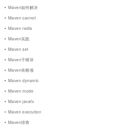
Maven如何解决
Maven cannot
Maven redis
Maven实践
Maven set
Maven子模块
Maven依赖项
Maven dynamic
Maven mode
Maven javafx
Maven execution
Maven排查