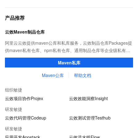
产品推荐
云效Maven制品仓库
阿里云云效提供maven公库和私库服务，云效制品仓库Packages提
供maven私有仓库、npm私有仓库、通用制品仓库等企业级私有制
品仓库，用于maven、npm等软件包和依赖管理。且不限容量、免
Maven私库
费用。
Maven公库
帮助文档
组织敏捷
云效项目协作Projex
云效效能洞察Insight
研发敏捷
云效代码管理Codeup
云效测试管理Testhub
研发敏捷
应用开发Appstack
云效流水线Flow