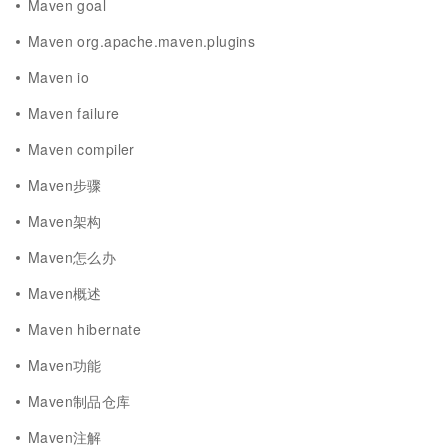
Maven goal
Maven org.apache.maven.plugins
Maven io
Maven failure
Maven compiler
Maven步骤
Maven架构
Maven怎么办
Maven概述
Maven hibernate
Maven功能
Maven制品仓库
Maven注解