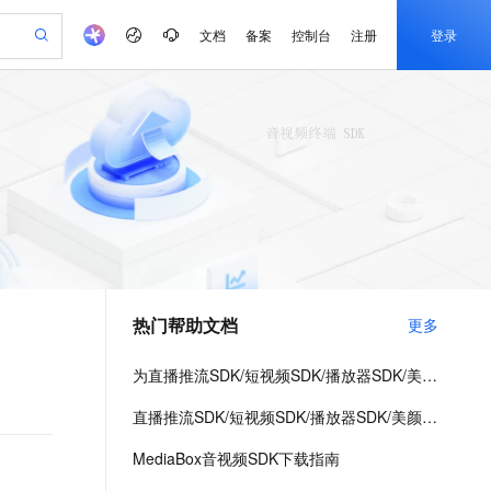
文档
备案
控制台
注册
登录
验
作计划
器
AI 活动
专业服务
服务伙伴合作计划
开发者社区
加入我们
产品动态
服务平台百炼
阿里云 OPC 创新助力计划
一站式生成采购清单，支持单品或批量购买
io：打造专属 AI 语音助手
S产品伙伴计划（繁花）
峰会
CS
造的大模型服务与应用开发平台
一句话生成原生可编辑精美 PPT 文稿
AI 生产力先锋
Al MaaS 服务伙伴赋能合作
域名
博文
Careers
至高可申请百万元
Qwen3.8-Max 模型上线
开启高性价比 AI 编程新体验
弹性可伸缩的云计算服务
Qwen-Audio-3.0-Realtime 端到端实时语音角色扮演
输入一句话想法, 轻松生成专业的 PPT
先锋实践拓展 AI 生产力的边界
Token 补贴，五大权
计划
海大会
伙伴信用分合作计划
商标
问答
社会招聘
益加速 OPC 成功
eek-V4-Pro
SS
一键部署幻兽帕鲁游戏服务器
飞天发布时刻
HOT
Open Search 向量检索版支
划
备案
电子书
校园招聘
pSeek-V4-Pro
视频创作，一键激活电商全链路生产力
稳定、安全、高性价比、高性能的云存储服务
一键购买专属联机服务器，轻松开启游戏
所见，即是所愿
持视频检索 Pipeline 功能
更多支持
划
公司注册
镜像站
视频生成
语音识别与合成
专属 QwenPaw
漫剧工坊：一站式动画创作平台
AI 实训营
HOT
应用身份服务 (IDaaS)
合作伙伴培训与认证
热门帮助文档
更多
划
上云迁移
站生成，高效打造优质广告素材
全接入的云上超级电脑
从聊天伙伴进化为能主动干活的本地数字员工
快速生产连贯的高质量长漫剧
从基础到进阶，Agent 创客手把手教你
OpenClaw 管理能力上线
e-1.1-T2V
Qwen3-TTS-Flash
lScope
我要反馈
查询合作伙伴
畅细腻的高质量视频
离线语音合成大模型，多语言方言自适应，低延迟高稳定
n Alibaba Cloud ISV 合作
代维服务
建企业门户网站
10 分钟搭建微信、支付宝小程序
为直播推流SDK/短视频SDK/播放器SDK/美颜特效SDK进行License授权
MaxCompute MaxFrame 提
创新加速
ope
登录合作伙伴管理后台
我要建议
站，无忧落地极速上线
以可视化方式快速构建移动和 PC 门户网站
国内短信简单易用，安全可靠，秒级触达，全球覆盖200+国家和地区。
高效部署网站，快速应用到小程序
供自动弹性内存功能
e-1.1-I2V
Cosyvoice-V3-Flash
直播推流SDK/短视频SDK/播放器SDK/美颜特效SDK License常见问题
安全
畅自然，细节丰富
高表现力语音合成大模型，语音克隆听感自然
我要投诉
PolarDB
上云场景组合购
Milvus 弹性伸缩功能新增节
伴
MediaBox音视频SDK下载指南
漫剧创作，剧本、分镜、视频高效生成
100%兼容MySQL、PostgreSQL，兼容Oracle，支持集中和分布式
覆盖90%+业务场景，专享组合折扣价
点支持范围
2V
VPN
Fun-ASR