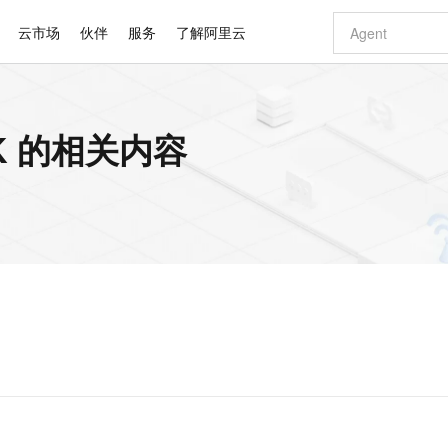
云市场
伙伴
服务
了解阿里云
AI 特惠
数据与 API
成为产品伙伴
企业增值服务
最佳实践
价格计算器
AI 场景体
基础软件
产品伙伴合
阿里云认证
市场活动
配置报价
大模型
DK 的相关内容
自助选配和估算价格
新方式
睿译宝，AI翻译排版一步到位
智启 AI 普惠权益
产品生态集成认证中心
企业支持计划
云上春晚
域名与网站
千问官方 MaaS 平台，为开发者和 Agent 而生，新用户赠送 1 亿 + tokens 额度
Qwen Aud
AI Coding
阿里云Maa
2026 阿里云
云服务器 E
为企业打
数据集
Windows
大模型认证
模型
NEW
NEW
交付可用成果
值低价云产品抢先购
上传文档即自动完成翻译和格式还原
至高享 1亿+免费 tokens，加速 Al 应用落地
提供智能易用的域名与建站服务
智能编程，一键
安全可靠、
产品生态伙伴
专家技术服务
云上奥运之旅
弹性计算合作
阿里云中企出
手机三要素
宝塔 Linux
全部认证
价格优势
有专属领域专家
GLM-5.2：长任务时代开源旗舰模型
阿里云 OPC 创新助力计划
千问大模型
即刻拥有 DeepS
AI 电商营销
对象存储 O
大模型
产品生态伙伴工作台
企业增值服务台
云栖战略参考
云存储合作计
云栖大会
身份实名认证
CentOS
训练营
推动算力普惠，释放技术红利
最高返9万
多领域专家智能体,一键组建 AI 虚拟交付团队
快速构建应用程序和网站，即刻迈出上云第一步
至高百万元 Token 补贴，加速一人公司成长
多元化、高性能、安全可靠的大模型服务
真正可用的 1M 上下文,一次完成代码全链路开发
轻松解锁专属 Dee
从图文生成到
云上的中国
数据库合作计
活动全景
短信
Docker
图片和
站式影视创作平台
Hermes Agent，打造自进化智能体
Token Plan 模型订阅计划
数字证书管理服务（原SSL证书）
5 分钟轻松部署
AI 广告创作
无影云电脑
企业成长
NEW
信息公告
看见新力量
云网络合作计
OCR 文字识别
JAVA
证享300元代金券
可视化编排打通从文字构思到成片全链路闭环
全托管，含MySQL、PostgreSQL、SQL Server、MariaDB多引擎
自主进化，持久记忆，越用越聪明
Qwen3.8-Max 首发尝鲜，限时加量 10 倍，夜间低至2折
实现全站HTTPS，呈现可信的WEB访问
图文、视频一
随时随地安
Kimi-K3
HappyHors
NEW
魔搭 Mode
loud
服务实践
官网公告
Kimi 最新旗舰模型，长程编程与推理利器
让文字生成流
金融模力时刻
Salesforce O
版
发票查验
全能环境
Claude Code + GStack 打造工程团队
千问办公，限时限量积分加倍
Qoder
低代码高效构
AI 建站
短信服务
型
NEW
作计划
计划
创新中心
魔搭 ModelSc
健康状态
理服务
让AI从“聊天伙伴”进化为能干活的“数字员工”
安装技能 GStack，拥有专属 AI 工程团队
你的AI工作搭子，覆盖日常办公高频场景
面向真实软件的智能体编程平台
0 代码专业建
客户案例
天气预报查询
操作系统
Deepseek-v4-pro
HappyHors
态合作计划
态智能体模型
旗舰 MoE 大模型，百万上下文与顶尖推理能力
图生视频，流
同享
万小智 AI 建站低至 15元/月
Qoder CN
AI 短剧/漫剧
云原生数据库 
快递物流查询
WordPress
成为服务伙
高校合作
点，立即开启云上创新
覆盖公网/内网、递归/权威、移动APP等全场景解析服务
送.CN域名，送备案服务码
基于千问大模型等，支持代码智能生成、研发智能问答
AI助力短剧
GLM-5.2
Wan2.7-T
Ubuntu