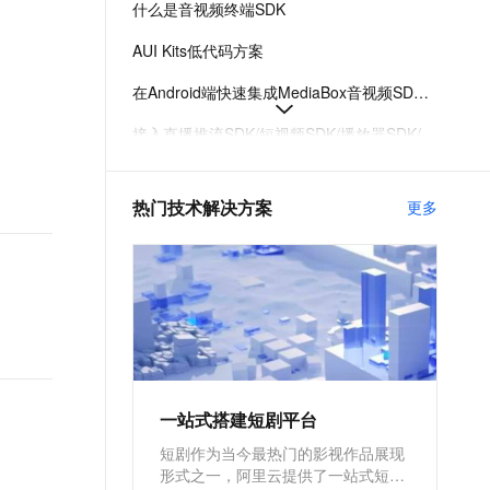
什么是音视频终端SDK
文戏情感细腻自然，动作戏激烈拳拳到肉，实现更强表演能力
支持中英文自由切换，具备更强的噪声鲁棒性
ernetes 版 ACK
云聚AI 严选权益
AI 原生数据库服务发布
SSL 证书
，一键激活高效办公新体验
理容器应用的 K8s 服务
精选AI产品，从模型到应用全链提效
Agent 数据网关
AUI Kits低代码方案
堡垒机
AI 用量加速计划
云原生数据库 PolarDB
在Android端快速集成MediaBox音视频SDK指南
应用
防火墙
、识别商机，让客服更高效、服务更出色。
新老同享，达量后返
Agentic Database 发布
接入直播推流SDK/短视频SDK/播放器SDK/美颜特效SDK License
千问办公
主机安全
NEW
的智能体编程平台
一站式AI生产力平台
MediaBox音视频SDK Demo体验
AI 应用及服务市场
热门技术解决方案
更多
伶鹊
AUI Kits低代码应用方案提供互动直播解决方案
企业级人与Agent协作平台，接入和调度多个数字员工
智能客服平台，对话机器人、对话分析、智能外呼
AI 应用
MediaBox音视频SDK计费项说明及购买方式
大模型服务平台百炼 - 全妙
大模型
应用创作平台
多模态内容创作工具，已接入 DeepSeek
自然语言处理
数据标注
机器学习
一站式搭建短剧平台
息提取
与 AI 智能体进行实时音视频通话
短剧作为当今最热门的影视作品展现
从文本、图片、视频中提取结构化的属性信息
构建支持视频理解的 AI 音视频实时通话应用
形式之一，阿里云提供了一站式短剧