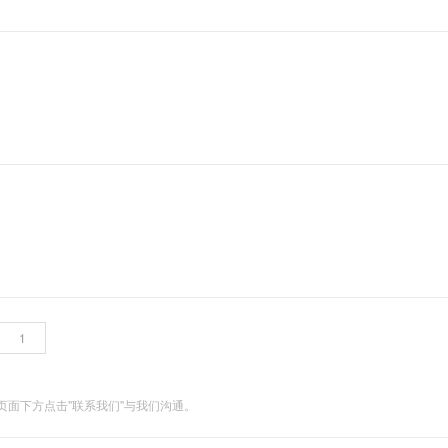
一个 AI 助手
超强辅助，Bol
即刻拥有 DeepSeek-R1 满血版
在企业官网、通讯软件中为客户提供 AI 客服
多种方案随心选，轻松解锁专属 DeepSeek
面下方点击"联系我们"与我们沟通。