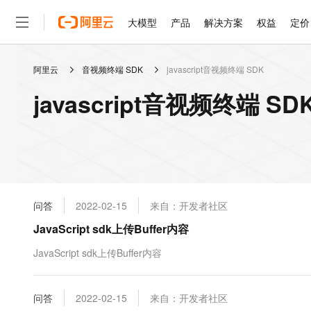
大模型
产品
解决方案
权益
定价
阿里云
音视频终端 SDK
javascript音视频终端 SDK
大模型
产品
解决方案
权益
定价
云市场
伙伴
服务
了解阿里云
精选产品
精选解决方案
普惠上云
产品定价
精选商城
成为销售伙伴
售前咨询
为什么选择阿里云
千问AI平台
javascript音视频终端 S
了解云产品的定价详情
大模型服务平台百炼
千问办公，解锁你的工作
普惠上云 官方力荐
分销伙伴
在线服务
网站建设
什么是云计算
大
大模型服务与应用平台
企业级Agent产品，直接
云服务器38元/年起，超
咨询伙伴
多端小程序
技术领先
云上成本管理
售后服务
轻量应用服务器
Agency Agents：拥
官方推荐返现计划
大模型
精选产品
精选解决方案
Salesforce 国际版订阅
稳定可靠
管理和优化成本
推荐新用户得奖励，单订单
销售伙伴合作计划
自助服务
友盟天域
安全合规
人工智能与机器学习
AI
文本生成
云数据库 RDS
HappyHorse 打造一
云工开物
无影生态合作计划
在线服务
问答
2022-02-15
来自：开发者社区
观测云
分析师报告
高校专属算力普惠，学生认
计算
互联网应用开发
Qwen3.8-Max
HOT
Salesforce On Alibaba C
工单服务
JavaScript sdk上传Buffer内容
智能体时代全能旗舰模型
Tuya 物联网平台阿里云
研究报告与白皮书
人工智能平台 PAI
快速拥有专属 OpenClaw
大模
Consulting Partner 合
大数据
容器
免费试用
短信专区
一站式AI开发、训练和推
JavaScript sdk上传Buffer内容
蓝凌 OA
Qwen3.7-Plus
AI 大模型销售与服务生
现代化应用
存储
天池大赛
能看、能想、能动手的多模
云解析DNS
解决方案免费试用 新老
电子合同
最高领取价值200元试用
安全
问答
网络与CDN
2022-02-15
来自：开发者社区
AI 算法大赛
Qwen3-VL-Plus
畅捷通