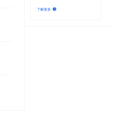
音视频解决方案。帮助您迅速构建丝
t.diy 一步搞定创意建站
构建大模型应用的安全防护体系
滑播放体验、极致成本优化、视频内
通过自然语言交互简化开发流程,全栈开发支持
通过阿里云安全产品对 AI 应用进行安全防护
了解更多
容安全、全球业务合规、内容智能生
产的短剧平台。