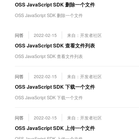
OSS JavaScript SDK 删除一个文件
大数据开发治理平台 Data
AI 产品 免费试用
网络
安全
云开发大赛
Tableau 订阅
1亿+ 大模型 tokens 和 
OSS JavaScript SDK 删除一个文件
可观测
入门学习赛
中间件
AI空中课堂在线直播课
云防火墙
140+云产品 免费试用
大模型服务
上云与迁云
云原生的云上边界网络安全
产品新客免费试用，最长1
数据库
问答
2022-02-15
来自：开发者社区
生态解决方案
千问AI平台-Token Plan
企业出海
大模型ACA认证体验
OSS JavaScript SDK 查看文件列表
大数据计算
助力企业全员 AI 认知与能
行业生态解决方案
政企业务
OSS JavaScript SDK 查看文件列表
媒体服务
千问AI平台-模型体验
开发者生态解决方案
在线体验全尺寸、多种模态
企业服务与云通信
AI 开发和 AI 应用解决
问答
2022-02-15
来自：开发者社区
Happy 系列大模型
域名与网站
OSS JavaScript SDK 下载一个文件
终端用户计算
OSS JavaScript SDK 下载一个文件
Serverless
大模型解决方案
问答
2022-02-15
来自：开发者社区
开发工具
快速部署 Dify，高效搭建 
OSS JavaScript SDK 上传一个文件
迁移与运维管理
OSS JavaScript SDK 上传一个文件