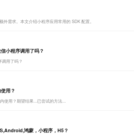
一个 AI 助手
超强辅助，Bol
即刻拥有 DeepSeek-R1 满血版
在企业官网、通讯软件中为客户提供 AI 客服
多种方案随心选，轻松解锁专属 DeepSeek
额外需求。本文介绍小程序应用常用的 SDK 配置。
微信小程序调用了吗？
序调用了吗？
内使用？
使用？期望结果...已尝试的方法...
Android,鸿蒙，小程序，H5？