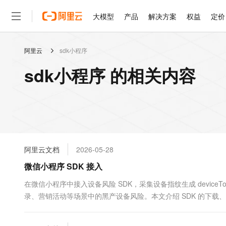
大模型
产品
解决方案
权益
定价
阿里云
sdk小程序
大模型
产品
解决方案
权益
定价
云市场
伙伴
服务
了解阿里云
精选产品
精选解决方案
普惠上云
产品定价
精选商城
成为销售伙伴
售前咨询
为什么选择阿里云
千问AI平台
sdk小程序 的相关内容
了解云产品的定价详情
大模型服务平台百炼
千问办公，解锁你的工作
普惠上云 官方力荐
分销伙伴
在线服务
网站建设
什么是云计算
大
大模型服务与应用平台
企业级Agent产品，直接
云服务器38元/年起，超
咨询伙伴
多端小程序
技术领先
云上成本管理
售后服务
轻量应用服务器
Agency Agents：拥
官方推荐返现计划
大模型
精选产品
精选解决方案
Salesforce 国际版订阅
稳定可靠
管理和优化成本
推荐新用户得奖励，单订单
销售伙伴合作计划
自助服务
友盟天域
安全合规
人工智能与机器学习
AI
文本生成
云数据库 RDS
HappyHorse 打造一
云工开物
无影生态合作计划
在线服务
阿里云文档
2026-05-28
观测云
分析师报告
高校专属算力普惠，学生认
计算
互联网应用开发
Qwen3.8-Max
HOT
Salesforce On Alibaba C
工单服务
微信小程序 SDK 接入
智能体时代全能旗舰模型
Tuya 物联网平台阿里云
研究报告与白皮书
人工智能平台 PAI
快速拥有专属 OpenClaw
大模
Consulting Partner 合
大数据
容器
免费试用
短信专区
一站式AI开发、训练和推
在微信小程序中接入设备风险 SDK，采集设备指纹生成 deviceTo
蓝凌 OA
Qwen3.7-Plus
AI 大模型销售与服务生
现代化应用
录、营销活动等场景中的黑产设备风险。本文介绍 SDK 的下载、集成、
存储
天池大赛
能看、能想、能动手的多模
云解析DNS
解决方案免费试用 新老
电子合同
最高领取价值200元试用
安全
网络与CDN
AI 算法大赛
Qwen3-VL-Plus
畅捷通