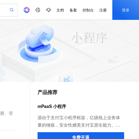
文档
备案
控制台
注册
登录
验
作计划
器
AI 活动
专业服务
服务伙伴合作计划
开发者社区
加入我们
产品动态
服务平台百炼
阿里云 OPC 创新助力计划
一站式生成采购清单，支持单品或批量购买
io：打造专属 AI 语音助手
S产品伙伴计划（繁花）
峰会
CS
造的大模型服务与应用开发平台
一句话生成原生可编辑精美 PPT 文稿
AI 生产力先锋
Al MaaS 服务伙伴赋能合作
域名
博文
Careers
至高可申请百万元
Qwen3.8-Max 模型上线
开启高性价比 AI 编程新体验
弹性可伸缩的云计算服务
Qwen-Audio-3.0-Realtime 端到端实时语音角色扮演
输入一句话想法, 轻松生成专业的 PPT
先锋实践拓展 AI 生产力的边界
Token 补贴，五大权
计划
海大会
伙伴信用分合作计划
商标
问答
社会招聘
益加速 OPC 成功
eek-V4-Pro
SS
一键部署幻兽帕鲁游戏服务器
飞天发布时刻
HOT
Open Search 向量检索版支
划
备案
电子书
校园招聘
pSeek-V4-Pro
视频创作，一键激活电商全链路生产力
稳定、安全、高性价比、高性能的云存储服务
一键购买专属联机服务器，轻松开启游戏
所见，即是所愿
持视频检索 Pipeline 功能
更多支持
划
公司注册
镜像站
视频生成
语音识别与合成
专属 QwenPaw
漫剧工坊：一站式动画创作平台
AI 实训营
HOT
应用身份服务 (IDaaS)
合作伙伴培训与认证
产品推荐
划
上云迁移
站生成，高效打造优质广告素材
全接入的云上超级电脑
从聊天伙伴进化为能主动干活的本地数字员工
快速生产连贯的高质量长漫剧
从基础到进阶，Agent 创客手把手教你
OpenClaw 管理能力上线
e-1.1-T2V
Qwen3-TTS-Flash
lScope
我要反馈
查询合作伙伴
畅细腻的高质量视频
离线语音合成大模型，多语言方言自适应，低延迟高稳定
n Alibaba Cloud ISV 合作
代维服务
建企业门户网站
10 分钟搭建微信、支付宝小程序
mPaaS 小程序
MaxCompute MaxFrame 提
创新加速
ope
登录合作伙伴管理后台
我要建议
站，无忧落地极速上线
以可视化方式快速构建移动和 PC 门户网站
国内短信简单易用，安全可靠，秒级触达，全球覆盖200+国家和地区。
高效部署网站，快速应用到小程序
供自动弹性内存功能
注册、登
e-1.1-I2V
Cosyvoice-V3-Flash
源自于支付宝小程序框架，亿级线上业务体
安全
畅自然，细节丰富
高表现力语音合成大模型，语音克隆听感自然
我要投诉
PolarDB
量的锤炼，安全性媲美支付宝原生能力。不
上云场景组合购
Milvus 弹性伸缩功能新增节
伴
漫剧创作，剧本、分镜、视频高效生成
100%兼容MySQL、PostgreSQL，兼容Oracle，支持集中和分布式
覆盖90%+业务场景，专享组合折扣价
点支持范围
仅面向自有 App 投放小程序，更可快速构建
2V
VPN
Fun-ASR
免费开通