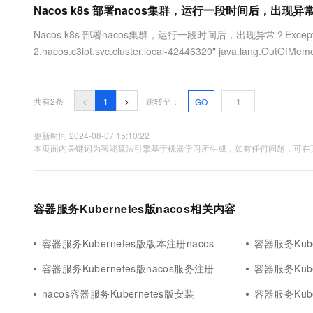
Nacos k8s 部署nacos集群，运行一段时间后，出现
大数据开发治理平台 Data
AI 产品 免费试用
网络
安全
云开发大赛
Tableau 订阅
1亿+ 大模型 tokens 和 
Nacos k8s 部署nacos集群，运行一段时间后，出现异常？Exception in thr
可观测
入门学习赛
中间件
AI空中课堂在线直播课
2.nacos.c3iot.svc.cluster.local-42446320" java.lang.OutOfMemo
云防火墙
140+云产品 免费试用
大模型服务
上云与迁云
云原生的云上边界网络安全
产品新客免费试用，最长1
数据库
生态解决方案
千问AI平台-Token Plan
企业出海
大模型ACA认证体验
大数据计算
共有2条
<
1
>
跳转至：
GO
助力企业全员 AI 认知与能
行业生态解决方案
政企业务
媒体服务
千问AI平台-模型体验
更新时间 2024-08-07 15:10:22
开发者生态解决方案
本页面内关键词为智能算法引擎基于机器学习所生成，如有任何问题，可在页
在线体验全尺寸、多种模态
企业服务与云通信
AI 开发和 AI 应用解决
Happy 系列大模型
域名与网站
容器服务Kubernetes版nacos相关内容
终端用户计算
Serverless
容器服务Kubernetes版版本注册nacos
容器服务Kube
大模型解决方案
容器服务Kubernetes版nacos服务注册
容器服务Kube
开发工具
快速部署 Dify，高效搭建 
nacos容器服务Kubernetes版安装
容器服务Kube
迁移与运维管理