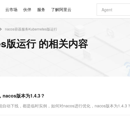
云市场
伙伴
服务
了解阿里云
nacos容器服务Kubernetes版运行
AI 特惠
数据与 API
成为产品伙伴
企业增值服务
最佳实践
价格计算器
AI 场景体
基础软件
产品伙伴合
阿里云认证
市场活动
配置报价
大模型
etes版运行 的相关内容
自助选配和估算价格
新方式
睿译宝，AI翻译排版一步到位
智启 AI 普惠权益
产品生态集成认证中心
企业支持计划
云上春晚
域名与网站
千问官方 MaaS 平台，为开发者和 Agent 而生，新用户赠送 1 亿 + tokens 额度
Qwen Aud
AI Coding
阿里云Maa
2026 阿里云
云服务器 E
为企业打
数据集
Windows
大模型认证
模型
NEW
NEW
交付可用成果
值低价云产品抢先购
上传文档即自动完成翻译和格式还原
至高享 1亿+免费 tokens，加速 Al 应用落地
提供智能易用的域名与建站服务
智能编程，一键
安全可靠、
产品生态伙伴
专家技术服务
云上奥运之旅
弹性计算合作
阿里云中企出
手机三要素
宝塔 Linux
全部认证
价格优势
有专属领域专家
GLM-5.2：长任务时代开源旗舰模型
阿里云 OPC 创新助力计划
千问大模型
即刻拥有 DeepS
AI 电商营销
对象存储 O
大模型
产品生态伙伴工作台
企业增值服务台
云栖战略参考
云存储合作计
云栖大会
身份实名认证
CentOS
训练营
推动算力普惠，释放技术红利
最高返9万
多领域专家智能体,一键组建 AI 虚拟交付团队
快速构建应用程序和网站，即刻迈出上云第一步
至高百万元 Token 补贴，加速一人公司成长
多元化、高性能、安全可靠的大模型服务
真正可用的 1M 上下文,一次完成代码全链路开发
轻松解锁专属 Dee
从图文生成到
云上的中国
数据库合作计
活动全景
短信
Docker
图片和
站式影视创作平台
Hermes Agent，打造自进化智能体
Token Plan 模型订阅计划
数字证书管理服务（原SSL证书）
5 分钟轻松部署
AI 广告创作
无影云电脑
企业成长
NEW
信息公告
看见新力量
云网络合作计
OCR 文字识别
JAVA
证享300元代金券
可视化编排打通从文字构思到成片全链路闭环
全托管，含MySQL、PostgreSQL、SQL Server、MariaDB多引擎
自主进化，持久记忆，越用越聪明
Qwen3.8-Max 首发尝鲜，限时加量 10 倍，夜间低至2折
实现全站HTTPS，呈现可信的WEB访问
图文、视频一
随时随地安
Kimi-K3
HappyHors
NEW
魔搭 Mode
loud
服务实践
官网公告
acos版本为1.4.3？
Kimi 最新旗舰模型，长程编程与推理利器
让文字生成流
金融模力时刻
Salesforce O
版
发票查验
全能环境
Claude Code + GStack 打造工程团队
千问办公，限时限量积分加倍
Qoder
低代码高效构
AI 建站
短信服务
型
NEW
作计划
计划
创新中心
魔搭 ModelSc
健康状态
理服务
让AI从“聊天伙伴”进化为能干活的“数字员工”
安装技能 GStack，拥有专属 AI 工程团队
你的AI工作搭子，覆盖日常办公高频场景
面向真实软件的智能体编程平台
0 代码专业建
能自动下线，都是临时实例，如何对nacos进行优化，nacos版本为1.4.3
客户案例
天气预报查询
操作系统
Deepseek-v4-pro
HappyHors
态合作计划
态智能体模型
旗舰 MoE 大模型，百万上下文与顶尖推理能力
图生视频，流
同享
万小智 AI 建站低至 15元/月
Qoder CN
AI 短剧/漫剧
云原生数据库 
快递物流查询
WordPress
成为服务伙
高校合作
点，立即开启云上创新
覆盖公网/内网、递归/权威、移动APP等全场景解析服务
送.CN域名，送备案服务码
基于千问大模型等，支持代码智能生成、研发智能问答
AI助力短剧
GLM-5.2
Wan2.7-T
Ubuntu