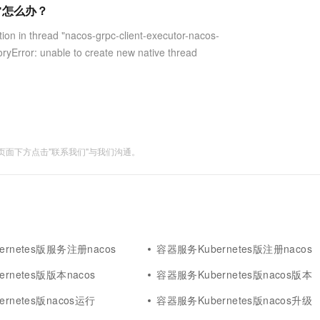
服务生态伙伴
视觉 Coding、空间感知、多模态思考等全面升级
1M上下文，专为长程任务能力而生
云工开物
异常怎么办？
企业应用
Works
Night Plan 支持 Qwen 3.8-Max
云原生大数据计算服务 MaxCompute
AI 办公
容器服务 Kub
NEW
Red Hat
30+ 款产品免费体验
Data Agent 驱动的一站式 Data+AI 开发治理平台
夜间 5 折，Qwen/Meoo/TokenPlan 客户专享
面向分析的企业级SaaS模式云数据仓库
AI智能应用
提供一站式管
科研合作
ead "nacos-grpc-client-executor-nacos-
ERP
堂（旗舰版）
SUSE
ryError: unable to create new native thread
智能客服
AI 应用构建
大模型原生
CRM
防护产品
2个月
自动承接线索
建站小程序
Qoder
大模型服务平台百炼-应用模版
OA 办公系统
HOT
NEW
面向真实软件
个人版上线、团队版降价；千问3.8-Max首发发尝鲜
丰富多元化的应用模版和解决方案
力提升
财税管理
模板建站
万有无界
大模型服务平台百炼-智能体
400电话
定制建站
面下方点击"联系我们"与我们沟通。
的模型效果
灵活可视化地构建企业级 Agent
方案
广告营销
模板小程序
秒悟
人工智能平台 PAI
定制小程序
云端极速 AI 
新一代 AI 视频生成模型，深度适配广告营销等场景
AI Native 的算法工程平台，一站式完成建模、训练、推理服务部署
APP 开发
建站系统
rnetes版服务注册nacos
容器服务Kubernetes版注册nacos
rnetes版版本nacos
容器服务Kubernetes版nacos版本
AI 应用
10分钟微调：让0.6B模型媲美235B模
多模态数据信
型
rnetes版nacos运行
依托云原生高可用架构,实现Dify私有化部署
容器服务Kubernetes版nacos升级
用1%尺寸在特定领域达到大模型90%以上效果