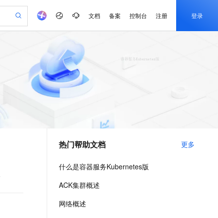
文档
备案
控制台
注册
登录
验
作计划
器
AI 活动
专业服务
服务伙伴合作计划
开发者社区
加入我们
产品动态
服务平台百炼
阿里云 OPC 创新助力计划
一站式生成采购清单，支持单品或批量购买
io：打造专属 AI 语音助手
S产品伙伴计划（繁花）
峰会
CS
造的大模型服务与应用开发平台
一句话生成原生可编辑精美 PPT 文稿
AI 生产力先锋
Al MaaS 服务伙伴赋能合作
域名
博文
Careers
至高可申请百万元
Qwen3.8-Max 模型上线
开启高性价比 AI 编程新体验
弹性可伸缩的云计算服务
Qwen-Audio-3.0-Realtime 端到端实时语音角色扮演
输入一句话想法, 轻松生成专业的 PPT
先锋实践拓展 AI 生产力的边界
Token 补贴，五大权
计划
海大会
伙伴信用分合作计划
商标
问答
社会招聘
益加速 OPC 成功
eek-V4-Pro
SS
一键部署幻兽帕鲁游戏服务器
飞天发布时刻
HOT
Open Search 向量检索版支
划
备案
电子书
校园招聘
pSeek-V4-Pro
视频创作，一键激活电商全链路生产力
稳定、安全、高性价比、高性能的云存储服务
一键购买专属联机服务器，轻松开启游戏
所见，即是所愿
持视频检索 Pipeline 功能
更多支持
划
公司注册
镜像站
视频生成
语音识别与合成
专属 QwenPaw
漫剧工坊：一站式动画创作平台
AI 实训营
HOT
应用身份服务 (IDaaS)
合作伙伴培训与认证
热门帮助文档
更多
划
上云迁移
站生成，高效打造优质广告素材
全接入的云上超级电脑
从聊天伙伴进化为能主动干活的本地数字员工
快速生产连贯的高质量长漫剧
从基础到进阶，Agent 创客手把手教你
OpenClaw 管理能力上线
e-1.1-T2V
Qwen3-TTS-Flash
lScope
我要反馈
查询合作伙伴
畅细腻的高质量视频
离线语音合成大模型，多语言方言自适应，低延迟高稳定
n Alibaba Cloud ISV 合作
代维服务
建企业门户网站
10 分钟搭建微信、支付宝小程序
什么是容器服务Kubernetes版
MaxCompute MaxFrame 提
创新加速
ope
登录合作伙伴管理后台
我要建议
站，无忧落地极速上线
以可视化方式快速构建移动和 PC 门户网站
国内短信简单易用，安全可靠，秒级触达，全球覆盖200+国家和地区。
高效部署网站，快速应用到小程序
供自动弹性内存功能
？
e-1.1-I2V
Cosyvoice-V3-Flash
ACK集群概述
安全
畅自然，细节丰富
高表现力语音合成大模型，语音克隆听感自然
我要投诉
PolarDB
上云场景组合购
Milvus 弹性伸缩功能新增节
伴
网络概述
漫剧创作，剧本、分镜、视频高效生成
100%兼容MySQL、PostgreSQL，兼容Oracle，支持集中和分布式
覆盖90%+业务场景，专享组合折扣价
点支持范围
2V
VPN
Fun-ASR