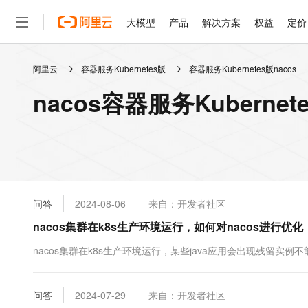
大模型
产品
解决方案
权益
定价
阿里云
容器服务Kubernetes版
容器服务Kubernetes版nacos
大模型
产品
解决方案
权益
定价
云市场
伙伴
服务
了解阿里云
精选产品
精选解决方案
普惠上云
产品定价
精选商城
成为销售伙伴
售前咨询
为什么选择阿里云
千问AI平台
nacos容器服务Kubern
了解云产品的定价详情
大模型服务平台百炼
千问办公，解锁你的工作
普惠上云 官方力荐
分销伙伴
在线服务
网站建设
什么是云计算
大
大模型服务与应用平台
企业级Agent产品，直接
云服务器38元/年起，超
咨询伙伴
多端小程序
技术领先
云上成本管理
售后服务
轻量应用服务器
Agency Agents：拥
官方推荐返现计划
大模型
精选产品
精选解决方案
Salesforce 国际版订阅
稳定可靠
管理和优化成本
推荐新用户得奖励，单订单
销售伙伴合作计划
自助服务
友盟天域
安全合规
人工智能与机器学习
AI
文本生成
云数据库 RDS
HappyHorse 打造一
云工开物
无影生态合作计划
在线服务
问答
2024-08-06
来自：开发者社区
观测云
分析师报告
高校专属算力普惠，学生认
计算
互联网应用开发
Qwen3.8-Max
HOT
Salesforce On Alibaba C
工单服务
nacos集群在k8s生产环境运行，如何对nacos进行优化，n
智能体时代全能旗舰模型
Tuya 物联网平台阿里云
研究报告与白皮书
人工智能平台 PAI
快速拥有专属 OpenClaw
大模
Consulting Partner 合
大数据
容器
免费试用
短信专区
一站式AI开发、训练和推
nacos集群在k8s生产环境运行，某些java应用会出现残留实例不
蓝凌 OA
Qwen3.7-Plus
AI 大模型销售与服务生
现代化应用
存储
天池大赛
能看、能想、能动手的多模
云解析DNS
解决方案免费试用 新老
电子合同
最高领取价值200元试用
安全
问答
网络与CDN
2024-07-29
来自：开发者社区
AI 算法大赛
Qwen3-VL-Plus
畅捷通