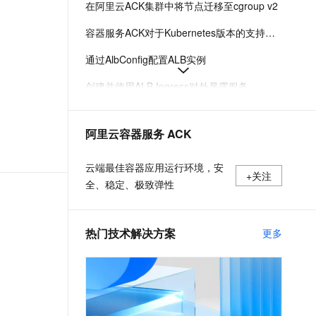
在阿里云ACK集群中将节点迁移至cgroup v2
文戏情感细腻自然，动作戏激烈拳拳到肉，实现更强表演能力
支持中英文自由切换，具备更强的噪声鲁棒性
ernetes 版 ACK
云聚AI 严选权益
AI 原生数据库服务发布
SSL 证书
，一键激活高效办公新体验
理容器应用的 K8s 服务
精选AI产品，从模型到应用全链提效
Agent 数据网关
容器服务ACK对于Kubernetes版本的支持机制
堡垒机
AI 用量加速计划
云原生数据库 PolarDB
通过AlbConfig配置ALB实例
应用
防火墙
、识别商机，让客服更高效、服务更出色。
新老同享，达量后返
Agentic Database 发布
创建并使用ALB Ingress对外暴露服务
千问办公
主机安全
NEW
的智能体编程平台
一站式AI生产力平台
Ingress概述
AI 应用及服务市场
阿里云容器服务 ACK
伶鹊
ACK托管和专有集群如何收费
企业级人与Agent协作平台，接入和调度多个数字员工
智能客服平台，对话机器人、对话分析、智能外呼
AI 应用
采集ACK集群容器日志（DaemonSet方式部署日志采集）
云端最佳容器应用运行环境，安
+关注
大模型服务平台百炼 - 全妙
全、稳定、极致弹性
大模型
应用创作平台
多模态内容创作工具，已接入 DeepSeek
自然语言处理
热门技术解决方案
更多
数据标注
机器学习
息提取
与 AI 智能体进行实时音视频通话
从文本、图片、视频中提取结构化的属性信息
构建支持视频理解的 AI 音视频实时通话应用