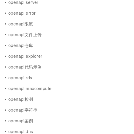
openapi server
openapi error
openapi限流
openapi文件上传
openapi仓库
openapi explorer
openapi代码示例
openapi rds
openapi maxcompute
openapi检测
openapi字符串
openapi案例
openapi dns