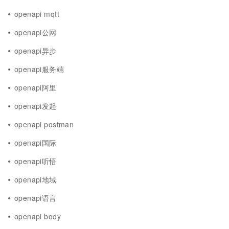
openapi mqtt
openapi公网
openapi异步
openapi服务端
openapi阿里
openapi发起
openapi postman
openapi国际
openapi听悟
openapi地域
openapi语言
openapi body