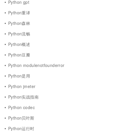
Python gpt
Python重译
Python森林
Python流畅
Python概述
Python豆瓣
Python modulenotfounderror
Python是用
Python jmeter
Python实战指南
Python codec
Python贝叶斯
Python运行时