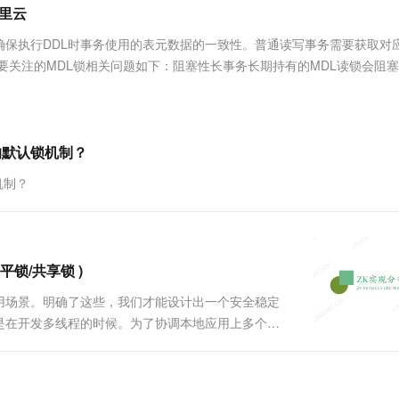
服务生态伙伴
视觉 Coding、空间感知、多模态思考等全面升级
1M上下文，专为长程任务能力而生
云工开物
阿里云
企业应用
Works
Night Plan 支持 Qwen 3.8-Max
云原生大数据计算服务 MaxCompute
AI 办公
容器服务 Kub
NEW
Red Hat
30+ 款产品免费体验
Data Agent 驱动的一站式 Data+AI 开发治理平台
夜间 5 折，Qwen/Meoo/TokenPlan 客户专享
面向分析的企业级SaaS模式云数据仓库
AI智能应用
提供一站式管
科研合作
，用于确保执行DDL时事务使用的表元数据的一致性。普通读写事务需要获取对
ERP
堂（旗舰版）
SUSE
需要关注的MDL锁相关问题如下：阻塞性长事务长期持有的MDL读锁会阻塞
智能客服
AI 应用构建
大模型原生
CRM
防护产品
2个月
自动承接线索
建站小程序
Qoder
大模型服务平台百炼-应用模版
OA 办公系统
HOT
NEW
面向真实软件
个人版上线、团队版降价；千问3.8-Max首发发尝鲜
丰富多元化的应用模版和解决方案
力提升
财税管理
模板建站
e的默认锁机制？
万有无界
大模型服务平台百炼-智能体
400电话
定制建站
机制？
的模型效果
灵活可视化地构建企业级 Agent
方案
广告营销
模板小程序
秒悟
人工智能平台 PAI
定制小程序
云端极速 AI 
新一代 AI 视频生成模型，深度适配广告营销等场景
AI Native 的算法工程平台，一站式完成建模、训练、推理服务部署
公平锁/共享锁 )
APP 开发
用场景。明确了这些，我们才能设计出一个安全稳定
建站系统
是在开发多线程的时候。为了协调本地应用上多个线
证在多线程环境下系统能够正确地运行。在一台服务
AI 应用
10分钟微调：让0.6B模型媲美235B模
多模态数据信
等操作。而在分布式环境下，执行事....
型
依托云原生高可用架构,实现Dify私有化部署
用1%尺寸在特定领域达到大模型90%以上效果