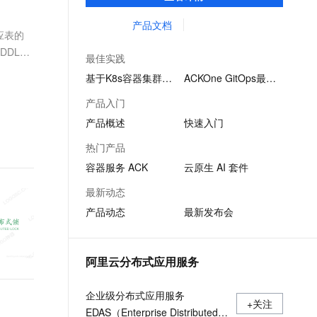
致的社区兼容的API，助力管理分布式云资
文戏情感细腻自然，动作戏激烈拳拳到肉，实现更强表演能力
支持中英文自由切换，具备更强的噪声鲁棒性
ernetes 版 ACK
云聚AI 严选权益
AI 原生数据库服务发布
SSL 证书
源。
产品文档
，一键激活高效办公新体验
理容器应用的 K8s 服务
精选AI产品，从模型到应用全链提效
Agent 数据网关
应表的
堡垒机
DDL的
AI 用量加速计划
云原生数据库 PolarDB
最佳实践
应用
防火墙
、识别商机，让客服更高效、服务更出色。
新老同享，达量后返
Agentic Database 发布
基于K8s容器集群…
ACKOne GitOps最佳…
千问办公
主机安全
NEW
产品入门
的智能体编程平台
一站式AI生产力平台
产品概述
快速入门
AI 应用及服务市场
伶鹊
热门产品
企业级人与Agent协作平台，接入和调度多个数字员工
智能客服平台，对话机器人、对话分析、智能外呼
AI 应用
容器服务 ACK
云原生 AI 套件
大模型服务平台百炼 - 全妙
大模型
最新动态
应用创作平台
多模态内容创作工具，已接入 DeepSeek
产品动态
最新发布会
自然语言处理
数据标注
阿里云分布式应用服务
机器学习
息提取
与 AI 智能体进行实时音视频通话
企业级分布式应用服务
从文本、图片、视频中提取结构化的属性信息
构建支持视频理解的 AI 音视频实时通话应用
+关注
EDAS（Enterprise Distributed