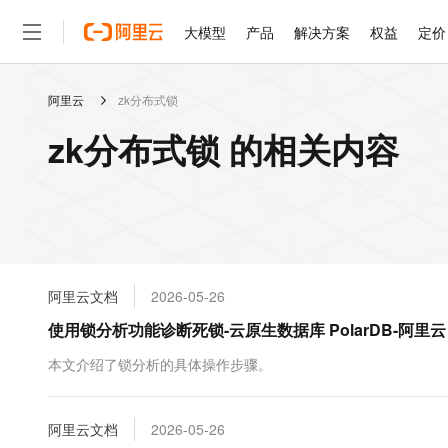
大模型
产品
解决方案
权益
定价
阿里云
zk分布式锁
大模型
产品
解决方案
权益
定价
云市场
伙伴
服务
了解阿里云
精选产品
精选解决方案
普惠上云
产品定价
精选商城
成为销售伙伴
售前咨询
为什么选择阿里云
千问AI平台
zk分布式锁 的相关内容
了解云产品的定价详情
大模型服务平台百炼
千问办公，解锁你的工作
普惠上云 官方力荐
分销伙伴
在线服务
网站建设
什么是云计算
大
大模型服务与应用平台
企业级Agent产品，直接
云服务器38元/年起，超
咨询伙伴
多端小程序
技术领先
云上成本管理
售后服务
轻量应用服务器
Agency Agents：拥
官方推荐返现计划
大模型
精选产品
精选解决方案
Salesforce 国际版订阅
稳定可靠
管理和优化成本
推荐新用户得奖励，单订单
销售伙伴合作计划
自助服务
友盟天域
安全合规
人工智能与机器学习
AI
文本生成
云数据库 RDS
HappyHorse 打造一
云工开物
无影生态合作计划
在线服务
阿里云文档
2026-05-26
观测云
分析师报告
高校专属算力普惠，学生认
计算
互联网应用开发
Qwen3.8-Max
HOT
Salesforce On Alibaba C
工单服务
使用锁分析功能诊断死锁-云原生数据库 PolarDB-阿里云
智能体时代全能旗舰模型
Tuya 物联网平台阿里云
研究报告与白皮书
人工智能平台 PAI
快速拥有专属 OpenClaw
大模
Consulting Partner 合
大数据
容器
免费试用
短信专区
一站式AI开发、训练和推
本文介绍了锁分析的具体操作步骤。
蓝凌 OA
Qwen3.7-Plus
AI 大模型销售与服务生
现代化应用
存储
天池大赛
能看、能想、能动手的多模
云解析DNS
解决方案免费试用 新老
电子合同
最高领取价值200元试用
安全
阿里云文档
网络与CDN
2026-05-26
AI 算法大赛
Qwen3-VL-Plus
畅捷通