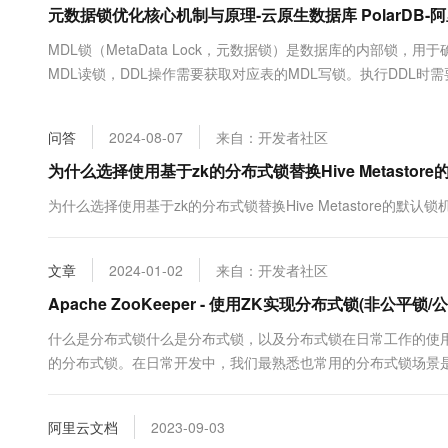
元数据锁优化核心机制与原理-云原生数据库 PolarDB-
大数据开发治理平台 Data
AI 产品 免费试用
网络
安全
云开发大赛
Tableau 订阅
1亿+ 大模型 tokens 和 
MDL锁（MetaData Lock，元数据锁）是数据库的内部锁
可观测
入门学习赛
中间件
AI空中课堂在线直播课
MDL读锁，DDL操作需要获取对应表的MDL写锁。执行DDL时
云防火墙
140+云产品 免费试用
大模型服务
执行，这会使DDL...
上云与迁云
云原生的云上边界网络安全
产品新客免费试用，最长1
数据库
生态解决方案
千问AI平台-Token Plan
问答
2024-08-07
来自：开发者社区
企业出海
大模型ACA认证体验
大数据计算
助力企业全员 AI 认知与能
行业生态解决方案
为什么选择使用基于zk的分布式锁替换Hive Metastor
政企业务
媒体服务
千问AI平台-模型体验
开发者生态解决方案
为什么选择使用基于zk的分布式锁替换Hive Metastore的默认锁
在线体验全尺寸、多种模态
企业服务与云通信
AI 开发和 AI 应用解决
Happy 系列大模型
域名与网站
文章
2024-01-02
来自：开发者社区
Apache ZooKeeper - 使用ZK实现分布式锁(非公平锁/
终端用户计算
什么是分布式锁什么是分布式锁，以及分布式锁在日常工作的使
Serverless
大模型解决方案
的分布式锁。在日常开发中，我们最熟悉也常用的分布式锁场景
程对某一资源的访问，就要对该资源或数值变量进行加锁，以保
开发工具
快速部署 Dify，高效搭建 
器上的程序内部，线程可以通过系统进行线程之间的通信，实现加锁
阿里云文档
2023-09-03
迁移与运维管理