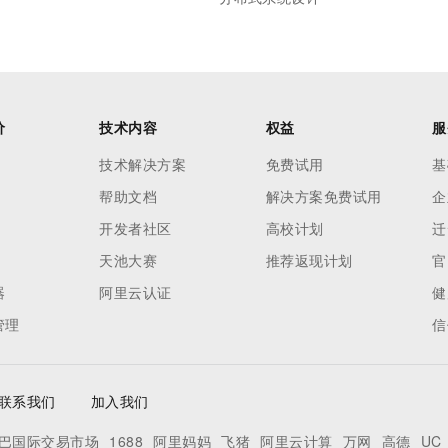
价
技术内容
权益
服
技术解决方案
免费试用
基
帮助文档
解决方案免费试用
企
开发者社区
高校计划
迁
天池大赛
推荐返现计划
官
器
阿里云认证
健
管理
信
联系我们
加入我们
巴国际交易市场
1688
阿里妈妈
飞猪
阿里云计算
万网
高德
UC