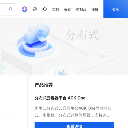
文档
备案
控制台
注册
登录
验
作计划
器
AI 活动
专业服务
服务伙伴合作计划
开发者社区
加入我们
产品动态
服务平台百炼
阿里云 OPC 创新助力计划
一站式生成采购清单，支持单品或批量购买
io：打造专属 AI 语音助手
S产品伙伴计划（繁花）
峰会
CS
造的大模型服务与应用开发平台
一句话生成原生可编辑精美 PPT 文稿
AI 生产力先锋
Al MaaS 服务伙伴赋能合作
域名
博文
Careers
至高可申请百万元
Qwen3.8-Max 模型上线
开启高性价比 AI 编程新体验
弹性可伸缩的云计算服务
Qwen-Audio-3.0-Realtime 端到端实时语音角色扮演
输入一句话想法, 轻松生成专业的 PPT
先锋实践拓展 AI 生产力的边界
Token 补贴，五大权
计划
海大会
伙伴信用分合作计划
商标
问答
社会招聘
益加速 OPC 成功
eek-V4-Pro
SS
一键部署幻兽帕鲁游戏服务器
飞天发布时刻
HOT
Open Search 向量检索版支
划
备案
电子书
校园招聘
pSeek-V4-Pro
视频创作，一键激活电商全链路生产力
稳定、安全、高性价比、高性能的云存储服务
一键购买专属联机服务器，轻松开启游戏
所见，即是所愿
持视频检索 Pipeline 功能
更多支持
划
公司注册
镜像站
视频生成
语音识别与合成
专属 QwenPaw
漫剧工坊：一站式动画创作平台
AI 实训营
HOT
应用身份服务 (IDaaS)
合作伙伴培训与认证
产品推荐
划
上云迁移
站生成，高效打造优质广告素材
全接入的云上超级电脑
从聊天伙伴进化为能主动干活的本地数字员工
快速生产连贯的高质量长漫剧
从基础到进阶，Agent 创客手把手教你
OpenClaw 管理能力上线
e-1.1-T2V
Qwen3-TTS-Flash
lScope
我要反馈
查询合作伙伴
畅细腻的高质量视频
离线语音合成大模型，多语言方言自适应，低延迟高稳定
n Alibaba Cloud ISV 合作
代维服务
建企业门户网站
10 分钟搭建微信、支付宝小程序
分布式云容器平台 ACK One
MaxCompute MaxFrame 提
创新加速
ope
登录合作伙伴管理后台
我要建议
站，无忧落地极速上线
以可视化方式快速构建移动和 PC 门户网站
国内短信简单易用，安全可靠，秒级触达，全球覆盖200+国家和地区。
高效部署网站，快速应用到小程序
供自动弹性内存功能
e-1.1-I2V
Cosyvoice-V3-Flash
阿里云分布式云容器平台ACK One面向混合
安全
畅自然，细节丰富
高表现力语音合成大模型，语音克隆听感自然
我要投诉
PolarDB
云、多集群、分布式计算等场景，支持连接
上云场景组合购
Milvus 弹性伸缩功能新增节
伴
漫剧创作，剧本、分镜、视频高效生成
100%兼容MySQL、PostgreSQL，兼容Oracle，支持集中和分布式
覆盖90%+业务场景，专享组合折扣价
点支持范围
您任何地域、基础设施上的K8s集群，提供一
2V
VPN
Fun-ASR
查看详情