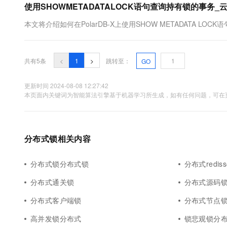
使用SHOWMETADATALOCK语句查询持有锁的事务_云原生
10 分钟在聊天系统中增加
专有云
本文将介绍如何在PolarDB-X上使用SHOW METADATA LO
共有5条
<
1
>
跳转至：
GO
更新时间 2024-08-08 12:27:42
本页面内关键词为智能算法引擎基于机器学习所生成，如有任何问题，可在页
分布式锁相关内容
分布式锁分布式锁
分布式redis
分布式通关锁
分布式源码
分布式客户端锁
分布式节点
高并发锁分布式
锁悲观锁分