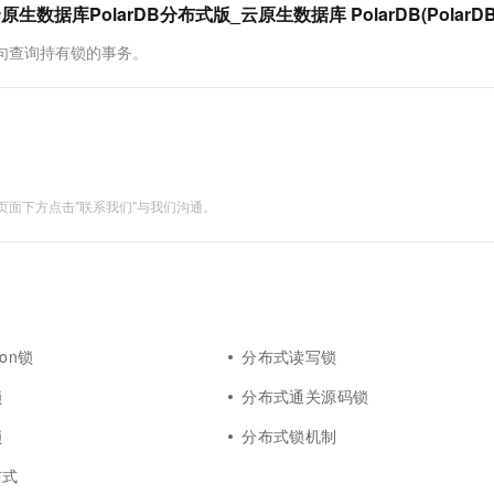
数据库PolarDB分布式版_云原生数据库 PolarDB(PolarDB
一个 AI 助手
超强辅助，Bol
即刻拥有 DeepSeek-R1 满血版
在企业官网、通讯软件中为客户提供 AI 客服
CK语句查询持有锁的事务。
多种方案随心选，轻松解锁专属 DeepSeek
面下方点击"联系我们"与我们沟通。
son锁
分布式读写锁
锁
分布式通关源码锁
锁
分布式锁机制
布式