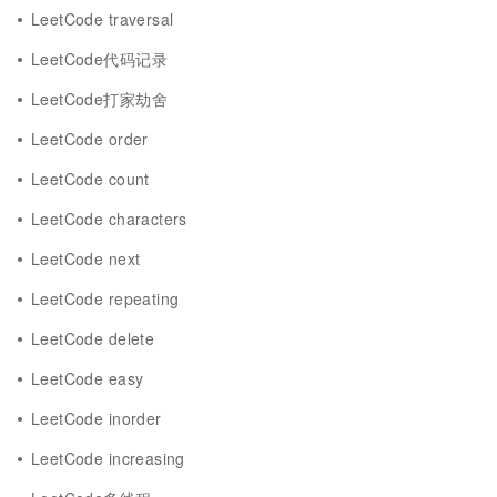
LeetCode traversal
LeetCode代码记录
LeetCode打家劫舍
LeetCode order
LeetCode count
LeetCode characters
LeetCode next
LeetCode repeating
LeetCode delete
LeetCode easy
LeetCode inorder
LeetCode increasing