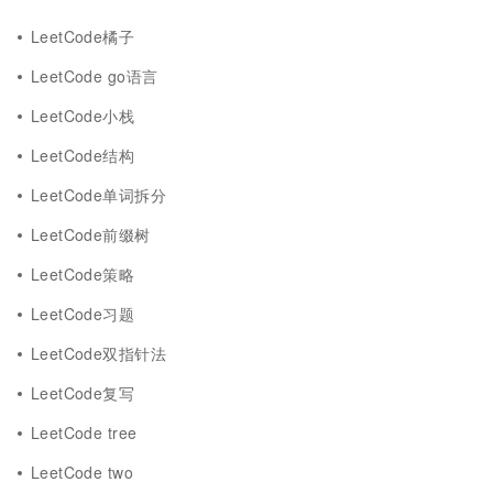
LeetCode橘子
LeetCode go语言
LeetCode小栈
LeetCode结构
LeetCode单词拆分
LeetCode前缀树
LeetCode策略
LeetCode习题
LeetCode双指针法
LeetCode复写
LeetCode tree
LeetCode two