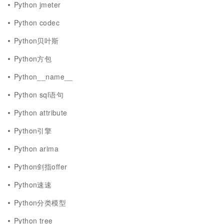
Python jmeter
Python codec
Python贝叶斯
Python方包
Python__name__
Python sql语句
Python attribute
Python引擎
Python arima
Python剑指offer
Python速速
Python分类模型
Python tree