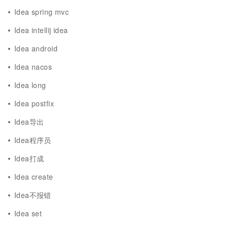
Idea spring mvc
Idea intellij idea
Idea android
Idea nacos
Idea long
Idea postfix
Idea导出
Idea程序员
Idea打成
Idea create
Idea不报错
Idea set