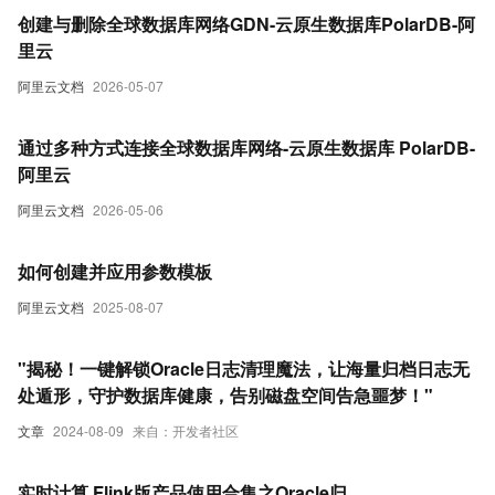
创建与删除全球数据库网络GDN-云原生数据库PolarDB-阿
里云
阿里云文档
2026-05-07
通过多种方式连接全球数据库网络-云原生数据库 PolarDB-
阿里云
阿里云文档
2026-05-06
如何创建并应用参数模板
阿里云文档
2025-08-07
"揭秘！一键解锁Oracle日志清理魔法，让海量归档日志无
处遁形，守护数据库健康，告别磁盘空间告急噩梦！"
文章
2024-08-09
来自：开发者社区
实时计算 Flink版产品使用合集之Oracle归