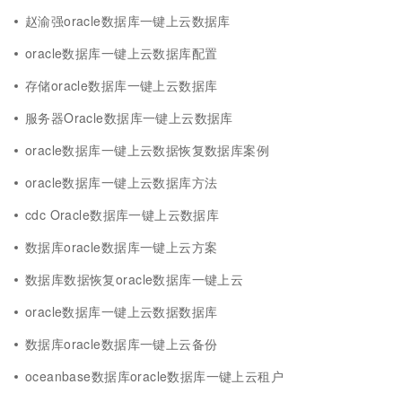
赵渝强oracle数据库一键上云数据库
oracle数据库一键上云数据库配置
存储oracle数据库一键上云数据库
服务器Oracle数据库一键上云数据库
oracle数据库一键上云数据恢复数据库案例
oracle数据库一键上云数据库方法
cdc Oracle数据库一键上云数据库
数据库oracle数据库一键上云方案
数据库数据恢复oracle数据库一键上云
oracle数据库一键上云数据数据库
数据库oracle数据库一键上云备份
oceanbase数据库oracle数据库一键上云租户