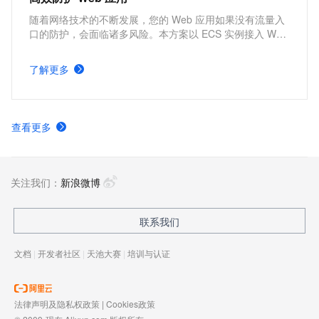
随着网络技术的不断发展，您的 Web 应用如果没有流量入
口的防护，会面临诸多风险。本方案以 ECS 实例接入 WAF
为例，推荐您使用 Web 应用防火墙（WAF）开启应用防
护，避免网站服务器被恶意入侵导致性能异常等问题，保障
了解更多
网站的业务安全和数据安全。同时，为您节约开发成本，满
足行业合规要求。
查看更多
关注我们：
新浪微博
联系我们
文档
|
开发者社区
|
天池大赛
|
培训与认证
法律声明及隐私权政策
|
Cookies政策