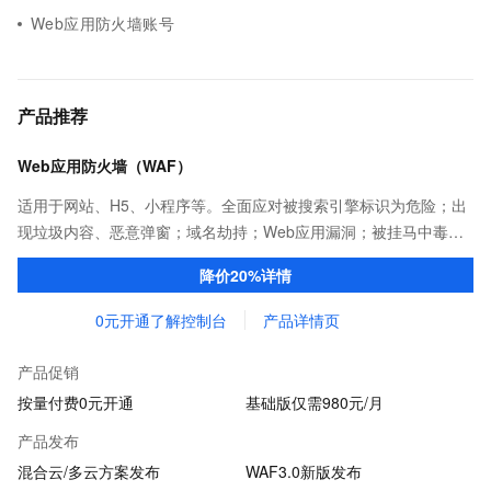
Web应用防火墙账号
产品推荐
Web应用防火墙（WAF）
适用于网站、H5、小程序等。全面应对被搜索引擎标识为危险；出
现垃圾内容、恶意弹窗；域名劫持；Web应用漏洞；被挂马中毒；
数据泄露；恶意注册灌水；被CC攻击导致Web应用崩溃或打不开；
降价20%详情
SQL注入、XSS跨站等攻击；爬虫等问题
0元开通了解控制台
产品详情页
产品促销
按量付费0元开通
基础版仅需980元/月
产品发布
混合云/多云方案发布
WAF3.0新版发布